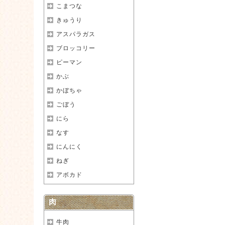
こまつな
きゅうり
アスパラガス
ブロッコリー
ピーマン
かぶ
かぼちゃ
ごぼう
にら
なす
にんにく
ねぎ
アボカド
肉
牛肉