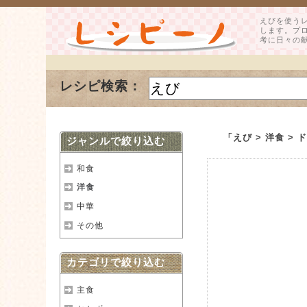
えびを使う
します。プ
考に日々の
レシピ検索：
「えび > 洋食 
ジャンルで絞り込む
和食
洋食
中華
その他
カテゴリで絞り込む
主食