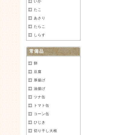
いか
たこ
あさり
たらこ
しらす
常備品
卵
豆腐
厚揚げ
油揚げ
ツナ缶
トマト缶
コーン缶
ひじき
切り干し大根