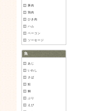
豚肉
鶏肉
ひき肉
ハム
ベーコン
ソーセージ
魚
あじ
いわし
さば
鮭
鯛
ぶり
えび