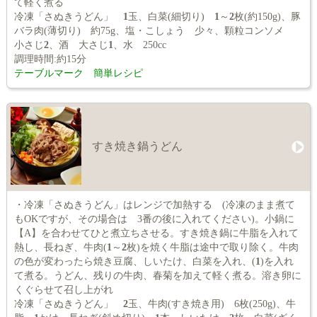
て軽く煮る
冷凍「さぬきうどん」
1
玉、白菜(細切り)
1
～
2
枚(約150g)、豚
バラ肉(薄切り) 約75g、塩・こしょう 少々、顆粒コンソメ
小さじ
2
、酒 大さじ
1
、水 250cc
調理時間:約15分
テーブルマーク 簡単レシピ
すき焼き鍋うどん
・冷凍「さぬきうどん」はレンジで加熱する (冷凍のまま煮て
もOKですが、その場合は 3番の後に入れてください)。小鍋に
【A】を合わせてひと煮立ちさせる。すき焼き鍋に牛脂を入れて
熱し、長ねぎ、牛肉(
1
～
2
枚)を焼く牛脂は途中で取り除く。牛肉
の色が変わったら焼き豆腐、しいたけ、白菜を入れ、(
1
)を入れ
て煮る。うどん、残りの牛肉、春菊を加えて軽く煮る。溶き卵に
くぐらせて召し上がれ
冷凍「さぬきうどん」
2
玉、牛肉(すき焼き用) 6枚(250g)、牛