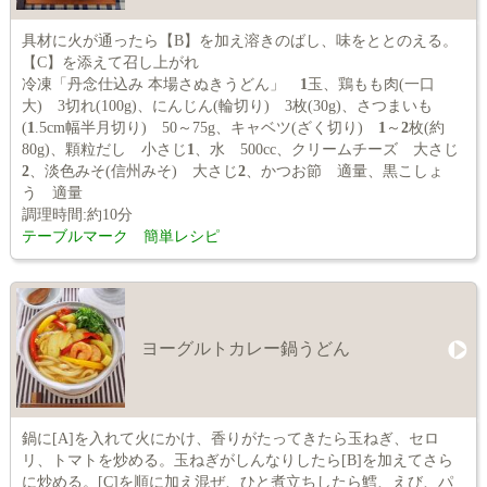
具材に火が通ったら【B】を加え溶きのばし、味をととのえる。
【C】を添えて召し上がれ
冷凍「丹念仕込み 本場さぬきうどん」
1
玉、鶏もも肉(一口
大) 3切れ(100g)、にんじん(輪切り) 3枚(30g)、さつまいも
(
1
.5cm幅半月切り) 50～75g、キャベツ(ざく切り)
1
～
2
枚(約
80g)、顆粒だし 小さじ
1
、水 500cc、クリームチーズ 大さじ
2
、淡色みそ(信州みそ) 大さじ
2
、かつお節 適量、黒こしょ
う 適量
調理時間:約10分
テーブルマーク 簡単レシピ
ヨーグルトカレー鍋うどん
鍋に[A]を入れて火にかけ、香りがたってきたら玉ねぎ、セロ
リ、トマトを炒める。玉ねぎがしんなりしたら[B]を加えてさら
に炒める。[C]を順に加え混ぜ、ひと煮立ちしたら鱈、えび、パ