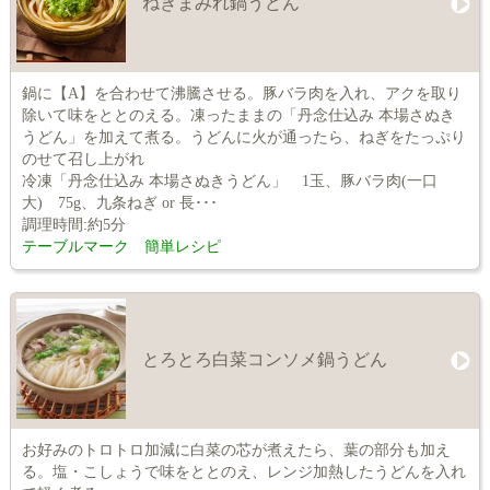
ねぎまみれ鍋うどん
鍋に【A】を合わせて沸騰させる。豚バラ肉を入れ、アクを取り
除いて味をととのえる。凍ったままの「丹念仕込み 本場さぬき
うどん」を加えて煮る。うどんに火が通ったら、ねぎをたっぷり
のせて召し上がれ
冷凍「丹念仕込み 本場さぬきうどん」 1玉、豚バラ肉(一口
大) 75g、九条ねぎ or 長･･･
調理時間:約5分
テーブルマーク 簡単レシピ
とろとろ白菜コンソメ鍋うどん
お好みのトロトロ加減に白菜の芯が煮えたら、葉の部分も加え
る。塩・こしょうで味をととのえ、レンジ加熱したうどんを入れ