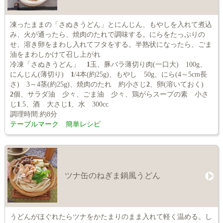
凍ったままの「さぬきうどん」とにんじん、もやしを入れて煮込
み、火が通ったら、焼肉のたれで調味する。にらをたっぷりの
せ、溶き卵をまわし入れてフタをする。半熟状になったら、ごま
油をまわしかけて召し上がれ
冷凍「さぬきうどん」
1
玉、豚バラ薄切り肉(一口大) 100g、
にんじん(薄切り)
1
/4本(約25g)、もやし 50g、にら(4～5cm長
さ) 3～4茎(約25g)、焼肉のたれ 約小さじ
2
、卵(溶いておく)
2
個、サラダ油 少々、ごま油 少々、鶏がらスープの素 小さ
じ
1
.5、酒 大さじ
1
、水 300cc
調理時間:約8分
テーブルマーク 簡単レシピ
ツナ缶のねぎま鍋風うどん
うどんがほぐれたらツナをかたまりのまま入れて軽く温める。し