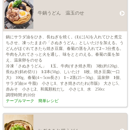
牛鍋うどん 温玉のせ
鍋にサラダ油をひき、長ねぎを焼く。(
1
)に[A]を入れてひと煮立
ちさせ、凍ったままの「さぬきうどん」としいたけを加える。う
どんがほぐれてきたら焼き豆腐、春菊の茎を入れて
2
～3分煮る。
牛肉を入れてさっと火を通し、味をととのえる。春菊の葉を加
え、温泉卵をのせる
冷凍「さぬきうどん」
1
玉、牛肉(すき焼き用) 3枚(約120g)、
長ねぎ(斜め切り)
1
/
2
本(50g)、しいたけ
1
枚、焼き豆腐(一口
大) 100g、春菊(4～5cm長さ)
1
～
2
茎(25～50g)、温泉卵
1
個、
サラダ油(or 牛脂) 小さじ
1
、すき焼きのたれ(市販) 大さじ5、
赤みそ 小さじ
2
、和風顆粒だし 小さじ
1
、水 250cc
調理時間:約10分
テーブルマーク 簡単レシピ