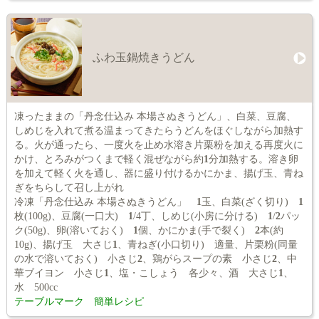
ふわ玉鍋焼きうどん
凍ったままの「丹念仕込み 本場さぬきうどん」、白菜、豆腐、
しめじを入れて煮る温まってきたらうどんをほぐしながら加熱す
る。火が通ったら、一度火を止め水溶き片栗粉を加える再度火に
かけ、とろみがつくまで軽く混ぜながら約
1
分加熱する。溶き卵
を加えて軽く火を通し、器に盛り付けるかにかま、揚げ玉、青ね
ぎをちらして召し上がれ
冷凍「丹念仕込み 本場さぬきうどん」
1
玉、白菜(ざく切り)
1
枚(100g)、豆腐(一口大)
1
/4丁、しめじ(小房に分ける)
1
/
2
パッ
ク(50g)、卵(溶いておく)
1
個、かにかま(手で裂く)
2
本(約
10g)、揚げ玉 大さじ
1
、青ねぎ(小口切り) 適量、片栗粉(同量
の水で溶いておく) 小さじ
2
、鶏がらスープの素 小さじ
2
、中
華ブイヨン 小さじ
1
、塩・こしょう 各少々、酒 大さじ
1
、
水 500cc
テーブルマーク 簡単レシピ