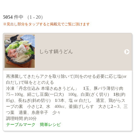
5054
件中 （1 - 20）
※見出し部分をタップすると掲載元でご覧に頂けます
しらす鍋うどん
再沸騰してきたらアクを取り除いて[B]をのせる必要に応じ塩(or
白だし)で味をととのえる
冷凍「丹念仕込み 本場さぬきうどん」
1
玉、豚バラ薄切り肉
75～100g、絹ごし豆腐(一口大) 100g、白菜(ざく切り)
1
枚(約
85g)、長ねぎ(斜め切り)
1
/3本、塩 or 白だし 適宜、鶏がらス
ープの素 小さじ
2
、水 400cc、釜揚げしらす 大さじ
2
～3、三
つ葉 適量、糸唐辛子 少々
調理時間:約10分
テーブルマーク 簡単レシピ