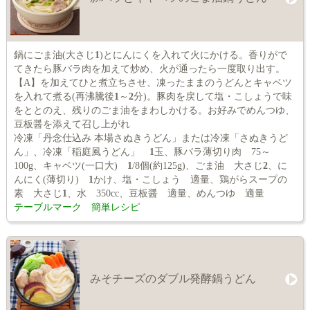
鍋にごま油(大さじ
1
)とにんにくを入れて火にかける。香りがで
てきたら豚バラ肉を加えて炒め、火が通ったら一度取り出す。
【A】を加えてひと煮立ちさせ、凍ったままのうどんとキャベツ
を入れて煮る(再沸騰後
1
～
2
分)。豚肉を戻して塩・こしょうで味
をととのえ、残りのごま油をまわしかける。お好みでめんつゆ、
豆板醤を添えて召し上がれ
冷凍「丹念仕込み 本場さぬきうどん」または冷凍「さぬきうど
ん」、冷凍「稲庭風うどん」
1
玉、豚バラ薄切り肉 75～
100g、キャベツ(一口大)
1
/8個(約125g)、ごま油 大さじ
2
、に
んにく(薄切り)
1
かけ、塩・こしょう 適量、鶏がらスープの
素 大さじ
1
、水 350cc、豆板醤 適量、めんつゆ 適量
テーブルマーク 簡単レシピ
みそチーズのダブル発酵鍋うどん