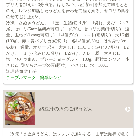
プリカを加え
2
～3分煮る。はちみつ、塩(適宜)を加えて味をとと
のえ、レンジ加熱したうどんを合わせて軽く煮る。セロリの葉を
のせて召し上がれ
冷凍「さぬきうどん」
1
玉、生鱈(切り身)
1
切れ、えび
2
～3
尾、セロリ(5mm幅斜め薄切り) 約20g、セロリの葉(千切り) 適
量、玉ねぎ(
1
cm幅薄切り)
1
/4個(50g)、トマト(角切り) 大
1
/
2
個
(100g)、赤・黄パプリカ(細切り) 各
1
/8個(約30g)、はちみつ(or
砂糖) 適量、オリーブ油 大さじ
1
、にんにく(みじん切り)
1
/
2
かけ、しょうが(みじん切り)
1
/
2
かけ、カレー粉 大さじ
1
、
塩 ひとつまみ、プレーンヨーグルト 100g、顆粒コンソメ 小
さじ
2
、鶏がらスープの素(顆粒) 小さじ
1
、水 300cc
調理時間:約15分
テーブルマーク 簡単レシピ
納豆汁のきのこ鍋うどん
・冷凍「さぬきうどん」はレンジで加熱する・山芋は麺棒で粗く