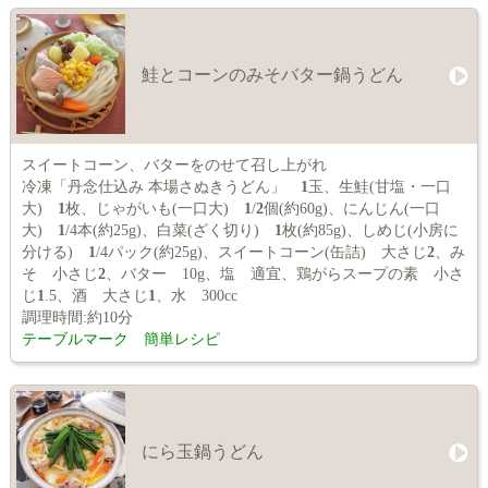
鮭とコーンのみそバター鍋うどん
スイートコーン、バターをのせて召し上がれ
冷凍「丹念仕込み 本場さぬきうどん」
1
玉、生鮭(甘塩・一口
大)
1
枚、じゃがいも(一口大)
1
/
2
個(約60g)、にんじん(一口
大)
1
/4本(約25g)、白菜(ざく切り)
1
枚(約85g)、しめじ(小房に
分ける)
1
/4パック(約25g)、スイートコーン(缶詰) 大さじ
2
、み
そ 小さじ
2
、バター 10g、塩 適宜、鶏がらスープの素 小さ
じ
1
.5、酒 大さじ
1
、水 300cc
調理時間:約10分
テーブルマーク 簡単レシピ
にら玉鍋うどん