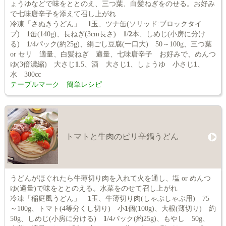
ょうゆなどで味をととのえ、三つ葉、白髪ねぎをのせる。お好み
で七味唐辛子を添えて召し上がれ
冷凍「さぬきうどん」
1
玉、ツナ缶(ソリッド:ブロックタイ
プ)
1
缶(140g)、長ねぎ(3cm長さ)
1
/
2
本、しめじ(小房に分け
る)
1
/4パック(約25g)、絹ごし豆腐(一口大) 50～100g、三つ葉
or セリ 適量、白髪ねぎ 適量、七味唐辛子 お好みで、めんつ
ゆ(3倍濃縮) 大さじ
1
.5、酒 大さじ
1
、しょうゆ 小さじ
1
、
水 300cc
テーブルマーク 簡単レシピ
トマトと牛肉のピリ辛鍋うどん
うどんがほぐれたら牛薄切り肉を入れて火を通し、塩 or めんつ
ゆ(適量)で味をととのえる。水菜をのせて召し上がれ
冷凍「稲庭風うどん」
1
玉、牛薄切り肉(しゃぶしゃぶ用) 75
～100g、トマト(4等分くし切り) 小
1
個(100g)、大根(薄切り) 約
50g、しめじ(小房に分ける)
1
/4パック(約25g)、もやし 50g、