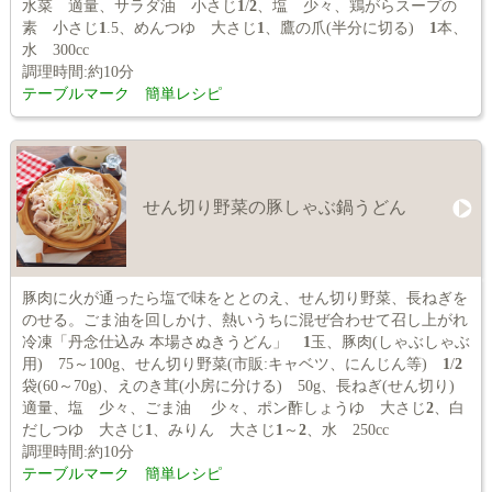
水菜 適量、サラダ油 小さじ
1
/
2
、塩 少々、鶏がらスープの
素 小さじ
1
.5、めんつゆ 大さじ
1
、鷹の爪(半分に切る)
1
本、
水 300cc
調理時間:約10分
テーブルマーク 簡単レシピ
せん切り野菜の豚しゃぶ鍋うどん
豚肉に火が通ったら塩で味をととのえ、せん切り野菜、長ねぎを
のせる。ごま油を回しかけ、熱いうちに混ぜ合わせて召し上がれ
冷凍「丹念仕込み 本場さぬきうどん」
1
玉、豚肉(しゃぶしゃぶ
用) 75～100g、せん切り野菜(市販:キャベツ、にんじん等)
1
/
2
袋(60～70g)、えのき茸(小房に分ける) 50g、長ねぎ(せん切り)
適量、塩 少々、ごま油 少々、ポン酢しょうゆ 大さじ
2
、白
だしつゆ 大さじ
1
、みりん 大さじ
1
～
2
、水 250cc
調理時間:約10分
テーブルマーク 簡単レシピ