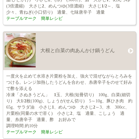
(3倍濃縮) 大さじ
2
、めんつゆ(3倍濃縮) 大さじ
1
/
2
～、塩
少々、青ねぎ(小口切り) 適量、七味唐辛子 適量
テーブルマーク 簡単レシピ
大根と白菜の肉あんかけ鍋うどん
一度火を止めて水溶き片栗粉を加え、強火で混ぜながらとろみを
つける。レンジ加熱したうどんを合わせ、糸唐辛子をのせて好み
で酢を添える
冷凍「さぬきうどん」
1
玉、大根(短冊切り) 100g、白菜(細切
り) 大
1
/
2
枚(100g)、しょうが(せん切り) 5～10g、豚ひき肉 約
65g、サラダ油 小さじ
1
、めんつゆ 大さじ
2
～3、水 300cc、
片栗粉(同量の水で溶く) 小さじ
2
、塩 適量、こしょう 適
量、糸唐辛子 適量、酢 お好みで
調理時間:約10分
テーブルマーク 簡単レシピ