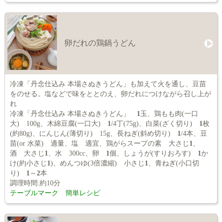
卵だれの鶏鍋うどん
冷凍「丹念仕込み 本場さぬきうどん」も加えて火を通し、豆苗
をのせる。塩などで味をととのえ、卵だれにつけながら召し上が
れ
冷凍「丹念仕込み 本場さぬきうどん」
1
玉、鶏もも肉(一口
大) 100g、木綿豆腐(一口大)
1
/4丁(75g)、白菜(ざく切り)
1
枚
(約80g)、にんじん(薄切り) 15g、長ねぎ(斜め切り)
1
/4本、豆
苗(or 水菜) 適量、塩 適宜、鶏がらスープの素 大さじ
1
、
酒 大さじ
1
、水 300cc、卵
1
個、しょうが(すりおろす)
1
か
け(約小さじ
1
)、めんつゆ(3倍濃縮) 小さじ
1
、青ねぎ(小口切
り)
1
～
2
本
調理時間:約10分
テーブルマーク 簡単レシピ