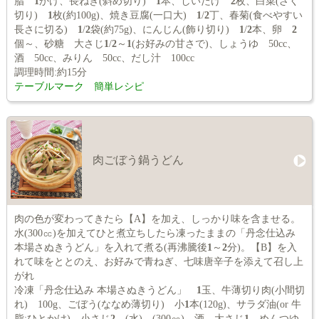
脂
1
かけ、長ねぎ(斜め切り)
1
本、しいたけ
2
枚、白菜(ざく
切り)
1
枚(約100g)、焼き豆腐(一口大)
1
/
2
丁、春菊(食べやすい
長さに切る)
1
/
2
袋(約75g)、にんじん(飾り切り)
1
/
2
本、卵
2
個～、砂糖 大さじ
1
/
2
～
1
(お好みの甘さで)、しょうゆ 50cc、
酒 50cc、みりん 50cc、だし汁 100cc
調理時間:約15分
テーブルマーク 簡単レシピ
肉ごぼう鍋うどん
肉の色が変わってきたら【A】を加え、しっかり味を含ませる。
水(300㏄)を加えてひと煮立ちしたら凍ったままの「丹念仕込み
本場さぬきうどん」を入れて煮る(再沸騰後
1
～
2
分)。【B】を入
れて味をととのえ、お好みで青ねぎ、七味唐辛子を添えて召し上
がれ
冷凍「丹念仕込み 本場さぬきうどん」
1
玉、牛薄切り肉(小間切
れ) 100g、ごぼう(ななめ薄切り) 小
1
本(120g)、サラダ油(or 牛
脂:ひとかけ) 小さじ
2
、(水) (300㏄)、酒 大さじ
1
、めんつゆ