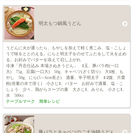
明太もつ鍋風うどん
うどんに火が通ったら、もやしを加えて軽く煮こみ、塩・こしょ
うで味をととのえる。にらと明太子をのせてふたをして火を止め
る。お好みでバターを添えて召し上がれ
冷凍「丹念仕込み 本場さぬきうどん」
1
玉、豚バラ肉(一口
大) 75g、豆腐(一口大) 50g、キャベツ(ざく切り) 大
1
枚、も
やし 50g、にら(5～6cm長さ) 適量、辛子明太子
1
/
2
腹、片栗
粉(倍量の水で溶く) 小さじ
1
、バター お好みで適量、塩・こ
しょう 少々、鶏がらスープの素 大さじ
1
、みりん 小さじ
1
、
水 500cc
テーブルマーク 簡単レシピ
豚バラとキャベツのごま油鍋うどん