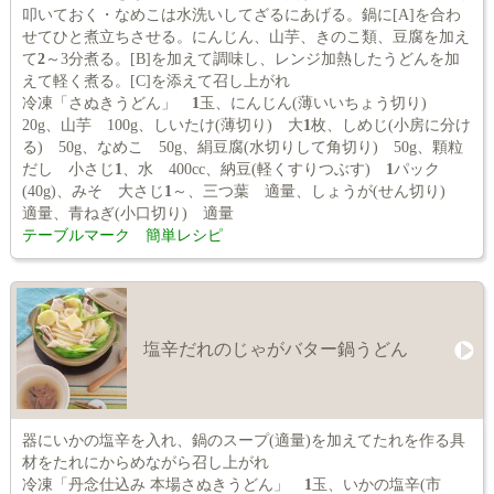
叩いておく・なめこは水洗いしてざるにあげる。鍋に[A]を合わ
せてひと煮立ちさせる。にんじん、山芋、きのこ類、豆腐を加え
て
2
～3分煮る。[B]を加えて調味し、レンジ加熱したうどんを加
えて軽く煮る。[C]を添えて召し上がれ
冷凍「さぬきうどん」
1
玉、にんじん(薄いいちょう切り)
20g、山芋 100g、しいたけ(薄切り) 大
1
枚、しめじ(小房に分け
る) 50g、なめこ 50g、絹豆腐(水切りして角切り) 50g、顆粒
だし 小さじ
1
、水 400cc、納豆(軽くすりつぶす)
1
パック
(40g)、みそ 大さじ
1
～、三つ葉 適量、しょうが(せん切り)
適量、青ねぎ(小口切り) 適量
テーブルマーク 簡単レシピ
塩辛だれのじゃがバター鍋うどん
器にいかの塩辛を入れ、鍋のスープ(適量)を加えてたれを作る具
材をたれにからめながら召し上がれ
冷凍「丹念仕込み 本場さぬきうどん」
1
玉、いかの塩辛(市