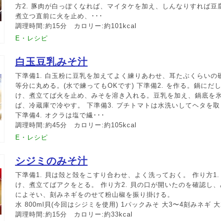
方2. 豚肉が白っぽくなれば、マイタケを加え、しんなりすれば豆腐
煮立つ直前に火を止め、･･･
調理時間:約15分 カロリー:約101kcal
E・レシピ
白玉豆乳みそ汁
下準備1. 白玉粉に豆乳を加えてよく練りあわせ、耳たぶくらいの硬
等分に丸める。(水で練ってもOKです) 下準備2. を作る。鍋に
け、煮立てば火を止め、みそを溶き入れる。豆乳を加え、鍋底を
ば、冷蔵庫で冷やす。 下準備3. プチトマトは水洗いしてヘタを取
下準備4. オクラは塩で繊･･･
調理時間:約45分 カロリー:約105kcal
E・レシピ
シジミのみそ汁
下準備1. 貝は殻と殻をこすり合わせ、よく洗っておく。 作り方1
け、煮立てばアクをとる。 作り方2. 貝の口が開いたのを確認し
によそい、刻みネギをのせて粉山椒を振り掛ける。
水 800ml貝(今回はシジミを使用) 1パックみそ 大3〜4刻みネギ 
調理時間:約15分 カロリー:約33kcal