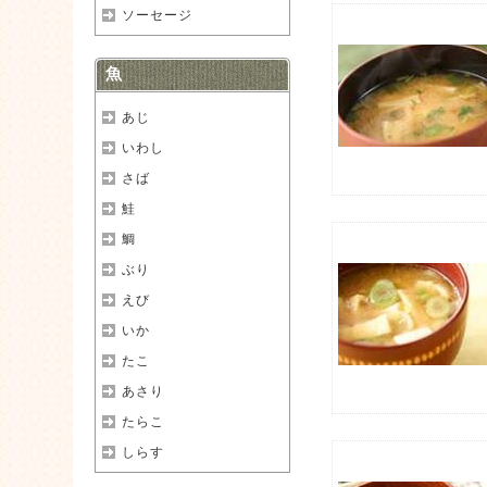
ソーセージ
魚
あじ
いわし
さば
鮭
鯛
ぶり
えび
いか
たこ
あさり
たらこ
しらす