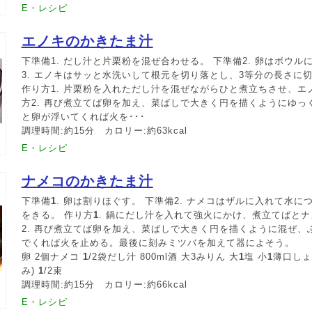
E・レシピ
エノキのかきたま汁
下準備1. だし汁と片栗粉を混ぜ合わせる。 下準備2. 卵はボウル
3. エノキはサッと水洗いして根元を切り落とし、3等分の長さに
作り方1. 片栗粉を入れただし汁を混ぜながらひと煮立ちさせ、エ
方2. 再び煮立てば卵を加え、菜ばしで大きく円を描くようにゆっ
と卵が浮いてくれば火を･･･
調理時間:約15分 カロリー:約63kcal
E・レシピ
ナメコのかきたま汁
下準備
1
. 卵は割りほぐす。 下準備2. ナメコはザルに入れて水
をきる。 作り方
1
. 鍋にだし汁を入れて強火にかけ、煮立てばとナ
2. 再び煮立てば卵を加え、菜ばしで大きく円を描くように混ぜ、
でくれば火を止める。最後に刻みミツバを加えて器によそう。
卵 2個ナメコ
1
/2袋だし汁 800ml酒 大3みりん 大
1
塩 小
1
薄口しょ
み)
1
/2束
調理時間:約15分 カロリー:約66kcal
E・レシピ