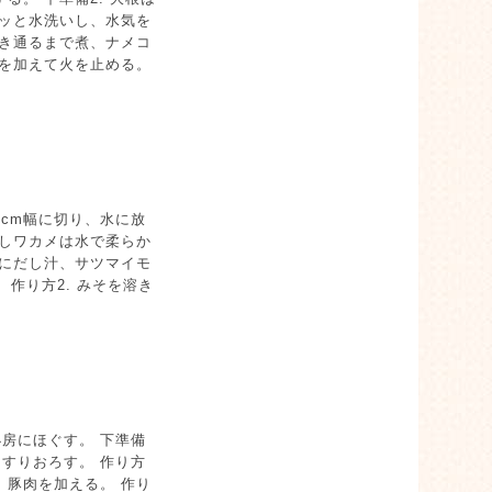
サッと水洗いし、水気を
透き通るまで煮、ナメコ
ギを加えて火を止める。
1cm幅に切り、水に放
干しワカメは水で柔らか
鍋にだし汁、サツマイモ
作り方2. みそを溶き
小房にほぐす。 下準備
、すりおろす。 作り方
、豚肉を加える。 作り