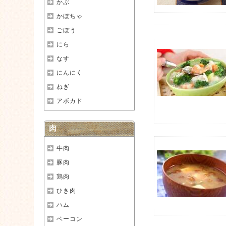
かぶ
かぼちゃ
ごぼう
にら
なす
にんにく
ねぎ
アボカド
肉
牛肉
豚肉
鶏肉
ひき肉
ハム
ベーコン