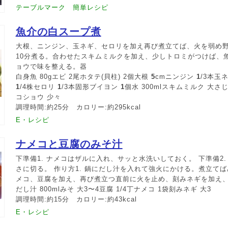
テーブルマーク 簡単レシピ
魚介の白スープ煮
大根、ニンジン、玉ネギ、セロリを加え再び煮立てば、火を弱め
10分煮る。合わせたスキムミルクを加え、少しトロミがつけば、
ョウで味を整える。器
白身魚 80gエビ 2尾ホタテ(貝柱) 2個大根
5
cmニンジン
1
/3本玉
1
/4株セロリ
1
/3本固形ブイヨン
1
個水 300mlスキムミルク 大さじ
コショウ 少々
調理時間:約25分 カロリー:約295kcal
E・レシピ
ナメコと豆腐のみそ汁
下準備1. ナメコはザルに入れ、サッと水洗いしておく。 下準備2
さに切る。 作り方1. 鍋にだし汁を入れて強火にかける。煮立て
メコ、豆腐を加え、再び煮立つ直前に火を止め、刻みネギを加え
だし汁 800mlみそ 大3〜4豆腐 1/4丁ナメコ 1袋刻みネギ 大3
調理時間:約15分 カロリー:約43kcal
E・レシピ