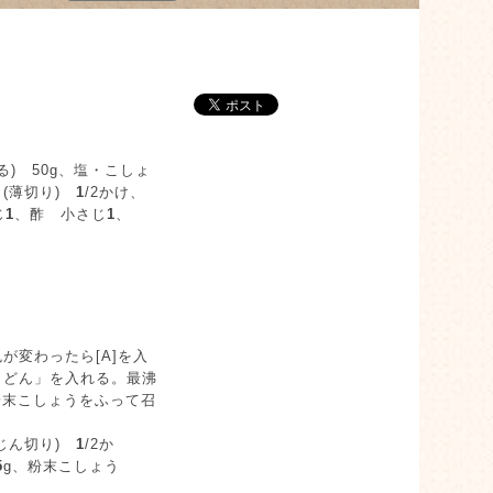
) 50g、塩・こしょ
(薄切り)
1
/2かけ、
じ
1
、酢 小さじ
1
、
変わったら[A]を入
うどん」を入れる。最沸
粉末こしょうをふって召
みじん切り)
1
/2か
5
g、粉末こしょう