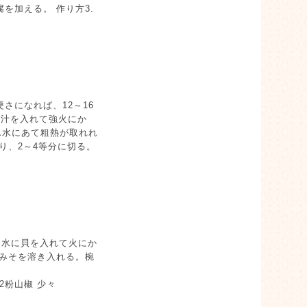
を加える。 作り方3.
さになれば、12～16
だし汁を入れて強火にか
氷水にあて粗熱が取れれ
り、2～4等分に切る。
. 水に貝を入れて火にか
、みそを溶き入れる。椀
大2粉山椒 少々