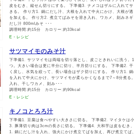
皮をむき、縦せん切りにする。 下準備3. ナメコはザルに入れて
きる。 作り方1. 鍋にだし汁、大根を入れて中火にかけ、大根が
を加える。 作り方2. 煮立てばみそを溶き入れ、ワカメ、刻みネ
だし汁 800mlみそ ･･･
調理時間:約15分 カロリー:約33kcal
E・レシピ
サツマイモのみそ汁
下準備1. サツマイモは両端を切り落とし、皮ごときれいに洗う。
つ。大きい場合は更に半分に切り、半月切りにする。 下準備2. 
く戻し、水気を絞って、長い場合はザク切りにする。 作り方1. 
を入れて中火にかけ、サツマイモが柔らかくなるまで7～8分煮る。 
入れ、干しワカメ、刻み･･･
調理時間:約15分 カロリー:約90kcal
E・レシピ
キノコとろろ汁
下準備1. 豆腐は食べやすい大きさに切る。 下準備2. マイタケは
3. 豚薄切り肉は3cmの長さに切る。 下準備4. 大和芋は皮をむき
1. 鍋にだし汁を入れ、強火にかけ煮立てばを加え、再び煮立てば