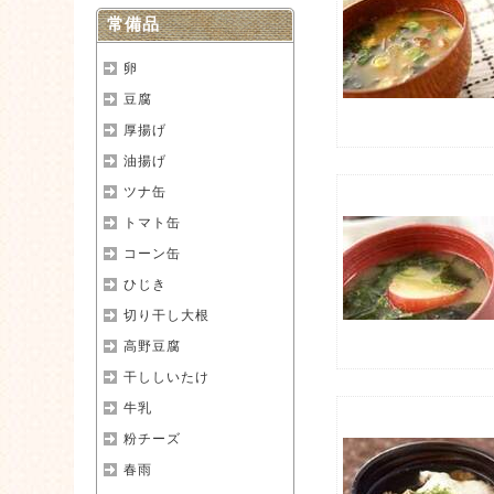
常備品
卵
豆腐
厚揚げ
油揚げ
ツナ缶
トマト缶
コーン缶
ひじき
切り干し大根
高野豆腐
干ししいたけ
牛乳
粉チーズ
春雨