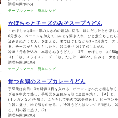
調理時間:約5分
テーブルマーク 簡単レシピ
かぼちゃとチーズのみそスープうどん
・かぼちゃは
5
mm厚の大きめの扇型に切る。鍋にだし汁とかぼち
6分煮る。ベーコンを加えて白みそを溶き入れ、ひと煮立ちしたら
込みさぬきうどん」を加える。箸でほぐしながら
1
～2分煮て、ス
る。チーズがとろりとしたら、器に盛りつけて召し上がれ
冷凍「丹念仕込み 本場さぬきうどん」
1
玉、かぼちゃ 約150
り)
1
枚、スライスチーズ
1
枚、だし汁 400cc、白みそ 大さ
調理時間:約10分
テーブルマーク 簡単レシピ
骨つき鶏のスープカレーうどん
手羽元は皮目に3カ所切り目を入れる。ピーマンはへたと種を除く
ダ油を中火で熱し、手羽元を皮目から順に全面を焼く。【A】と、
(オレガノなど)を加え、ふたをして弱火で10分煮込む。ピーマン
ら器に盛り、ゆで卵をのせる。。冷凍うどんはレンジで加熱し、
る。別の器に盛り、(2)･･･
調理時間:約20分