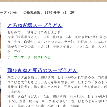
> スープ・汁物」 の検索結果：
2970
件中 （1 - 20）
とろねぎ塩スープうどん
お好みでラー油をかけて召し上がれ
冷凍「稲庭風うどん」
1
玉、長ねぎ
1
本、えのき茸(小房に分ける
う 少々、白炒りごま ひとつまみ、ラー油 お好みで、にんにく
鶏がらスープの素 小さじ
1
、中華ブイヨン 小さじ
1
、酒 大さ
水 250cc
テーブルマーク 簡単レシピ
鶏ひき肉と豆苗のスープうどん
鍋にサラダ油を熱し、鶏ひき肉、しょうがを入れて炒める。肉の色が
れてひと煮立ちさせる。あくを取り除き、凍ったままの「さぬき
騰後 約
1
分煮る。塩で味をととのえ、豆苗を加えて火を止める。
し上がれ
冷凍「さぬきうどん」
1
玉、鶏ひき肉 75～100g、しょうが(
け:
5
g、豆苗 約25g、サラダ油 小さじ
1
、塩 ひとつまみ～:約
1
.
少々、鶏がらスープの素 小さじ
1
、水 200cc