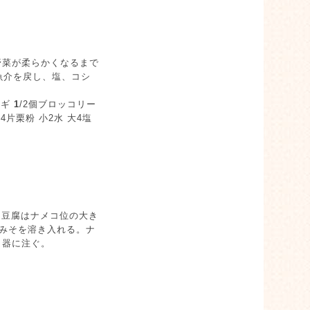
野菜が柔らかくなるまで
魚介を戻し、塩、コシ
ネギ
1
/2個ブロッコリー
4片栗粉 小2水 大4塩
. 豆腐はナメコ位の大き
ばみそを溶き入れる。ナ
、器に注ぐ。