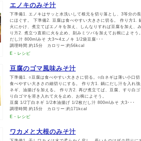
エノキのみそ汁
下準備1. エノキはサッと水洗いして根元を切り落とし、3等分の
にほぐす。 下準備2. 豆腐は食べやすい大きさに切る。 作り方1.
火にかけ、煮立てばエノキを加え、しんなりすれば豆腐を加え、み
り方2. 煮立つ直前に火を止め、刻みミツバを加えてお椀によそう
だし汁 800mlみそ 大3〜4エノキ 1/2袋豆腐･･･
調理時間:約15分 カロリー:約56kcal
E・レシピ
豆腐のゴマ風味みそ汁
下準備1. ○豆腐は食べやすい大きさに切る。○白ネギは薄い小口
食べやすい大きさの細切りにする。 作り方1. 鍋にだし汁を入れ
ネギ、油揚げを加える。 作り方2. 再び煮立てば、豆腐、すり白
り白ゴマを溶き入れて火を止め、お椀によそう。
豆腐 1/2丁白ネギ 1/2本油揚げ 1/2枚だし汁 800mlみそ 大3･･･
調理時間:約15分 カロリー:約171kcal
E・レシピ
ワカメと大根のみそ汁
下準備1. 干しワカメは水で柔らかく戻し、長いものはザク切りにす