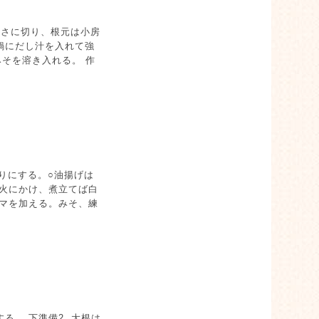
長さに切り、根元は小房
 鍋にだし汁を入れて強
そを溶き入れる。 作
。
切りにする。○油揚げは
強火にかけ、煮立てば白
ゴマを加える。みそ、練
る。 下準備2. 大根は