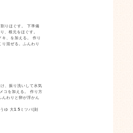
に割りほぐす。 下準備
切り、根元をほぐす。
ノキ、を加える。 作り
くり混ぜる。ふんわり
につけ、振り洗いして水気
メコを加える。 作り方
ふんわりと卵が浮かん
うゆ 大
1
.
5
ミツバ(刻