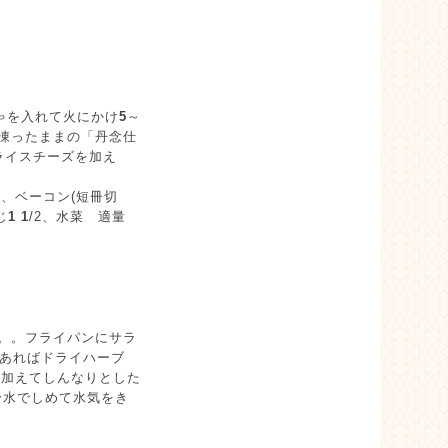
ゃを入れて火にかけ
5
～
凍ったままの「丹念仕
ライスチーズを加え
g、ベーコン(短冊切
じ
1
1
/2、水菜 適量
。。フライパンにサラ
あればドライハーブ
を加えてしんなりとした
冷水でしめて水気をき