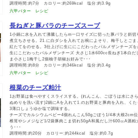
調理時間:約7分 カロリー:約269kcal 塩分:約3.9g
六甲バター レシピ
長ねぎと豚バラのチーズスープ
1小鍋に水を入れて沸騰したらm一口サイズに切った豚バラと斜切
煮立ちさせる。21.に白ダシを入れてお椀によそり、梅干しとご
紅たてをのせる。3仕上げに生ににこだわったパルメザンチーズを
生にこだわったパルメザンチーズ 大さじ1水600cc長ねぎ1本白だし5
ま小さじ1梅干し2個柚子胡椒お好みで･･･
調理時間:約8分 カロリー:約346kcal 塩分:約3.4g
六甲バター レシピ
根菜のチーズ粕汁
1お野菜は食べやすくスライスする。(れんこん、ごぼうは水にさ
ぬめりを洗い流す)2鍋にAを入れて1.のお野菜と豚肉を入れ、く
3薄口しょうゆか塩で調味する。
チーズでカルシウムベビー4個れんこん50gごぼう1/4本大根2cm位
椎茸やシメジなど1/2袋豚肉こま切れ50gA和風だし汁600㏄A酒粕
う･･･
調理時間:約20分 カロリー:約244kcal 塩分:約0.7g