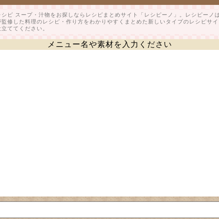
レシピ スープ・汁物をお探しならレシピまとめサイト「レシピーノ」。レシピーノ
が監修した料理のレシピ・作り方をわかりやすくまとめた新しいタイプのレシピサイ
役立ててください。
メニュー名や素材を入力ください