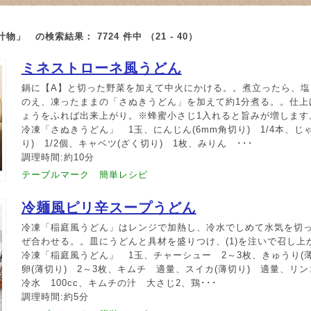
・汁物」 の検索結果：
7724
件中 （21 - 40）
ミネストローネ風うどん
鍋に【A】と切った野菜を加えて中火にかける。。煮立ったら、塩
のえ、凍ったままの「さぬきうどん」を加えて約1分煮る。。仕上
ょうをふれば出来上がり。※蜂蜜小さじ1入れると旨みが増します
冷凍「さぬきうどん」 1玉、にんじん(6mm角切り) 1/4本、じ
り) 1/2個、キャベツ(ざく切り) 1枚、みりん ･･･
調理時間:約10分
テーブルマーク 簡単レシピ
冷麺風ピリ辛スープうどん
冷凍「稲庭風うどん」はレンジで加熱し、冷水でしめて水気を切っ
ぜ合わせる。。皿にうどんと具材を盛りつけ、(1)を注いで召し上
冷凍「稲庭風うどん」 1玉、チャーシュー 2～3枚、きゅうり(薄
卵(薄切り) 2～3枚、キムチ 適量、スイカ(薄切り) 適量、リンゴ
冷水 100cc、キムチの汁 大さじ2、鶏･･･
調理時間:約5分