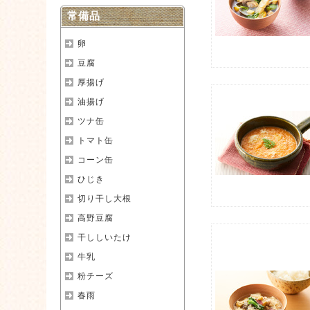
常備品
卵
豆腐
厚揚げ
油揚げ
ツナ缶
トマト缶
コーン缶
ひじき
切り干し大根
高野豆腐
干ししいたけ
牛乳
粉チーズ
春雨