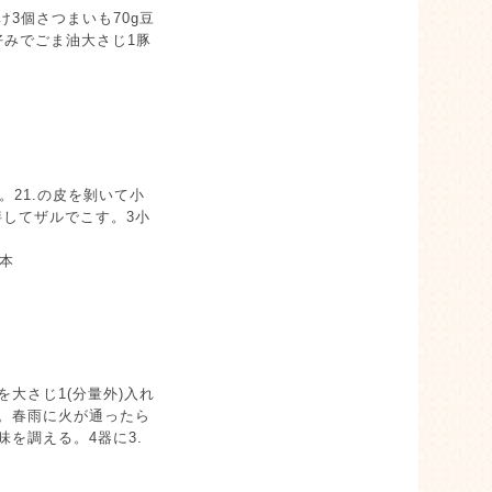
け3個さつまいも70g豆
お好みでごま油大さじ1豚
。21.の皮を剝いて小
してザルでこす。3小
1本
を大さじ1(分量外)入れ
。春雨に火が通ったら
を調える。4器に3.