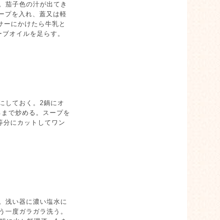
。茄子色の汁が出てき
スープを入れ、蓋又は軽
キサーにかけたら牛乳と
ーブオイルを足らす。
にしておく。2鍋にオ
るまで炒める。スープを
等分にカットしてワン
。浅い器に濃い塩水に
う一度ガラガラ洗う。