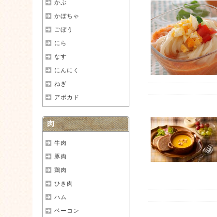
かぶ
かぼちゃ
ごぼう
にら
なす
にんにく
ねぎ
アボカド
肉
牛肉
豚肉
鶏肉
ひき肉
ハム
ベーコン