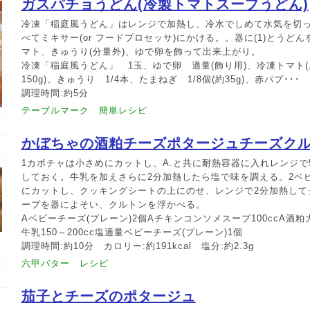
ガスパチョうどん(冷製トマトスープうどん)
冷凍「稲庭風うどん」はレンジで加熱し、冷水でしめて水気を切っ
べてミキサー(or フードプロセッサ)にかける。。器に(1)とうど
マト、きゅうり(分量外)、ゆで卵を飾って出来上がり。
冷凍「稲庭風うどん」 1玉、ゆで卵 適量(飾り用)、冷凍トマト(皮
150g)、きゅうり 1/4本、たまねぎ 1/8個(約35g)、赤パプ･･･
調理時間:約5分
テーブルマーク 簡単レシピ
かぼちゃの酒粕チーズポタージュチーズク
1カボチャは小さめにカットし、A.と共に耐熱容器に入れレンジで
しておく。牛乳を加えさらに2分加熱したら塩で味を調える。2ベビ
にカットし、クッキングシートの上にのせ、レンジで2分加熱して
ープを器によそい、クルトンを浮かべる。
Aベビーチーズ(プレーン)2個Aチキンコンソメスープ100ccA酒粕大
牛乳150～200cc塩適量ベビーチーズ(プレーン)1個
調理時間:約10分 カロリー:約191kcal 塩分:約2.3g
六甲バター レシピ
茄子とチーズのポタージュ