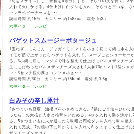
2筍をスライスにし、金柑を4等分にする。そら豆の皮を剝く。3小
入れて火にかける。4仕上げに白ダシを入れ、そら豆と三つ葉、さ
ァレラベビーチーズを･･･
調理時間:約15分 カロリー:約158kcal 塩分:約3g
六甲バター レシピ
バゲットスムージーポタージュ
1玉ねぎ、にんじん、ジャガイモトマトを小さく切って鍋に水を入
イモが茹で上がったらバゲットを入れて、スープごとジューサー
る。3小鍋に戻しコンソメで味を整えて仕上げにパルメザンチーズ
生にこだわったパルメザンチーズ大さじ1人参70gトマト1個ジャガイ
ット3センチ程の厚さコンソメ小さ･･･
調理時間:約30分 カロリー:約75kcal 塩分:約0.6g
六甲バター レシピ
白みその辛し豚汁
2さつまいも豆腐、油揚げを小さめにきる。3鍋にごま油をひいて
ったら1.の大根と人参と椎茸をいためる。4水を入れて湯を沸かし
る。
5
さつまいもに火が通ったら味噌と顆粒ダシを入れて味を整え
入れて完成。7お椀の下に和からしを入れて6.をよそって仕上げ
ザンチーズをかけて。