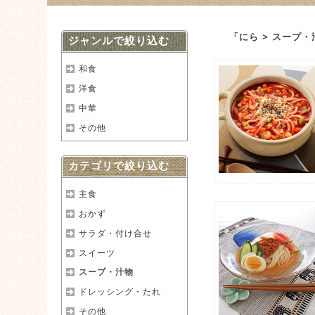
「にら > スープ
ジャンルで絞り込む
和食
洋食
中華
その他
カテゴリで絞り込む
主食
おかず
サラダ・付け合せ
スイーツ
スープ・汁物
ドレッシング・たれ
その他