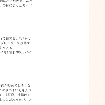
鍋に水と料理酒、1.を
いの目に切ったモッツ
れて茹でる。2ジャガ
かブレンダーで撹拌す
をかける。
モ1個水700ccバゲ
豚肉が炒めてしろくな
2.のさつまいもを入れ
る。6豆腐、油揚げを
に生にこだわったパルメ