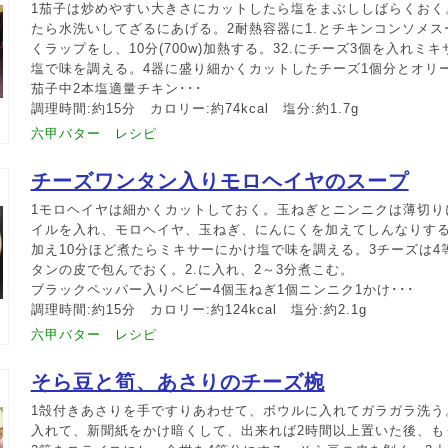
1茄子は炒めやすい大きさにカットしたら塩をまぶししばらくおく
たら水洗いしてざるにあげる。2耐熱容器に1.とチキンコンソメ
くラップをし、10分(700w)加熱する。32.にチーズ3個を入れミ
塩で味を調える。4器に盛り細かくカットしたチーズ1個分とオリ
茄子中2本塩適量チキン･･･
調理時間:約15分 カロリー:約74kcal 塩分:約1.7g
六甲バター レシピ
チーズワンタン入りモロヘイヤのスープ
1モロヘイヤは細かくカットしておく。玉ねぎとニンニクは薄切り
イルを入れ、モロヘイヤ、玉ねぎ、にんにくを加えてしんなりす
加え10分ほど煮たらミキサーにかけ塩で味を調える。3チーズは4
タンの皮で包んでおく。2.に入れ、2～3分煮こむ。
ブラックペッパー入りベビー4個玉ねぎ1個ニンニク1かけ･･･
調理時間:約15分 カロリー:約124kcal 塩分:約2.1g
六甲バター レシピ
そら豆と筍、あさりのチーズ椀
1殻付きあさりを手ですりあわせて、ボウルに入れてガラガラ洗う
入れて、新聞紙をかけ暗くして、出来れば2時間以上置いた後、も