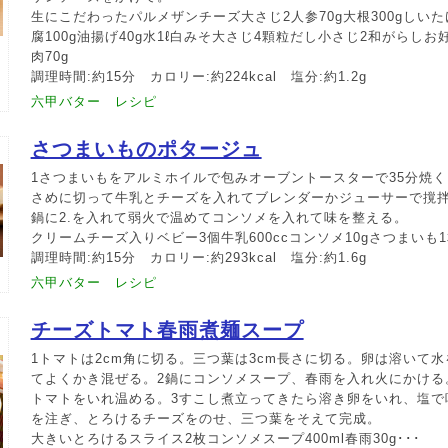
生にこだわったパルメザンチーズ大さじ2人参70g大根300gしいた
腐100g油揚げ40g水1ℓ白みそ大さじ4顆粒だし小さじ2和がらし
肉70g
調理時間:約15分 カロリー:約224kcal 塩分:約1.2g
六甲バター レシピ
さつまいものポタージュ
1さつまいもをアルミホイルで包みオーブントースターで35分焼く
さめに切って牛乳とチーズを入れてブレンダーかジューサーで撹拌
鍋に2.を入れて弱火で温めてコンソメを入れて味を整える。
クリームチーズ入りベビー3個牛乳600ccコンソメ10gさつまいも
調理時間:約15分 カロリー:約293kcal 塩分:約1.6g
六甲バター レシピ
チーズトマト春雨煮麺スープ
1トマトは2cm角に切る。三つ葉は3cm長さに切る。卵は溶いて水
てよくかき混ぜる。2鍋にコンソメスープ、春雨を入れ火にかける
トマトをいれ温める。3すこし煮立ってきたら溶き卵をいれ、塩で味
を注ぎ、とろけるチーズをのせ、三つ葉をそえて完成。
大きいとろけるスライス2枚コンソメスープ400ml春雨30g･･･