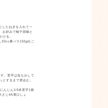
りしたねぎを入れて一
ま、お好みで柚子胡椒と
かける。
0cc豚バラ150g白ご
らす。里芋は塩もみして
たっとするまで煮込む。
にんじん1/4本里芋1個
大さじ4A薄口しょ