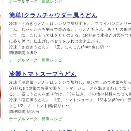
テーブルマーク 簡単レシピ
簡単!クラムチャウダー風うどん
冷凍「さぬきうどん」はレンジで加熱する。。フライパンにオリ
じん、じゃがいもを弱火で炒める。。うどんを入れ、あさりの缶
えて、塩、こしょうで味をととのえる。(お好みで水溶き片栗粉で
に盛り付け、仕上げにパセリをふれば出来上がり。
冷凍「さぬきうどん」 1玉、にんじん(6mm角に切･･･
調理時間:約5分
テーブルマーク 簡単レシピ
冷製トマトスープうどん
冷凍「稲庭風うどん」はレンジで加熱し、冷水でしめて水気を切
プ(顆粒)は少量のお湯で溶き、トマトジュースを混ぜ合わせて塩
る。。器にうどんを盛り付け、(1)を注ぎ、その他の材料をのせて
冷凍「稲庭風うどん」 1玉、トマトジュース 1/2本(約80cc)、
さじ1/2、ミニトマト(輪切り)･･･
調理時間:約10分
テーブルマーク 簡単レシピ