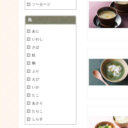
ソーセージ
魚
あじ
いわし
さば
鮭
鯛
ぶり
えび
いか
たこ
あさり
たらこ
しらす