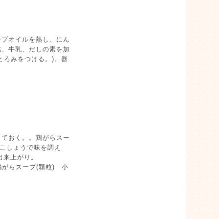
ーブオイルを熱し、にん
詰、牛乳、だしの素を加
とろみをつける。)。器
っておく。。鶏がらスー
・こしょうで味を調え
出来上がり。
鶏がらスープ(顆粒) 小