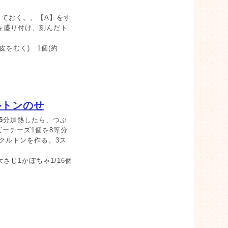
ておく。。【A】をす
んを盛り付け、刻んだト
をむく) 1個(約
ルトンのせ
5
分加熱したら、つぶ
ーチーズ1個を8等分
クルトンを作る。3ス
さじ1かぼちゃ1/16個