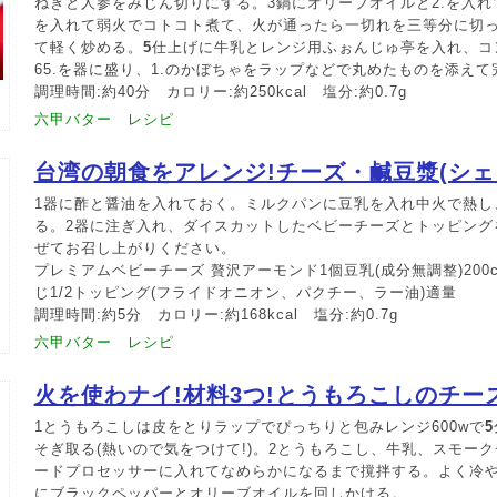
ねぎと人参をみじん切りにする。3鍋にオリーブオイルと2.を入れて
を入れて弱火でコトコト煮て、火が通ったら一切れを三等分に切
て軽く炒める。
5
仕上げに牛乳とレンジ用ふぉんじゅ亭を入れ、コ
65.を器に盛り、1.のかぼちゃをラップなどで丸めたものを添えて
調理時間:約40分 カロリー:約250kcal 塩分:約0.7g
六甲バター レシピ
台湾の朝食をアレンジ!チーズ・鹹豆漿(シェ
1器に酢と醤油を入れておく。ミルクパンに豆乳を入れ中火で熱し
る。2器に注ぎ入れ、ダイスカットしたベビーチーズとトッピング
ぜてお召し上がりください。
プレミアムベビーチーズ 贅沢アーモンド1個豆乳(成分無調整)200
じ1/2トッピング(フライドオニオン、パクチー、ラー油)適量
調理時間:約5分 カロリー:約168kcal 塩分:約0.7g
六甲バター レシピ
火を使わナイ!材料3つ!とうもろこしのチー
1とうもろこしは皮をとりラップでぴっちりと包みレンジ600wで
5
そぎ取る(熱いので気をつけて!)。2とうもろこし、牛乳、スモー
ードプロセッサーに入れてなめらかになるまで撹拌する。よく冷
にブラックペッパーとオリーブオイルを回しかける。