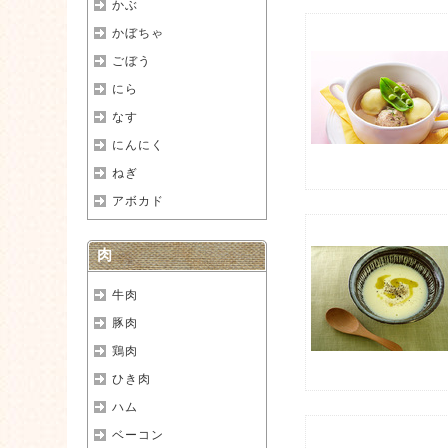
かぶ
かぼちゃ
ごぼう
にら
なす
にんにく
ねぎ
アボカド
肉
牛肉
豚肉
鶏肉
ひき肉
ハム
ベーコン