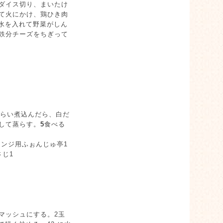
ダイス切り、まいたけ
て火にかけ、鶏ひき肉
と水を入れて野菜がしん
鉄分チーズをちぎって
くらい煮込んだら、白だ
して蒸らす。
5
食べる
㏄レンジ用ふぉんじゅ亭1
さじ1
マッシュにする。2玉