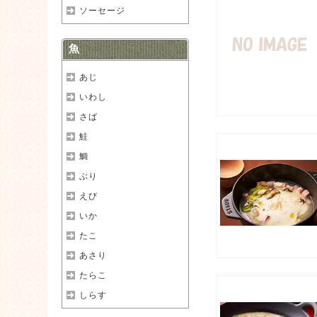
ソーセージ
魚
あじ
いわし
さば
鮭
鯛
ぶり
えび
いか
たこ
あさり
たらこ
しらす