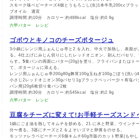
スモーク味ベビーチーズ4個とうもろこし(生)1本牛乳200ccブラ
ブオイル 適宜
調理時間:約10分 カロリー:約488kcal 塩分:約0.9g
六甲バター レシピ
ゴボウとキノコのチーズポタージュ
3小鍋にレンジ用ふぉんじゅ亭と2.を入れ、中火で加熱し、表面
る。4仕上げにみじん切りにしたレッドオニオン、刻んだパセリ、
らす。
5
食パンの両面にバター(20g)を塗り、フライパンまたはト
て、ポタージュに添える。
レンジ用ふぉんじゅ亭200g80g舞茸100g玉ねぎ100gごぼう(洗い)4
小さじ2レッドオニオン30gパセリ1gブラックペッパー少々有塩バタ
パン用)20g6枚切り食パン2枚
調理時間:約30分 カロリー:約545kcal 塩分:約2.9g
六甲バター レシピ
豆腐をチーズに変えて!お手軽チーズスンド
1鍋にごま油を熱してキムチを炒める。21.に水と野菜、ウインナ
分〜煮る。3器にチーズと2.をよそいゴマと卵黄をのせる。
モッツァレラベビーチーズ6個キムチ60g市販のカット野菜(もやし