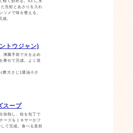
軽く炒める。43.に水
った生鮭とあさりを入れ
ンソメで味を整える。
完成。
ントウジャン)
、沸騰手前で火を止め
を乗せて完成。よく混
cc酢大さじ1醤油小さ
ズスープ
分加熱し、粒を包丁で
クチーズをミキサーかフ
やして完成。食べる直前