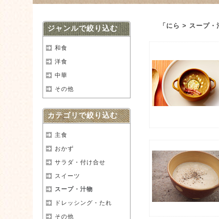
「にら > スープ
ジャンルで絞り込む
和食
洋食
中華
その他
カテゴリで絞り込む
主食
おかず
サラダ・付け合せ
スイーツ
スープ・汁物
ドレッシング・たれ
その他