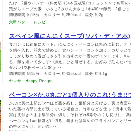
たけ 2個ウインナー(斜め切り)4本豆板醤(コチュジャンでも可)小
鶏がらスープの素 小さじ2みりん大さじ1水400cc卵黄 2個ご
調理時間:約15分 カロリー:約259kcal 塩分:約2g
六甲バター レシピ
スペイン風にんにくスープ(ソバ・デ・アホ)
食パンは1cm角にカット。にんにく・ベーコンは粗めに刻む。オ
を鍋へ入れ、弱火で炒める。食パン・ベーコンを加え、カリッと
しっかり炒めて香ばしさを引き出すのが一番のポイントです。Aを
る。卵を溶いて少しずつ加え、ひと混ぜする。お好みで刻んだパ
食パン1/2枚ベーコン30g･･･
調理時間:約15分 カロリー:約435kcal 塩分:約4.1g
ヤマサ Happy Recipe
ベーコン×かぶ丸ごと1個入りのこれ!うま!!
かぶは実の上部に1cmほど茎を残し、葉部分と分ける。実は表面
いた茎の内部に土が残っている場合は、竹串などを使って流水で
実は皮付きのまま縦半分に切り、それぞれ8等分のくし切りに、葉
べーコンは1cm幅ほどに切る。鍋または深めのフライパンにオリ
の中火にかけ、油が温･･･