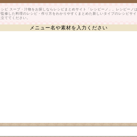
レシピ スープ・汁物をお探しならレシピまとめサイト「レシピーノ」。レシピーノ
が監修した料理のレシピ・作り方をわかりやすくまとめた新しいタイプのレシピサイ
役立ててください。
メニュー名や素材を入力ください