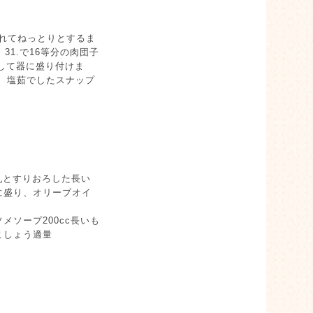
入れてねっとりとするま
1.で16等分の肉団子
認して器に盛り付けま
て、塩茹でしたスナップ
乳とすりおろした長い
に盛り、オリーブオイ
ソープ200cc長いも
こしょう適量