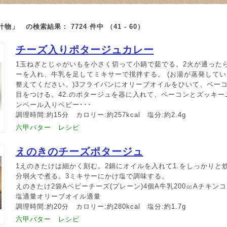
・汁物」 の検索結果：
7724
件中 （41 - 60）
チーズ入りポタージュカレー
1玉ねぎとじゃがいもを小さく切って小鍋で茹でる。2火が通った
ーを入れ、牛乳を足してミキサーで撹拌する。 (お湯が蒸発して
整えてください。)3フライパンにオリーブオイルをひいて、ベー
目をつける。42.のポタージュを器に入れて、ベーコンとズッキ
ンベール入りベビー･･･
調理時間:約15分 カロリー:約257kcal 塩分:約2.4g
六甲バター レシピ
えのきのチーズポタージュ
1えのきたけは細かく刻む。2鍋にオイルを入れて1.をしっかりと炒
分弱火で煮る。3ミキサーにかけ塩で調味する。
えのきたけ2袋Aベビーチーズ(プレーン)4個A牛乳200㏄Aチキンコ
塩適量オリーブオイル適量
調理時間:約20分 カロリー:約280kcal 塩分:約1.7g
六甲バター レシピ