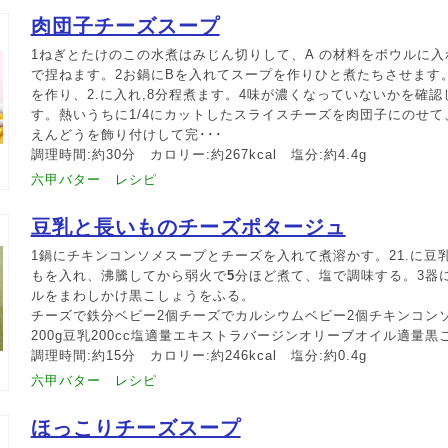
肉団子チーズスープ
1ねぎとたけのこの水煮はみじん切りして、A の材料をボウルに
で捏ねます。2お鍋にBを入れてスープを作りひと煮たちさせます。3
を作り、2.に入れ,8分程煮ます。4味が濃くなっていないかを確
す。熱いうちに1/4にカットしたスライスチーズを肉団子にのせ
えんどうを飾り付けして完･･･
調理時間:約30分 カロリー:約267kcal 塩分:約4.4g
六甲バター レシピ
豆乳と長いものチーズポタージュ
1鍋にチキンコンソメスープとチーズを入れて煮溶かす。21.に豆
もを入れ、沸騰してから弱火で
5
分ほど煮て、塩で調味する。3器
ルをまわしかけ黒こしょうをふる。
チーズで鉄分ベビー2個チーズでカルシウムベビー2個チキンコンソメ
200g豆乳200cc塩適量エキストラバージンオリーブオイル適量黒
調理時間:約15分 カロリー:約246kcal 塩分:約0.4g
六甲バター レシピ
ほっこりチーズスープ