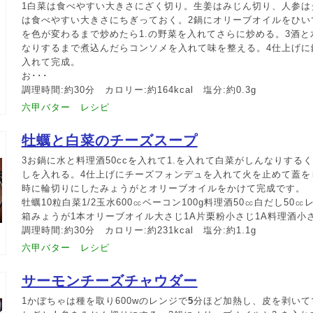
1白菜は食べやすい大きさにざく切り。生姜はみじん切り、人参は
は食べやすい大きさにちぎっておく。2鍋にオリーブオイルをひい
を色が変わるまで炒めたら1.の野菜を入れてさらに炒める。3酒
なりするまで煮込んだらコンソメを入れて味を整える。4仕上げに
入れて完成。
お･･･
調理時間:約30分 カロリー:約164kcal 塩分:約0.3g
六甲バター レシピ
牡蠣と白菜のチーズスープ
3お鍋に水と料理酒50ccを入れて1.を入れて白菜がしんなりする
しを入れる。4仕上げにチーズフォンデュを入れて火を止めて蓋を
時に輪切りにしたみょうがとオリーブオイルをかけて完成です。
牡蠣10粒白菜1/2玉水600㏄ベーコン100g料理酒50㏄白だし50
箱みょうが1本オリーブオイル大さじ1A片栗粉小さじ1A料理酒小
調理時間:約30分 カロリー:約231kcal 塩分:約1.1g
六甲バター レシピ
サーモンチーズチャウダー
1かぼちゃは種を取り600wのレンジで
5
分ほど加熱し、皮を剥いて