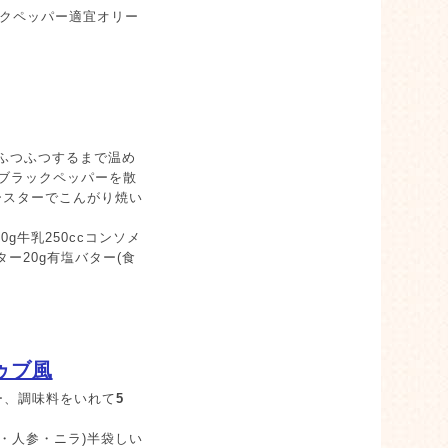
ックペッパー適宜オリー
がふつふつするまで温め
ブラックペッパーを散
ースターでこんがり焼い
0g牛乳250ccコンソメ
ー20g有塩バター(食
ゥブ風
ー、調味料をいれて
5
・人参・ニラ)半袋しい