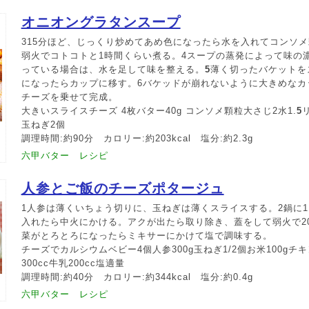
オニオングラタンスープ
315分ほど、じっくり炒めてあめ色になったら水を入れてコンソ
弱火でコトコトと1時間くらい煮る。4スープの蒸発によって味の
っている場合は、水を足して味を整える。
5
薄く切ったバケットを
になったらカップに移す。6バケッドが崩れないように大きめなカ
チーズを乗せて完成。
大きいスライスチーズ 4枚バター40g コンソメ顆粒大さじ2水1.
5
玉ねぎ2個
調理時間:約90分 カロリー:約203kcal 塩分:約2.3g
六甲バター レシピ
人参とご飯のチーズポタージュ
1人参は薄くいちょう切りに、玉ねぎは薄くスライスする。2鍋に1
入れたら中火にかける。アクが出たら取り除き、蓋をして弱火で20～
菜がとろとろになったらミキサーにかけて塩で調味する。
チーズでカルシウムベビー4個人参300g玉ねぎ1/2個お米100gチ
300cc牛乳200cc塩適量
調理時間:約40分 カロリー:約344kcal 塩分:約0.4g
六甲バター レシピ