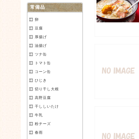
常備品
卵
豆腐
厚揚げ
油揚げ
ツナ缶
トマト缶
コーン缶
ひじき
切り干し大根
高野豆腐
干ししいたけ
牛乳
粉チーズ
春雨