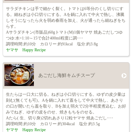
サラダチキンは手で細かく裂く。トマトは6等分のくし切りにす
る。細ねぎは小口切りにする。Aを鍋に入れて中火で熱し、沸騰
しそうになったら火を弱め春雨を加え、火が通ったら細ねぎをち
らす。
Aサラダチキン(市販品)60gトマト(M)1個ヤマサ 焼あごだしつゆ
つゆ:水=1:10～15で合計400ml程度に調･･･
調理時間:約10分 カロリー:約91kcal 塩分:約3.8g
ヤマサ Happy Recipe
あごだし海鮮キムチスープ
生たらは一口大に切る。ねぎは小口切りにする。ゆずの皮少量は
刻む(無くても可)。Aを鍋に入れて蓋をして中火で熱し、あさり
の口が開いたら蓋を取り、Bを加え弱火で2分半程度煮込む。お好
みでねぎ、ゆずの皮をのせ、焼きもちをのせる。
Aたら( 生、切り身)2切れあさり12粒ヤマサ 焼あごだし･･･
調理時間:約10分 カロリー:約304kcal 塩分:約3.5g
ヤマサ Happy Recipe