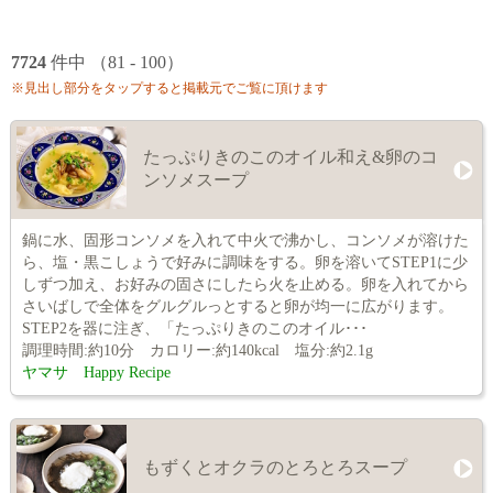
7724
件中 （81 - 100）
※見出し部分をタップすると掲載元でご覧に頂けます
たっぷりきのこのオイル和え&卵のコ
ンソメスープ
鍋に水、固形コンソメを入れて中火で沸かし、コンソメが溶けた
ら、塩・黒こしょうで好みに調味をする。卵を溶いてSTEP1に少
しずつ加え、お好みの固さにしたら火を止める。卵を入れてから
さいばしで全体をグルグルっとすると卵が均一に広がります。
STEP2を器に注ぎ、「たっぷりきのこのオイル･･･
調理時間:約10分 カロリー:約140kcal 塩分:約2.1g
ヤマサ Happy Recipe
もずくとオクラのとろとろスープ