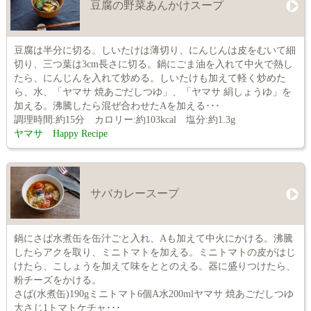
豆腐の野菜あんかけスープ
豆腐は半分に切る。しいたけは薄切り、にんじんは皮をむいて細
切り、三つ葉は3cm長さに切る。鍋にごま油を入れて中火で熱し
たら、にんじんを入れて炒める。しいたけも加えて軽く炒めた
ら、水、「ヤマサ 焼あごだしつゆ」、「ヤマサ 絹しょうゆ」を
加える。沸騰したら混ぜ合わせたAを加える･･･
調理時間:約15分 カロリー:約103kcal 塩分:約1.3g
ヤマサ Happy Recipe
サバカレースープ
鍋にさば水煮缶を缶汁ごと入れ、Aも加えて中火にかける。沸騰
したらアクを取り、ミニトマトを加える。ミニトマトの皮がはじ
けたら、こしょうを加えて味をととのえる。器に盛りつけたら、
粉チーズをかける。
さば(水煮缶)190gミニトマト6個A水200mlヤマサ 焼あごだしつゆ
大さじ1トマトケチャ･･･