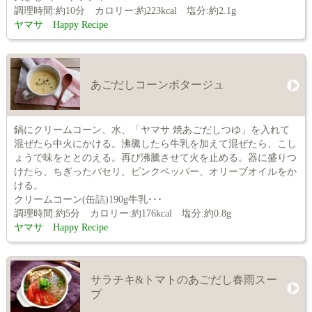
調理時間:約10分 カロリー:約223kcal 塩分:約2.1g
ヤマサ Happy Recipe
あごだしコーンポタージュ
鍋にクリームコーン、水、「ヤマサ 焼あごだしつゆ」を入れて
混ぜたら中火にかける。沸騰したら牛乳を加えて混ぜたら、こし
ょうで味をととのえる。再び沸騰させて火を止める。器に盛りつ
けたら、ちぎったパセリ、ピンクペッパー、オリーブオイルをか
ける。
クリームコーン(缶詰)190g牛乳･･･
調理時間:約5分 カロリー:約176kcal 塩分:約0.8g
ヤマサ Happy Recipe
サラチキ&トマトのあごだし春雨スー
プ