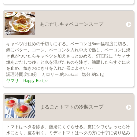
あごだしキャベコーンスープ
キャベツは粗めの千切りにする。ベーコンは8mm幅程度に切る。
鍋にバター、コーン、ベーコンを入れ中火で熱し、ベーコンに焼
き色がついたらキャベツを加えさっと炒める。STEP2に「ヤマサ
焼あごだしつゆ」と水を混ぜたものを注ぎ、沸騰したらすぐに火
を止め、焼きおにぎりを入れた器によそい･･･
調理時間:約10分 カロリー:約363kcal 塩分:約5.1g
ヤマサ Happy Recipe
まるごとトマトの冷製スープ
トマトはヘタを除き、熱湯にくぐらせる。皮にシワがよったら冷
水にとり、皮を剥く。ミディトマトはヘタの方に十字に切り込み