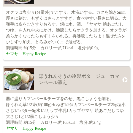
オクラは塩少々(分量外)でこすり、水洗いする。ガクを除き
5
mm
厚さに刻む。もずくはさっとすすぎ、食べやすい長さに切る。大
和芋は皮をむきすりおろす。鍋に水、酒、「ヤマサ 焼あごだし
つゆ」を入れ中火にかけ、沸騰したらオクラを加える。オクラが
柔らかくなったらもずくをいれる。再沸騰したらよく混ぜたAを
少しずつ加え、とろみがつくまで混ぜる。
調理時間:約15分 カロリー:約71kcal 塩分:約0.9g
ヤマサ Happy Recipe
ほうれんそうの冷製ポタージュ カマ
ンベール添え
器に盛りカマンベールチーズをのせ、黒こしょうを削る。
ほうれん草1/2束(約100g)玉ねぎ1/2個カマンベールチーズ25g塩小
さじ1/4バター
5
g水1/2カップ牛乳1カップヤマサ 焼あごだしつゆ
大さじ1と1/2黒こしょう少々
調理時間:約15分 カロリー:約163kcal 塩分:約2.4g
ヤマサ Happy Recipe