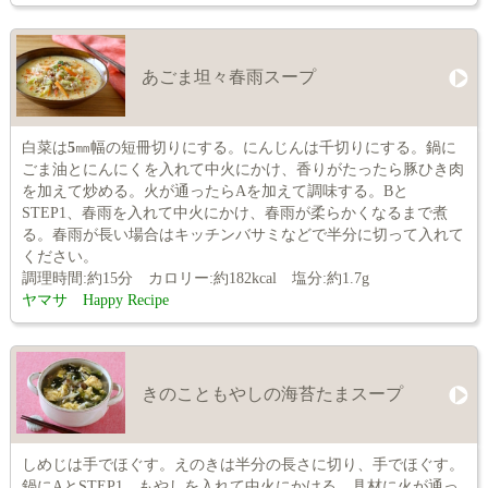
あごま坦々春雨スープ
白菜は
5
㎜幅の短冊切りにする。にんじんは千切りにする。鍋に
ごま油とにんにくを入れて中火にかけ、香りがたったら豚ひき肉
を加えて炒める。火が通ったらAを加えて調味する。Bと
STEP1、春雨を入れて中火にかけ、春雨が柔らかくなるまで煮
る。春雨が長い場合はキッチンバサミなどで半分に切って入れて
ください。
調理時間:約15分 カロリー:約182kcal 塩分:約1.7g
ヤマサ Happy Recipe
きのこともやしの海苔たまスープ
しめじは手でほぐす。えのきは半分の長さに切り、手でほぐす。
鍋にAとSTEP1、もやしを入れて中火にかける。具材に火が通っ