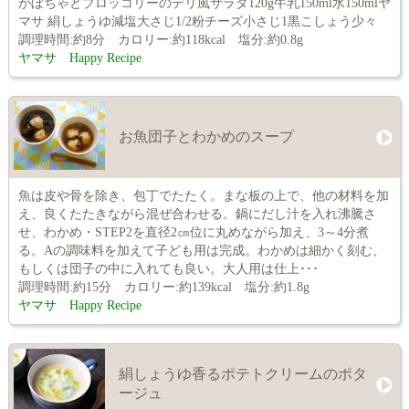
かぼちゃとブロッコリーのデリ風サラダ120g牛乳150ml水150mlヤ
マサ 絹しょうゆ減塩大さじ1/2粉チーズ小さじ1黒こしょう少々
調理時間:約8分 カロリー:約118kcal 塩分:約0.8g
ヤマサ Happy Recipe
お魚団子とわかめのスープ
魚は皮や骨を除き、包丁でたたく。まな板の上で、他の材料を加
え、良くたたきながら混ぜ合わせる。鍋にだし汁を入れ沸騰さ
せ、わかめ・STEP2を直径2㎝位に丸めながら加え、3～4分煮
る。Aの調味料を加えて子ども用は完成。わかめは細かく刻む、
もしくは団子の中に入れても良い。大人用は仕上･･･
調理時間:約15分 カロリー:約139kcal 塩分:約1.8g
ヤマサ Happy Recipe
絹しょうゆ香るポテトクリームのポタ
ージュ