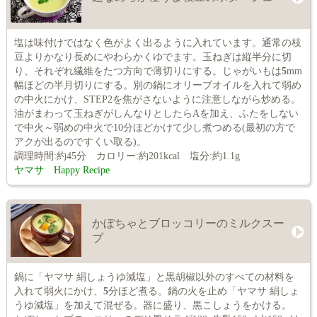
塩は味付けではなく色がよく出るように入れています。通常の枝
豆よりかなり長めにやわらかくゆでます。玉ねぎは縦半分に切
り、それぞれ繊維をたつ方向で薄切りにする。じゃがいもは
5
mm
幅ほどの半月切りにする。別の鍋にオリーブオイルを入れて弱め
の中火にかけ、STEP2を焦がさないように注意しながら炒める。
油がまわって玉ねぎがしんなりとしたらAを加え、ふたをしない
で中火～弱めの中火で10分ほどかけて少し煮つめる(最初の方で
アクが出るのですくい取る)。
調理時間:約45分 カロリー:約201kcal 塩分:約1.1g
ヤマサ Happy Recipe
かぼちゃとブロッコリーのミルクスー
プ
鍋に「ヤマサ 絹しょうゆ減塩」と黒胡椒以外のすべての材料を
入れて弱火にかけ、
5
分ほど煮る。鍋の火を止め「ヤマサ 絹しょ
うゆ減塩」を加えて混ぜる。器に盛り、黒こしょうをかける。