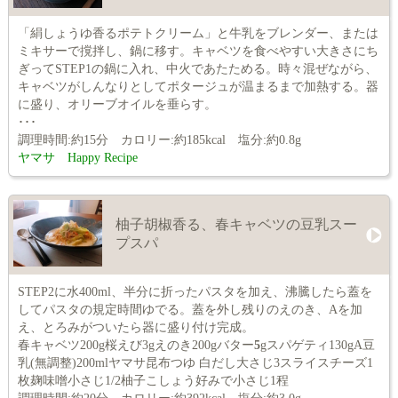
「絹しょうゆ香るポテトクリーム」と牛乳をブレンダー、または
ミキサーで撹拌し、鍋に移す。キャベツを食べやすい大きさにち
ぎってSTEP1の鍋に入れ、中火であたためる。時々混ぜながら、
キャベツがしんなりとしてポタージュが温まるまで加熱する。器
に盛り、オリーブオイルを垂らす。
･･･
調理時間:約15分 カロリー:約185kcal 塩分:約0.8g
ヤマサ Happy Recipe
柚子胡椒香る、春キャベツの豆乳スー
プスパ
STEP2に水400ml、半分に折ったパスタを加え、沸騰したら蓋を
してパスタの規定時間ゆでる。蓋を外し残りのえのき、Aを加
え、とろみがついたら器に盛り付け完成。
春キャベツ200g桜えび3gえのき200gバター
5
gスパゲティ130gA豆
乳(無調整)200mlヤマサ昆布つゆ 白だし大さじ3スライスチーズ1
枚麹味噌小さじ1/2柚子こしょう好みで小さじ1程