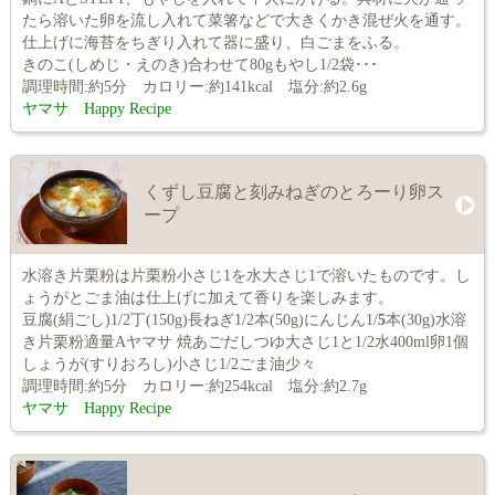
たら溶いた卵を流し入れて菜箸などで大きくかき混ぜ火を通す。
仕上げに海苔をちぎり入れて器に盛り、白ごまをふる。
きのこ(しめじ・えのき)合わせて80gもやし1/2袋･･･
調理時間:約5分 カロリー:約141kcal 塩分:約2.6g
ヤマサ Happy Recipe
くずし豆腐と刻みねぎのとろーり卵ス
ープ
水溶き片栗粉は片栗粉小さじ1を水大さじ1で溶いたものです。し
ょうがとごま油は仕上げに加えて香りを楽しみます。
豆腐(絹ごし)1/2丁(150g)長ねぎ1/2本(50g)にんじん1/
5
本(30g)水溶
き片栗粉適量Aヤマサ 焼あごだしつゆ大さじ1と1/2水400ml卵1個
しょうが(すりおろし)小さじ1/2ごま油少々
調理時間:約5分 カロリー:約254kcal 塩分:約2.7g
ヤマサ Happy Recipe