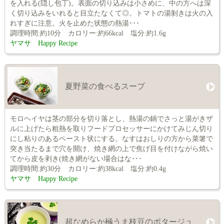
を入れる(隠し包丁)。表面の切り込みは小さめに、中の方へは深
く切り込みをいれると目立たなくて◎。トマトの湯剝きは火の入
れすぎに注意。火を止めた状態の熱湯･･･
調理時間:約10分 カロリー:約66kcal 塩分:約1.6g
ヤマサ Happy Recipe
夏野菜の食べるスープ
モロヘイヤは茎の部分を切り落とし、熱湯の鍋でさっと湯がきザ
ルに上げたら粗熱を取りフードプロセッサーにかけてみじん切り
にし粘りのあるペースト状にする。なすはおしりの方から菜箸で
突き当たるまで穴を開け、焼き網の上で焦げ目を付けながら焼い
てから皮を剥き(焼き網がない場合はな･･･
調理時間:約30分 カロリー:約38kcal 塩分:約0.4g
ヤマサ Happy Recipe
超なめらか極うま枝豆のポタージュ