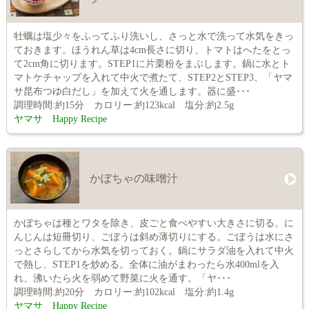
牡蠣は塩少々をふってふり洗いし、さっと水で洗って水気をきっ
ておきます。ほうれん草は4cm長さに切り、トマトはへたをとっ
て2cm角に切ります。STEP1に片栗粉をまぶします。鍋に水とト
マトケチャップを入れて中火で煮たて、STEP2とSTEP3、「ヤマ
サ昆布つゆ白だし」を加えて火を通します。器に盛･･･
調理時間:約15分 カロリー:約123kcal 塩分:約2.5g
ヤマサ Happy Recipe
かぼちゃの味噌汁
かぼちゃは種とワタを除き、皮ごと食べやすい大きさに切る。に
んじんは短冊切り、ごぼうは斜め薄切りにする。ごぼうは水にさ
っとさらしてから水気を切っておく。鍋にサラダ油を入れて中火
で熱し、STEP1を炒める。全体に油がまわったら水400mlを入
れ、沸いたら火を弱めて野菜に火を通す。「ヤ･･･
調理時間:約20分 カロリー:約102kcal 塩分:約1.4g
ヤマサ Happy Recipe