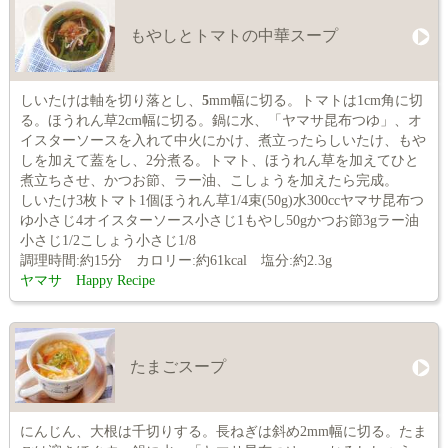
もやしとトマトの中華スープ
しいたけは軸を切り落とし、
5
mm幅に切る。トマトは1cm角に切
る。ほうれん草2cm幅に切る。鍋に水、「ヤマサ昆布つゆ」、オ
イスターソースを入れて中火にかけ、煮立ったらしいたけ、もや
しを加えて蓋をし、2分煮る。トマト、ほうれん草を加えてひと
煮立ちさせ、かつお節、ラー油、こしょうを加えたら完成。
しいたけ3枚トマト1個ほうれん草1/4束(50g)水300ccヤマサ昆布つ
ゆ小さじ4オイスターソース小さじ1もやし50gかつお節3gラー油
小さじ1/2こしょう小さじ1/8
調理時間:約15分 カロリー:約61kcal 塩分:約2.3g
ヤマサ Happy Recipe
たまごスープ
にんじん、大根は千切りする。長ねぎは斜め2mm幅に切る。たま