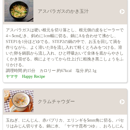
アスパラガスのかき玉汁
アスパラガスは硬い根元を切り落とし、根元側の皮をピーラーで
4～
5
cmむき、斜めに1cm幅に切る。鍋にAを合わせて沸かし、
STEP1を1分ほどゆでる。STEP2の鍋の中で、お玉を回して渦を
作りながら、よく溶いたBを流し入れて軽くとろみをつける。溶
いた卵を鍋肌から流し入れ、ひと呼吸おいて全体を底からやさし
くかき混ぜる。椀によそってから仕上げに粗挽き黒こしょうをふ
りかける。
調理時間:約15分 カロリー:約67kcal 塩分:約2.1g
ヤマサ Happy Recipe
クラムチャウダー
玉ねぎ、にんじん、赤パプリカ、エリンギを
5
mm角に切る。パセ
リはみじん切りする。鍋に水、「ヤマサ昆布つゆ」、おろしにん