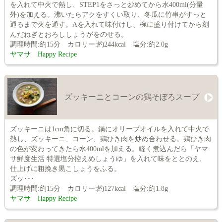
を入れて中火で熱し、STEP1をさっと炒めてから水400ml(分量
外)を加える。沸いたらアクをすくい取り、冬瓜に竹串がすっと
通るまで火を通す。Aを入れて味付けし、椀に盛り付けてから刻
んだねぎとおろししょうがをのせる。
調理時間:約15分 カロリー:約244kcal 塩分:約2.0g
ヤマサ Happy Recipe
ズッキーニとコーンの鶏そぼろスープ
ズッキーニは1cm角に切る。鍋にオリーブオイルを入れて中火で
熱し、ズッキーニ、コーン、鶏ひき肉を炒め合わせる。鶏ひき肉
の色が変わってきたら水400mlを加える。軽く煮込んだら「ヤマ
サ鮮度生活 特選塩分控えめしょうゆ」を入れて味をととのえ、
仕上げに粗挽き黒こしょうをふる。
ズッ･･･
調理時間:約15分 カロリー:約127kcal 塩分:約1.8g
ヤマサ Happy Recipe