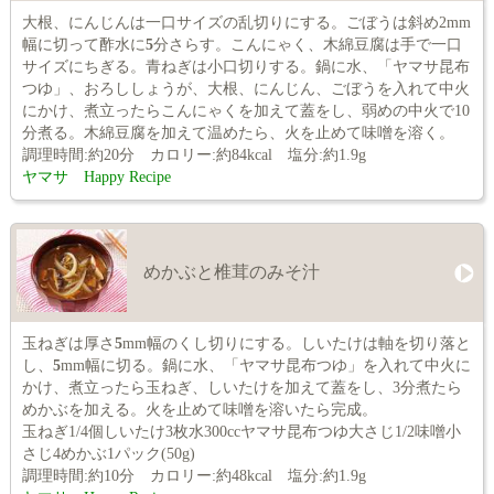
大根、にんじんは一口サイズの乱切りにする。ごぼうは斜め2mm
幅に切って酢水に
5
分さらす。こんにゃく、木綿豆腐は手で一口
サイズにちぎる。青ねぎは小口切りする。鍋に水、「ヤマサ昆布
つゆ」、おろししょうが、大根、にんじん、ごぼうを入れて中火
にかけ、煮立ったらこんにゃくを加えて蓋をし、弱めの中火で10
分煮る。木綿豆腐を加えて温めたら、火を止めて味噌を溶く。
調理時間:約20分 カロリー:約84kcal 塩分:約1.9g
ヤマサ Happy Recipe
めかぶと椎茸のみそ汁
玉ねぎは厚さ
5
mm幅のくし切りにする。しいたけは軸を切り落と
し、
5
mm幅に切る。鍋に水、「ヤマサ昆布つゆ」を入れて中火に
かけ、煮立ったら玉ねぎ、しいたけを加えて蓋をし、3分煮たら
めかぶを加える。火を止めて味噌を溶いたら完成。
玉ねぎ1/4個しいたけ3枚水300ccヤマサ昆布つゆ大さじ1/2味噌小
さじ4めかぶ1パック(50g)
調理時間:約10分 カロリー:約48kcal 塩分:約1.9g