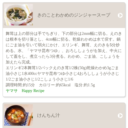
きのことわかめのジンジャースープ
舞茸は上の部分は手でちぎり、下の部分は2mm幅に切る。えのき
は根本を切り落とし、4cm幅に切る。乾燥わかめは水で戻す。鍋
にごま油を引いて弱火にかけ、エリンギ、舞茸、えのきを
5
分炒
める。水、「ヤマサ昆布つゆ」、おろししょうがを加え、中火に
して蓋をし、煮立ったら3分煮る。わかめ、ごま油、こしょうを
加えたら完成。
エリンギ2本舞茸1/2パックえのき茸1/2株(50g)乾燥わかめ3gごま
油小さじ1水400ccヤマサ昆布つゆ小さじ4おろししょうが小さじ
1/2ごま油小さじ1/2こしょう小さじ1/6
調理時間:約15分 カロリー:約65kcal 塩分:約1.5g
ヤマサ Happy Recipe
けんちん汁