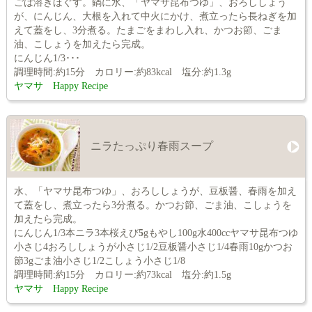
ごは溶きほぐす。鍋に水、「ヤマサ昆布つゆ」、おろししょう
が、にんじん、大根を入れて中火にかけ、煮立ったら長ねぎを加
えて蓋をし、3分煮る。たまごをまわし入れ、かつお節、ごま
油、こしょうを加えたら完成。
にんじん1/3･･･
調理時間:約15分 カロリー:約83kcal 塩分:約1.3g
ヤマサ Happy Recipe
ニラたっぷり春雨スープ
水、「ヤマサ昆布つゆ」、おろししょうが、豆板醤、春雨を加え
て蓋をし、煮立ったら3分煮る。かつお節、ごま油、こしょうを
加えたら完成。
にんじん1/3本ニラ3本桜えび
5
gもやし100g水400ccヤマサ昆布つゆ
小さじ4おろししょうが小さじ1/2豆板醤小さじ1/4春雨10gかつお
節3gごま油小さじ1/2こしょう小さじ1/8
調理時間:約15分 カロリー:約73kcal 塩分:約1.5g
ヤマサ Happy Recipe