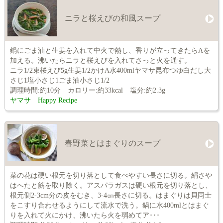
ニラと桜えびの和風スープ
鍋にごま油と生姜を入れて中火で熱し、香りが立ってきたらAを
加える。沸いたらニラと桜えびを入れてさっと火を通す。
ニラ1/2束桜えび
5
g生姜1/2かけA水400mlヤマサ昆布つゆ白だし大
さじ1塩小さじ1ごま油小さじ1/2
調理時間:約10分 カロリー:約33kcal 塩分:約2.3g
ヤマサ Happy Recipe
春野菜とはまぐりのスープ
菜の花は硬い根元を切り落として食べやすい長さに切る。絹さや
はへたと筋を取り除く。アスパラガスは硬い根元を切り落とし、
根元側2-3cm分の皮をむき、3-4㎝長さに切る。はまぐりは貝同士
をこすり合わせるようにして流水で洗う。鍋に水400mlとはまぐ
りを入れて火にかけ、沸いたら火を弱めてア･･･