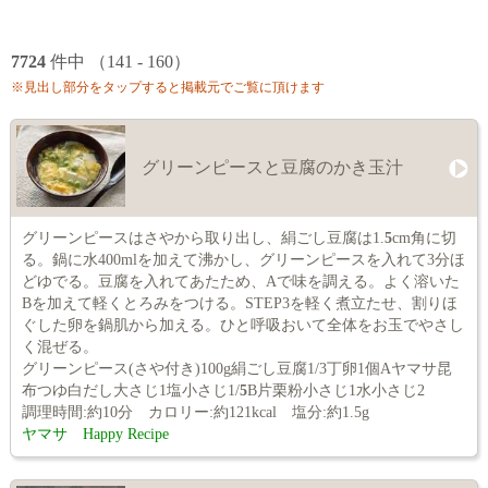
7724
件中 （141 - 160）
※見出し部分をタップすると掲載元でご覧に頂けます
グリーンピースと豆腐のかき玉汁
グリーンピースはさやから取り出し、絹ごし豆腐は1.
5
cm角に切
る。鍋に水400mlを加えて沸かし、グリーンピースを入れて3分ほ
どゆでる。豆腐を入れてあたため、Aで味を調える。よく溶いた
Bを加えて軽くとろみをつける。STEP3を軽く煮立たせ、割りほ
ぐした卵を鍋肌から加える。ひと呼吸おいて全体をお玉でやさし
く混ぜる。
グリーンピース(さや付き)100g絹ごし豆腐1/3丁卵1個Aヤマサ昆
布つゆ白だし大さじ1塩小さじ1/
5
B片栗粉小さじ1水小さじ2
調理時間:約10分 カロリー:約121kcal 塩分:約1.5g
ヤマサ Happy Recipe