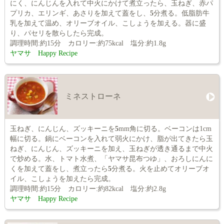
にく、にんじんを入れて中火にかけて煮立ったら、玉ねぎ、赤パ
プリカ、エリンギ、あさりを加えて蓋をし、
5
分煮る。低脂肪牛
乳を加えて温め、オリーブオイル、こしょうを加える。器に盛
り、パセリを散らしたら完成。
調理時間:約15分 カロリー:約75kcal 塩分:約1.8g
ヤマサ Happy Recipe
ミネストローネ
玉ねぎ、にんじん、ズッキーニを
5
mm角に切る。ベーコンは1cm
幅に切る。鍋にベーコンを入れて弱火にかけ、脂が出てきたら玉
ねぎ、にんじん、ズッキーニを加え、玉ねぎが透き通るまで中火
で炒める。水、トマト水煮、「ヤマサ昆布つゆ」、おろしにんに
くを加えて蓋をし、煮立ったら
5
分煮る。火を止めてオリーブオ
イル、こしょうを加えたら完成。
調理時間:約15分 カロリー:約82kcal 塩分:約2.8g
ヤマサ Happy Recipe