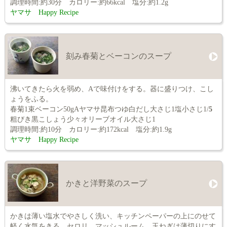
調理時間:約30分 カロリー:約66kcal 塩分:約1.2g
ヤマサ Happy Recipe
刻み春菊とベーコンのスープ
沸いてきたら火を弱め、Aで味付けをする。器に盛りつけ、こし
ょうをふる。
春菊1束ベーコン50gAヤマサ昆布つゆ白だし大さじ1塩小さじ1/
5
粗びき黒こしょう少々オリーブオイル大さじ1
調理時間:約10分 カロリー:約172kcal 塩分:約1.9g
ヤマサ Happy Recipe
かきと洋野菜のスープ
かきは薄い塩水でやさしく洗い、キッチンペーパーの上にのせて
軽く水気をきる。セロリ、マッシュルーム、玉ねぎは薄切りにす