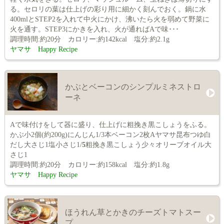
る。セロリの葉は仕上げの彩り用に細かく刻んでおく。鍋に水
400mlとSTEP2を入れて中火にかけ、沸いたら火を弱めて野菜に
火を通す。STEP3にかきを入れ、火が通ればAで味･･･
調理時間:約20分 カロリー:約142kcal 塩分:約2.1g
ヤマサ Happy Recipe
かぶとベーコンのシンプルミネストロ
ーネ
Aで味付けをして器に盛り、仕上げに粗挽き黒こしょうをふる。
かぶ小2個(約200g)にんじん1/3本ベーコン2枚Aヤマサ昆布つゆ白
だし大さじ1塩小さじ1/
5
粗挽き黒こしょう少々オリーブオイル大
さじ1
調理時間:約20分 カロリー:約158kcal 塩分:約1.8g
ヤマサ Happy Recipe
ほうれん草とかきのチーズトマトスー
プ