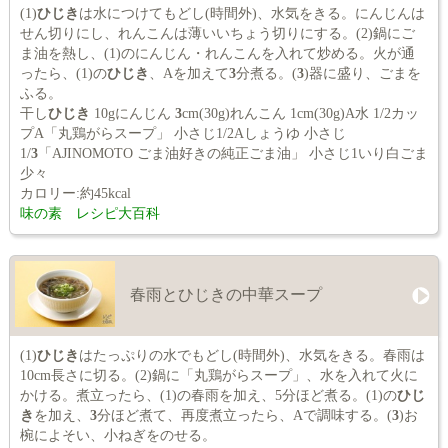
(1)
ひじき
は水につけてもどし(時間外)、水気をきる。にんじんは
せん切りにし、れんこんは薄いいちょう切りにする。(2)鍋にご
ま油を熱し、(1)のにんじん・れんこんを入れて炒める。火が通
ったら、(1)の
ひじき
、Aを加えて
3
分煮る。(
3
)器に盛り、ごまを
ふる。
干し
ひじき
10gにんじん
3
cm(30g)れんこん 1cm(30g)A水 1/2カッ
プA「丸鶏がらスープ」 小さじ1/2Aしょうゆ 小さじ
1/
3
「AJINOMOTO ごま油好きの純正ごま油」 小さじ1いり白ごま
少々
カロリー:約45kcal
味の素 レシピ大百科
春雨とひじきの中華スープ
(1)
ひじき
はたっぷりの水でもどし(時間外)、水気をきる。春雨は
10cm長さに切る。(2)鍋に「丸鶏がらスープ」、水を入れて火に
かける。煮立ったら、(1)の春雨を加え、5分ほど煮る。(1)の
ひじ
き
を加え、
3
分ほど煮て、再度煮立ったら、Aで調味する。(
3
)お
椀によそい、小ねぎをのせる。