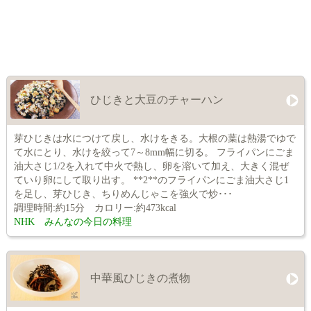
ひじきと大豆のチャーハン
芽ひじきは水につけて戻し、水けをきる。大根の葉は熱湯でゆで
て水にとり、水けを絞って7～8mm幅に切る。 フライパンにごま
油大さじ1/2を入れて中火で熱し、卵を溶いて加え、大きく混ぜ
ていり卵にして取り出す。 **2**のフライパンにごま油大さじ1
を足し、芽ひじき、ちりめんじゃこを強火で炒･･･
調理時間:約15分 カロリー:約473kcal
NHK みんなの今日の料理
中華風ひじきの煮物