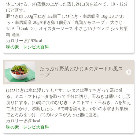
体につける。(4)蒸気の上がった蒸し器に(
3
)を並べて、10～12分
ほど蒸す。
豚ひき肉 300g玉ねぎ 1/2個干し
ひじき
・南房総産 10gほんだわ
ら・南房総産 20gA溶き卵 1個分A「丸鶏がらスープ」 大さじ
1/2A「Cook Do」オイスターソース 小さじ1Aナツメグ 少々片栗
粉 適量
カロリー:約192kcal
味の素 レシピ大百科
たっぷり野菜とひじきのヌードル風ス
ープ
(1)
ひじき
は水に浸してもどす。レタスは手でちぎって器に盛
る。ミニトマトはヘタを取って半分に切り、玉ねぎは薄いくし形
切りにする。(2)鍋に(1)の
ひじき
・ミニトマト・玉ねぎ、Aを加え
て火にかけ、沸騰したら、Bで味を調える。(
3
)Cの水溶き片栗粉
でとろみをつけ、(1)のレタスが入った器に盛る。
カロリー:約61kcal
味の素 レシピ大百科