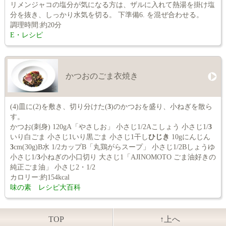
リメンジャコの塩分が気になる方は、ザルに入れて熱湯を掛け塩
分を抜き、しっかり水気を切る。 下準備6. を混ぜ合わせる。
調理時間:約20分
E・レシピ
かつおのごま衣焼き
(4)皿に(2)を敷き、切り分けた(
3
)のかつおを盛り、小ねぎを散ら
す。
かつお(刺身) 120gA「やさしお」 小さじ1/2Aこしょう 小さじ1/
3
いり白ごま 小さじ1いり黒ごま 小さじ1干し
ひじき
10gにんじん
3
cm(30g)B水 1/2カップB「丸鶏がらスープ」 小さじ1/2Bしょうゆ
小さじ1/
3
小ねぎの小口切り 大さじ1「AJINOMOTO ごま油好きの
純正ごま油」 小さじ2・1/2
カロリー:約154kcal
味の素 レシピ大百科
TOP
↑上へ