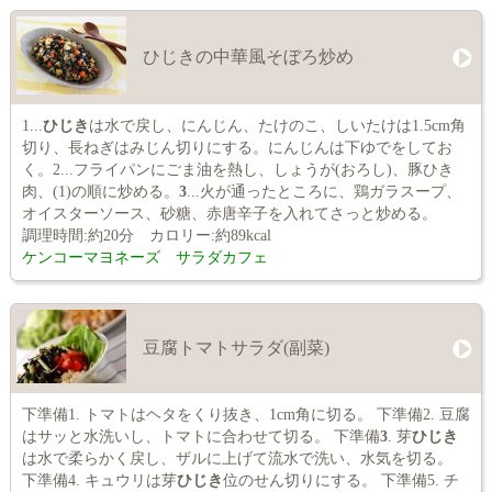
ひじきの中華風そぼろ炒め
1...
ひじき
は水で戻し、にんじん、たけのこ、しいたけは1.5cm角
切り、長ねぎはみじん切りにする。にんじんは下ゆでをしてお
く。2...フライパンにごま油を熱し、しょうが(おろし)、豚ひき
肉、(1)の順に炒める。
3
...火が通ったところに、鶏ガラスープ、
オイスターソース、砂糖、赤唐辛子を入れてさっと炒める。
調理時間:約20分 カロリー:約89kcal
ケンコーマヨネーズ サラダカフェ
豆腐トマトサラダ(副菜)
下準備1. トマトはヘタをくり抜き、1cm角に切る。 下準備2. 豆腐
はサッと水洗いし、トマトに合わせて切る。 下準備
3
. 芽
ひじき
は水で柔らかく戻し、ザルに上げて流水で洗い、水気を切る。
下準備4. キュウリは芽
ひじき
位のせん切りにする。 下準備5. チ