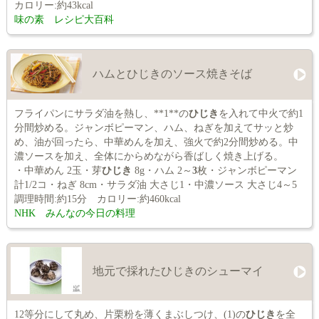
カロリー:約43kcal
味の素 レシピ大百科
ハムとひじきのソース焼きそば
フライパンにサラダ油を熱し、**1**の
ひじき
を入れて中火で約1
分間炒める。ジャンボピーマン、ハム、ねぎを加えてサッと炒
め、油が回ったら、中華めんを加え、強火で約2分間炒める。中
濃ソースを加え、全体にからめながら香ばしく焼き上げる。
・中華めん 2玉・芽
ひじき
8g・ハム 2～
3
枚・ジャンボピーマン
計1/2コ・ねぎ 8cm・サラダ油 大さじ1・中濃ソース 大さじ4～5
調理時間:約15分 カロリー:約460kcal
NHK みんなの今日の料理
地元で採れたひじきのシューマイ
12等分にして丸め、片栗粉を薄くまぶしつけ、(1)の
ひじき
を全