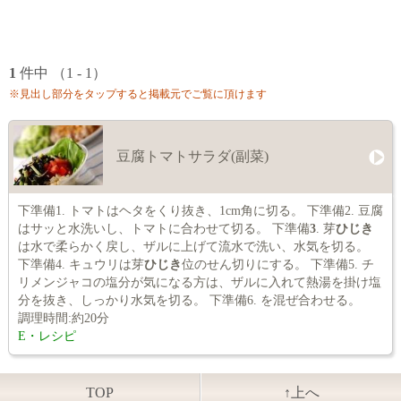
1
件中 （1 - 1）
※見出し部分をタップすると掲載元でご覧に頂けます
豆腐トマトサラダ(副菜)
下準備1. トマトはヘタをくり抜き、1cm角に切る。 下準備2. 豆腐
はサッと水洗いし、トマトに合わせて切る。 下準備
3
. 芽
ひじき
は水で柔らかく戻し、ザルに上げて流水で洗い、水気を切る。
下準備4. キュウリは芽
ひじき
位のせん切りにする。 下準備5. チ
リメンジャコの塩分が気になる方は、ザルに入れて熱湯を掛け塩
分を抜き、しっかり水気を切る。 下準備6. を混ぜ合わせる。
調理時間:約20分
E・レシピ
TOP
↑上へ