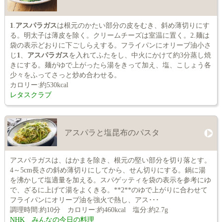
1
.
アスパラガス
は根元のかたい部分の皮をむき、斜め薄切りにす
る。明太子は薄皮を除く。クリームチーズは室温に置く。2.麺は
袋の表示どおりに下ごしらえする。フライパンにオリーブ油小さ
じ
1
、
アスパラガス
を入れてふたをし、中火にかけて約3分蒸し焼
きにする。麺がゆで上がったら湯をきって加え、塩、こしょう各
少々をふってさっと炒め合わせる。
カロリー:約530kcal
レタスクラブ
アスパラと塩昆布のパスタ
アスパラガスは、はかまを除き、根元の堅い部分を切り落とす。
4～5cm長さの斜め薄切りにしてから、せん切りにする。鍋に湯
を沸かして塩適量を加える。スパゲッティを袋の表示を参考にゆ
で、ざるに上げて湯をよくきる。**2**のゆで上がりに合わせて
フライパンにオリーブ油を強火で熱し、アス･･･
調理時間:約10分 カロリー:約460kcal 塩分:約2.7g
NHK みんなの今日の料理