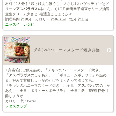
材料 [ 2人分 ]「焼さけあらほぐし」大さじ4スパゲッティ140gグ
リーン
アスパラガス
4本にんにく
1
/2片赤唐辛子適宜オリーブ油適
宜生クリーム大さじ5塩適宜こしょう少々
調理時間:約10分 カロリー:約461kcal 塩分:約2.1g
ニッスイ レシピ
チキンのハニーマスタード焼き弁当
1
.弁当箱にご飯を詰め、「チキンのハニーマスタード焼き」、
「
アスパラガス
のしそあえ」、「ボリュームポテサラ」を詰め
る。好みで甘酢しょうがの汁けをよくきって添えても。
「チキンのハニーマスタード焼き」…全量「
アスパラガス
のしそ
あえ」…全量「ボリュームポテサラ」…全量ご飯…茶碗
1
杯分甘
酢しょうが
カロリー:約735kcal
レタスクラブ