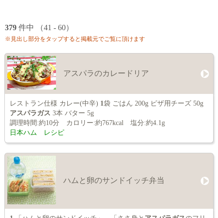
379
件中 （41 - 60）
※見出し部分をタップすると掲載元でご覧に頂けます
アスパラのカレードリア
レストラン仕様 カレー(中辛)
1
袋 ごはん 200g ピザ用チーズ 50g
アスパラガス
3本 バター 5g
調理時間:約10分 カロリー:約767kcal 塩分:約4.1g
日本ハム レシピ
ハムと卵のサンドイッチ弁当