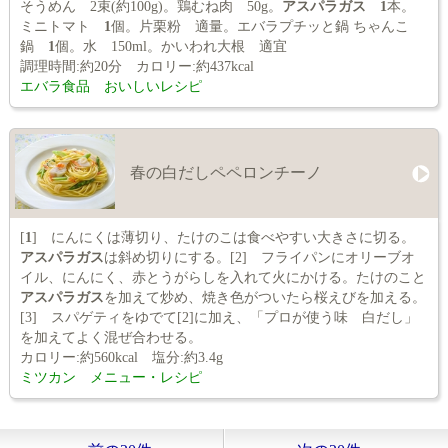
そうめん 2束(約100g)。鶏むね肉 50g。
アスパラガス
1
本。
ミニトマト
1
個。片栗粉 適量。エバラプチッと鍋 ちゃんこ
鍋
1
個。水 150ml。かいわれ大根 適宜
調理時間:約20分 カロリー:約437kcal
エバラ食品 おいしいレシピ
春の白だしペペロンチーノ
[
1
] にんにくは薄切り、たけのこは食べやすい大きさに切る。
アスパラガス
は斜め切りにする。[2] フライパンにオリーブオ
イル、にんにく、赤とうがらしを入れて火にかける。たけのこと
アスパラガス
を加えて炒め、焼き色がついたら桜えびを加える。
[3] スパゲティをゆでて[2]に加え、「プロが使う味 白だし」
を加えてよく混ぜ合わせる。
カロリー:約560kcal 塩分:約3.4g
ミツカン メニュー・レシピ