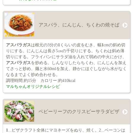
アスパラ、にんじん、ちくわの焼そば
アスパラガス
は根元の3分の
1
くらいの皮をむき、幅
1
cmの斜め切
りにする。にんじんは長さ5㎝の千切りにする。ちくわは斜め薄
切りにする。フライパンにサラダ油を入れて弱めの中火にかけ、
アスパラガス
を炒める。しんなりしたらちくわ、にんじんを加え
てさっと炒め、麺と水60mlを加え、静かにほぐしながら水がなく
なるまでよく炒め合わせる。
調理時間:約15分 カロリー:約410kcal
マルちゃんオリジナルレシピ
ベビーリーフのクリスピーサラダピザ
1
...ピザクラフト全体にマヨネーズをぬり、焼く。2...ベーコンは