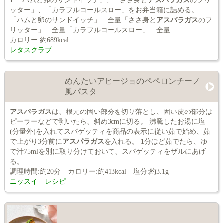
1
.「ハムと卵のサンドイッチ」、「ささ身と
アスパラガス
のフリ
ッター」、「カラフルコールスロー」をお弁当箱に詰める。
「ハムと卵のサンドイッチ」…全量「ささ身と
アスパラガス
のフ
リッター」…全量「カラフルコールスロー」…全量
カロリー:約689kcal
レタスクラブ
めんたいアヒージョのペペロンチーノ
風パスタ
アスパラガス
は、根元の固い部分を切り落とし、固い皮の部分は
ピーラーなどで剥いたら、斜め3cmに切る。 沸騰したお湯に塩
(分量外)を入れてスパゲッティを商品の表示に従い茹で始め、茹
で上がり3分前に
アスパラガス
を入れる。
1
分ほど茹でたら、ゆ
で汁75mlを別に取り分けておいて、スパゲッティをザルにあげ
る。
調理時間:約20分 カロリー:約413kcal 塩分:約3.1g
ニッスイ レシピ