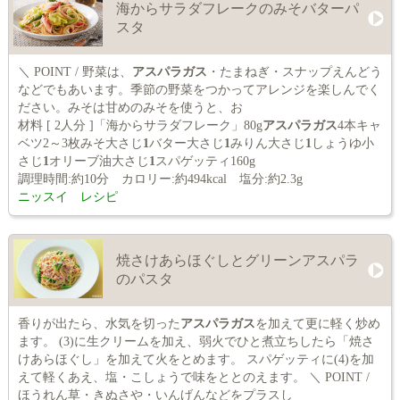
海からサラダフレークのみそバターパ
スタ
＼ POINT / 野菜は、
アスパラガス
・たまねぎ・スナップえんどう
などでもあいます。季節の野菜をつかってアレンジを楽しんでく
ださい。みそは甘めのみそを使うと、お
材料 [ 2人分 ]「海からサラダフレーク」80g
アスパラガス
4本キャ
ベツ2～3枚みそ大さじ
1
バター大さじ
1
みりん大さじ
1
しょうゆ小
さじ
1
オリーブ油大さじ
1
スパゲッティ160g
調理時間:約10分 カロリー:約494kcal 塩分:約2.3g
ニッスイ レシピ
焼さけあらほぐしとグリーンアスパラ
のパスタ
香りが出たら、水気を切った
アスパラガス
を加えて更に軽く炒め
ます。 (3)に生クリームを加え、弱火でひと煮立ちしたら「焼さ
けあらほぐし」を加えて火をとめます。 スパゲッティに(4)を加
えて軽くあえ、塩・こしょうで味をととのえます。 ＼ POINT /
ほうれん草・きぬさや・いんげんなどをプラスし