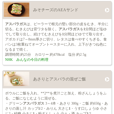
みそチーズのAEAサンド
アスパラガス
は、ピーラーで根元の堅い部分の皮をむき、半分に
切る。むきえびは背ワタを除く。
アスパラガス
を
1
分間ほど塩ゆ
でして取り出し、続けてむきえびを
1
分間ほどゆでて取り出す。
アボカドは7～8mm厚さに切り、レタスは食べやすくちぎる。食
パンは3枚重ねてオーブントースターに入れ、上下がきつね色に
なるまで焼く。
調理時間:約25分 カロリー:約470kcal 塩分:約2.5g
NHK みんなの今日の料理
あさりとアスパラの混ぜご飯
ボウルにご飯を入れ、**2**を煮汁ごと加え、粉ざんしょうをふ
る。ご飯になじむように混ぜる。
・グリーン
アスパラガス
3～4本・あさり 300g・ご飯 約650g・あ
さりの蒸し汁 カップ
1
/2・みりん 大さじ
1
・うす口しょうゆ 小さ
じ2・砂糖 小さじ
1
・粉ざんしょう 少々・酒 カップ
1
/2