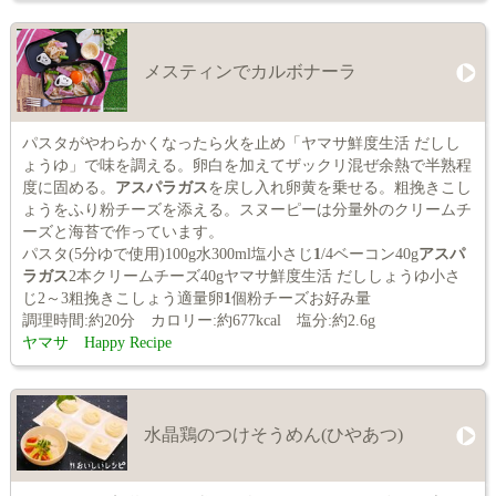
メスティンでカルボナーラ
パスタがやわらかくなったら火を止め「ヤマサ鮮度生活 だしし
ょうゆ」で味を調える。卵白を加えてザックリ混ぜ余熱で半熟程
度に固める。
アスパラガス
を戻し入れ卵黄を乗せる。粗挽きこし
ょうをふり粉チーズを添える。スヌーピーは分量外のクリームチ
ーズと海苔で作っています。
パスタ(5分ゆで使用)100g水300ml塩小さじ
1
/4ベーコン40g
アスパ
ラガス
2本クリームチーズ40gヤマサ鮮度生活 だししょうゆ小さ
じ2～3粗挽きこしょう適量卵
1
個粉チーズお好み量
調理時間:約20分 カロリー:約677kcal 塩分:約2.6g
ヤマサ Happy Recipe
水晶鶏のつけそうめん(ひやあつ)