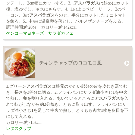
ソテーし、2cm幅にカットする。3...
アスパラガス
は斜めにカット
後、塩ゆでし、冷水にさらす。4...
1
の上にベビーリーフ、2のベ
ーコン、3の
アスパラガス
をのせ、半分にカットしたミニトマト
を飾る。5...中央に温泉卵を落とし、パルメザンチーズをふる。
調理時間:約20分 カロリー:約142kcal
ケンコーマヨネーズ サラダカフェ
チキンチャップのロコモコ風
1
.グリーン
アスパラガス
は根元のかたい部分の皮を皮むき器でむ
き、長さを3等分に切る。2.フライパンにサラダ油小さじ
1
を中火
で熱し、卵を割り入れる。あいているところに
アスパラガス
を入
れて転がしながら約2分焼き、ともに取り出す。フライパンにサ
ラダ油小さじ
1
を足して中火で熱し、とりもも肉大
1
枚を皮目を下
にして入れる。
カロリー:約713kcal
レタスクラブ