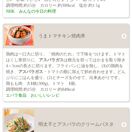
調理時間:約15分 カロリー:約300kcal 塩分:約1.1g
NHK みんなの今日の料理
うまトマチキン焼肉丼
鶏肉は一口大に切り、「焼肉のたれ」で下味をつけます。トマト
はくし形切りに、
アスパラガス
は根元を切ってはかまを取り除き
4～5cmの長さに切ります。フライパンに油を熱し、(
1
)の鶏肉を
焼き、
アスパラガス
・トマトの順に加えて炒め合わせます。どん
ぶりにごはんを盛り、(2)とチーズをのせて、出来あがりです。
鶏もも肉 大
1
枚(300g)。トマト
1
個。
調理時間:約15分 カロリー:約848kcal
エバラ食品 おいしいレシピ
明太子とアスパラのクリームパスタ