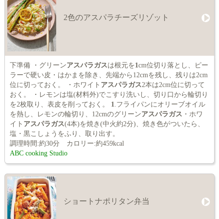
2色のアスパラチーズリゾット
下準備 ・グリーン
アスパラガス
は根元を
1
cm位切り落とし、ピー
ラーで硬い皮・はかまを除き、先端から12cmを残し、残りは2cm
位に切っておく。 ・ホワイト
アスパラガス
2本は2cm位に切って
おく。 ・レモンは塩(材料外)でこすり洗いし、切り口から輪切り
を2枚取り、表皮を削っておく。
1
.フライパンにオリーブオイル
を熱し、レモンの輪切り、12cmのグリーン
アスパラガス
・ホワ
イト
アスパラガス
(4本)を焼き(中火約2分)、焼き色がついたら、
塩・黒こしょうをふり、取り出す。
調理時間:約30分 カロリー:約459kcal
ABC cooking Studio
ショートナポリタン弁当