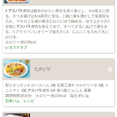
1
.
アスパラガス
は根元のかたい部分を切り落とし、3cm長さに切
る。さつま揚げは
1
cm四方に切る。2.鍋に湯を沸かして塩適宜を
入れ、マカロニを袋の表示どおりにゆで始める。ゆで上がりの3
分前に
アスパラガス
を加えてゆで、すべてざるにあけて湯をき
る。3.フライパンにオリーブ油大さじ
1
、にんにくを入れて火に
かける。
カロリー:約539kcal
レタスクラブ
七夕ピザ
彩りキッチン® ロースハム 2枚 石窯工房® マルゲリータ
1
枚 ミ
ニトマト 2個
アスパラガス
1
本 卵 2個 にんじん 適量
調理時間:約10分 カロリー:約226kcal 塩分:約1.2g
日本ハム レシピ