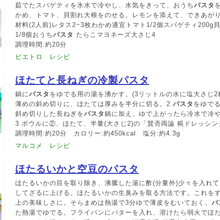
茹でたスパゲティを氷水で冷やし、水気をきって、おうち
パスタ
かめ、トマト、貝割れ大根をのせる。レモンを添えて、できあが
材料(2人前)レタス2~3枚わかめ適宜トマト1/2個スパゲティ200
1/8個おうち
パスタ
たらこマヨネーズ大さじ4
調理時間:約20分
ピエトロ レシピ
ほたてと長ねぎの冷製パスタ
鍋に
パスタ
をゆでる用の湯を沸かす。(3リットルの水に塩大さじ2杯(
薄めの斜め切りに、ほたては厚みを半分に切る。2
パスタ
をゆでる
斜め切りした長ねぎを
パスタ
鍋に加え、ゆで上がったら冷水で冷
3 ボウルに②、ほたて、半量(大さじ2)の「賛否両論 糀ドレッシ
調理時間:約20分 カロリー:約450kcal 塩分:約4.3g
マルコメ レシピ
ほたるいかと空豆のパスタ
ほたるいかの目を取り除き、沸騰した湯に酢(分量外)少々を入れて
してざるに上げる。ほたるいかの生臭みを取る方法です。これを
上の美味しさに。そらまめは熱湯で3分ゆで薄皮をむいておく。
パ
た熱湯でゆでる。フライパンにバターを入れ、溶けたら弱火でほ