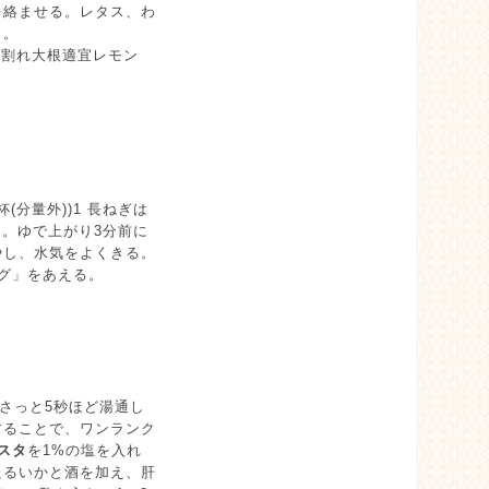
を絡ませる。レタス、わ
り。
g貝割れ大根適宜レモン
分量外))1 長ねぎは
。ゆで上がり3分前に
やし、水気をよくきる。
ング」をあえる。
さっと5秒ほど湯通し
することで、ワンランク
スタ
を1%の塩を入れ
たるいかと酒を加え、肝