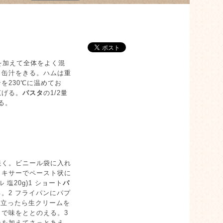
を加えて全体をよく混
、缶汁をきる。ハムは重
を230℃に温めてお
広げる。
パスタ
の1/2量
る。
焼く。ビニール袋に入れ
ミキサーでペースト状に
塩20g)1 ショート
パ
。2 フライパンにパプ
煮立ったら生クリームを
で味をととのえる。3
ンを加えてさっとあえ