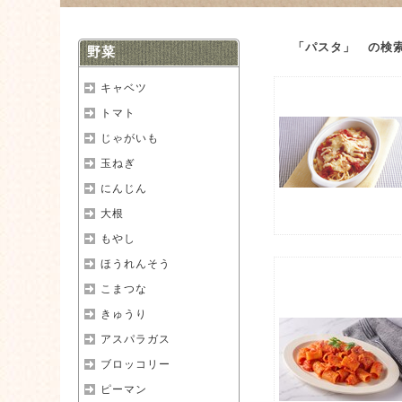
「パスタ」 の検
野菜
キャベツ
トマト
じゃがいも
玉ねぎ
にんじん
大根
もやし
ほうれんそう
こまつな
きゅうり
アスパラガス
ブロッコリー
ピーマン