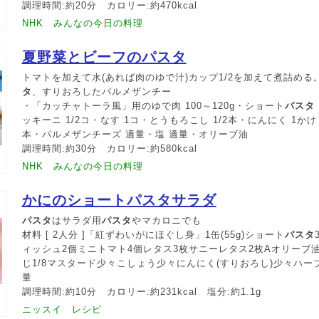
調理時間:約20分 カロリー:約470kcal
NHK みんなの今日の料理
夏野菜とビーフのパスタ
トマトを加えて水(あれば肉のゆで汁)カップ1/2を加えて煮詰める
タ
、すりおろしたパルメザンチー
・「カッチャトーラ風」用のゆで肉 100～120g・ショート
パスタ
ッキーニ 1/2コ・なす 1コ・とうもろこし 1/2本・にんにく 1かけ
本・パルメザンチーズ 適量・塩 適量・オリーブ油
調理時間:約30分 カロリー:約580kcal
NHK みんなの今日の料理
かにのショートパスタサラダ
パスタ
はサラダ用
パスタ
やマカロニでも
材料 [ 2人分 ]「紅ずわいがにほぐし身」1缶(55g)ショート
パスタ
ィッシュ2個ミニトマト4個レタス3枚サニーレタス2枚Aオリーブ油
じ1/8マスタード少々こしょう少々にんにく(すりおろし)少々ハ
量
調理時間:約10分 カロリー:約231kcal 塩分:約1.1g
ニッスイ レシピ