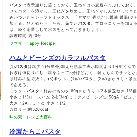
パスタ
は表示通りに茹でておく。玉ねぎは小麦粉をまぶしておく
けてバターを溶かし、玉ねぎを炒める。玉ねぎがしんなりしてき
みがついたらシーフドミックス、「ヤマサ 香味だし醤油 醤湯(ジャ
加える。ひと煮たちしたら、茹でた
パスタ
、ブロッコリーを加え
は、軽く湯通しして水気をとっておきましょう。
調理時間:約20分
ヤマサ Happy Recipe
ハムとビーンズのカラフルパスタ
(1)
パスタ
は塩少々(分量外)加えた熱湯で表示時間より1分短くゆで
ねぎは薄切りにし、塩をふって5分ほどおく。軽くもんでサッと水
は好みの型で抜く。(3)ボウルに(1)の
パスタ
、(2)のきゅうり・紫
であえる。
ミックス
パスタ
・好みのものを 80gきゅうり 1/2本紫玉ねぎ 1/
小さじ1/3ロースハム 2枚(34g)ミックスビーンズ缶 50gA「ピ
大さじ2Aしょうゆ 小さじ1/2
カロリー:約320kcal
味の素 レシピ大百科
冷製たらこパスタ