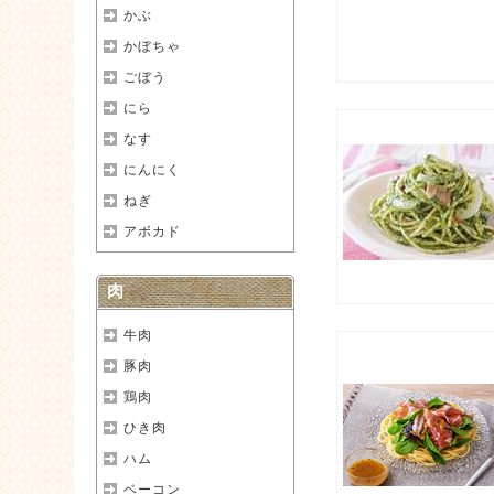
かぶ
かぼちゃ
ごぼう
にら
なす
にんにく
ねぎ
アボカド
肉
牛肉
豚肉
鶏肉
ひき肉
ハム
ベーコン