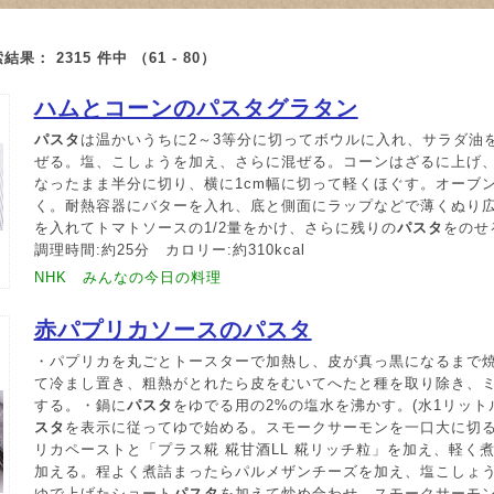
索結果：
2315
件中 （61 - 80）
ハムとコーンのパスタグラタン
パスタ
は温かいうちに2～3等分に切ってボウルに入れ、サラダ油
ぜる。塩、こしょうを加え、さらに混ぜる。コーンはざるに上げ
なったまま半分に切り、横に1cm幅に切って軽くほぐす。オーブン
く。耐熱容器にバターを入れ、底と側面にラップなどで薄くぬり
を入れてトマトソースの1/2量をかけ、さらに残りの
パスタ
をのせ
調理時間:約25分 カロリー:約310kcal
NHK みんなの今日の料理
赤パプリカソースのパスタ
・パプリカを丸ごとトースターで加熱し、皮が真っ黒になるまで
て冷まし置き、粗熱がとれたら皮をむいてへたと種を取り除き、
する。・鍋に
パスタ
をゆでる用の2%の塩水を沸かす。(水1リットル 
スタ
を表示に従ってゆで始める。スモークサーモンを一口大に切る
リカペーストと「プラス糀 糀甘酒LL 糀リッチ粒」を加え、軽く
加える。程よく煮詰まったらパルメザンチーズを加え、塩こしょう
ゆで上げたショート
パスタ
を加えて炒め合わせ、スモークサーモ