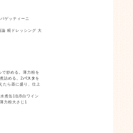
、スパゲッティーニ
否両論 糀ドレッシング 大
ルで炒める。薄力粉を
煮詰める。2
パスタ
を
調えたら器に盛り、仕上
鯖水煮缶1缶B白ワイン
分薄力粉大さじ1