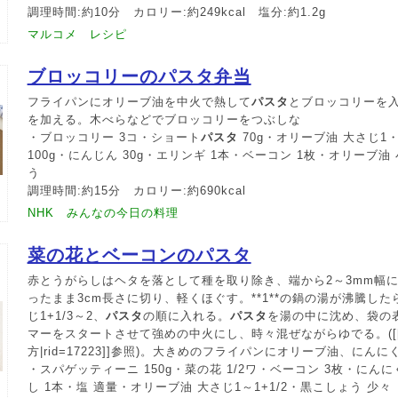
調理時間:約10分 カロリー:約249kcal 塩分:約1.2g
マルコメ レシピ
ブロッコリーのパスタ弁当
フライパンにオリーブ油を中火で熱して
パスタ
とブロッコリーを
を加える。木べらなどでブロッコリーをつぶしな
・ブロッコリー 3コ・ショート
パスタ
70g・オリーブ油 大さじ1・
100g・にんじん 30g・エリンギ 1本・ベーコン 1枚・オリーブ油
う
調理時間:約15分 カロリー:約690kcal
NHK みんなの今日の料理
菜の花とベーコンのパスタ
赤とうがらしはヘタを落として種を取り除き、端から2～3mm幅
ったまま3cm長さに切り、軽くほぐす。**1**の鍋の湯が沸騰し
じ1+1/3～2、
パスタ
の順に入れる。
パスタ
を湯の中に沈め、袋の
マーをスタートさせて強めの中火にし、時々混ぜながらゆでる。([
方|rid=17223]]参照)。大きめのフライパンにオリーブ油、にんに
・スパゲッティーニ 150g・菜の花 1/2ワ・ベーコン 3枚・にん
し 1本・塩 適量・オリーブ油 大さじ1～1+1/2・黒こしょう 少々