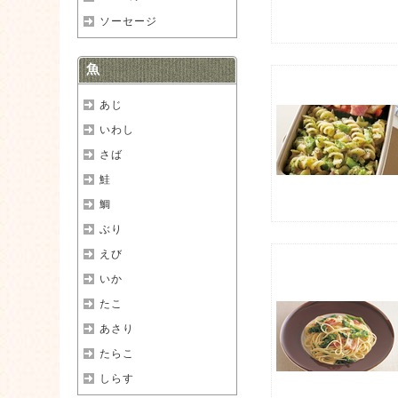
ソーセージ
魚
あじ
いわし
さば
鮭
鯛
ぶり
えび
いか
たこ
あさり
たらこ
しらす