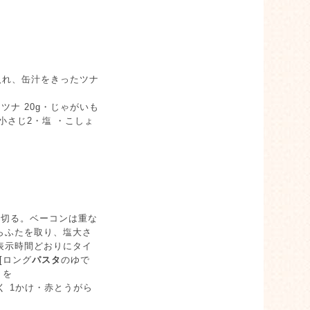
入れ、缶汁をきったツナ
ツナ 20g・じゃがいも
 小さじ2・塩 ・こしょ
に切る。ベーコンは重な
たらふたを取り、塩大さ
表示時間どおりにタイ
[ロング
パスタ
のゆで
くを
にく 1かけ・赤とうがら