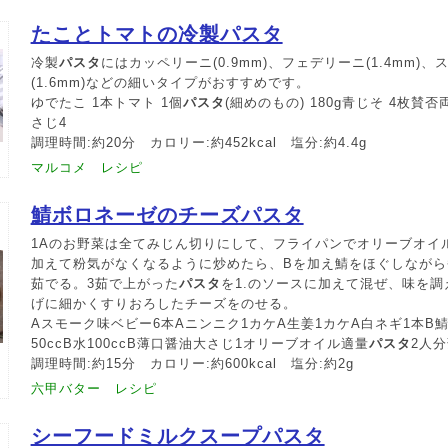
たことトマトの冷製パスタ
冷製
パスタ
にはカッペリーニ(0.9mm)、フェデリーニ(1.4mm)
(1.6mm)などの細いタイプがおすすめです。
ゆでたこ 1本トマト 1個
パスタ
(細めのもの) 180g青じそ 4枚賛
さじ4
調理時間:約20分 カロリー:約452kcal 塩分:約4.4g
マルコメ レシピ
鯖ボロネーゼのチーズパスタ
1Aのお野菜は全てみじん切りにして、フライパンでオリーブオイ
加えて粉気がなくなるように炒めたら、Bを加え鯖をほぐしながら
茹でる。3茹で上がった
パスタ
を1.のソースに加えて混ぜ、味を
げに細かくすりおろしたチーズをのせる。
Aスモーク味ベビー6本Aニンニク1カケA生姜1カケA白ネギ1本B
50ccB水100ccB薄口醤油大さじ1オリーブオイル適量
パスタ
2人
調理時間:約15分 カロリー:約600kcal 塩分:約2g
六甲バター レシピ
シーフードミルクスープパスタ