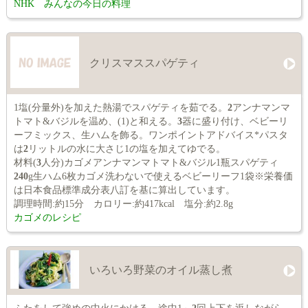
NHK みんなの今日の料理
クリスマススパゲティ
1塩(分量外)を加えた熱湯でスパゲティを茹でる。
2
アンナマンマ
トマト&バジルを温め、(1)と和える。
3
器に盛り付け、ベビーリ
ーフミックス、生ハムを飾る。ワンポイントアドバイス*パスタ
は
2
リットルの水に大さじ1の塩を加えてゆでる。
材料(
3
人分)カゴメアンナマンマトマト&バジル1瓶スパゲティ
240
g生ハム6枚カゴメ洗わないで使えるベビーリーフ1袋※栄養価
は日本食品標準成分表八訂を基に算出しています。
調理時間:約15分 カロリー:約417kcal 塩分:約2.8g
カゴメのレシピ
いろいろ野菜のオイル蒸し煮