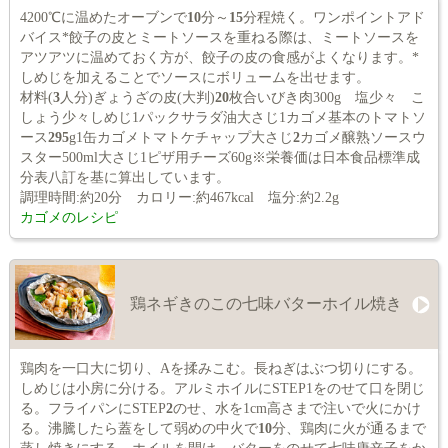
4200℃に温めたオーブンで
10
分～
15
分程焼く。ワンポイントアド
バイス*餃子の皮とミートソースを重ねる際は、ミートソースを
アツアツに温めておく方が、餃子の皮の食感がよくなります。*
しめじを加えることでソースにボリュームを出せます。
材料(
3
人分)ぎょうざの皮(大判)
20
枚合いびき肉300g 塩少々 こ
しょう少々しめじ1パックサラダ油大さじ1カゴメ基本のトマトソ
ース
295
g1缶カゴメトマトケチャップ大さじ
2
カゴメ醸熟ソースウ
スター500ml大さじ1ピザ用チーズ60g※栄養価は日本食品標準成
分表八訂を基に算出しています。
調理時間:約20分 カロリー:約467kcal 塩分:約2.2g
カゴメのレシピ
鶏ネギきのこの七味バターホイル焼き
鶏肉を一口大に切り、Aを揉みこむ。長ねぎはぶつ切りにする。
しめじは小房に分ける。アルミホイルにSTEP1をのせて口を閉じ
る。フライパンにSTEP
2
のせ、水を1cm高さまで注いで火にかけ
る。沸騰したら蓋をして弱めの中火で
10
分、鶏肉に火が通るまで