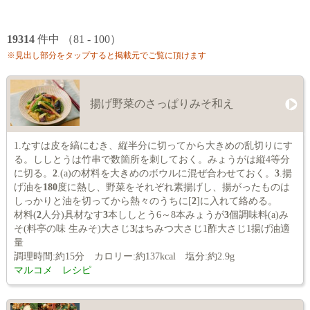
19314
件中 （81 - 100）
※見出し部分をタップすると掲載元でご覧に頂けます
揚げ野菜のさっぱりみそ和え
1.なすは皮を縞にむき、縦半分に切ってから大きめの乱切りにす
る。ししとうは竹串で数箇所を刺しておく。みょうがは縦4等分
に切る。
2
.(a)の材料を大きめのボウルに混ぜ合わせておく。
3
.揚
げ油を
180
度に熱し、野菜をそれぞれ素揚げし、揚がったものは
しっかりと油を切ってから熱々のうちに[
2
]に入れて絡める。
材料(
2
人分)具材なす
3
本ししとう6～8本みょうが
3
個調味料(a)み
そ(料亭の味 生みそ)大さじ
3
はちみつ大さじ1酢大さじ1揚げ油適
量
調理時間:約15分 カロリー:約137kcal 塩分:約2.9g
マルコメ レシピ