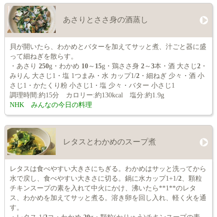
あさりとささ身の酒蒸し
貝が開いたら、わかめとバターを加えてサッと煮、汁ごと器に盛
って細ねぎを散らす。
・あさり
250
g・わかめ
10
～
15
g・鶏ささ身
2
～
3
本・酒 大さじ
2
・
みりん 大さじ1・塩 1つまみ・水 カップ1/
2
・細ねぎ 少々・酒 小
さじ1・かたくり粉 小さじ1・塩 少々・バター 小さじ1
調理時間:約15分 カロリー:約130kcal 塩分:約1.9g
NHK みんなの今日の料理
レタスとわかめのスープ煮
レタスは食べやすい大きさにちぎる。わかめはサッと洗ってから
水で戻し、食べやすい大きさに切る。鍋に水カップ1+1/
2
、顆粒
チキンスープの素を入れて中火にかけ、沸いたら**1**のレタ
ス、わかめを加えてサッと煮る。溶き卵を回し入れ、軽く火を通
す。