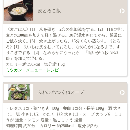
麦とろご飯
《麦ごはん》[1] 米を研ぎ、
2
合の水加減をする。[
2
] [1]に押し
麦と水
100
mlを加えて軽く混ぜる。30分浸水させてから、通常に
ご飯を炊く。[
3
] 炊き上がったら、
15
分くらい蒸らす。《とろ
ろ》[1] 長いもは皮をむいておろし、なめらかになるまで、す
りこぎでする。[
2
] なめらかになったら、「追いがつおつゆ
2
倍」を加えて混ぜる。
カロリー:約398kcal 塩分:約1.6g
ミツカン メニュー・レシピ
ふわふわつくねスープ
・レタス 1コ・鶏ひき肉 400g・卵白 1コ分・長芋
100
g・酒 大さ
じ1・塩 小さじ1/
2
・かたくり粉 大さじ
2
・スープ カップ6・しょ
うが 適量・レモン 適量・黒こしょう 適量
調理時間:約20分 カロリー:約250kcal 塩分:約2.6g