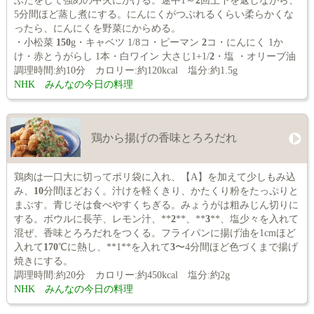
ふたをして強めの中火にかける。途中1～
2
回上下を返しながら、
5分間ほど蒸し煮にする。にんにくがつぶれるくらい柔らかくな
ったら、にんにくを野菜にからめる。
・小松菜
150
g・キャベツ 1/8コ・ピーマン
2
コ・にんにく 1か
け・赤とうがらし 1本・白ワイン 大さじ1+1/
2
・塩 ・オリーブ油
調理時間:約10分 カロリー:約120kcal 塩分:約1.5g
NHK みんなの今日の料理
鶏から揚げの香味とろろだれ
鶏肉は一口大に切ってポリ袋に入れ、【A】を加えて少しもみ込
み、
10
分間ほどおく。汁けを軽くきり、かたくり粉をたっぷりと
まぶす。青じそは食べやすくちぎる。みょうがは粗みじん切りに
する。ボウルに長芋、レモン汁、**
2
**、**
3
**、塩少々を入れて
混ぜ、香味とろろだれをつくる。フライパンに揚げ油を1cmほど
入れて
170
℃に熱し、**1**を入れて
3
〜4分間ほど色づくまで揚げ
焼きにする。
調理時間:約20分 カロリー:約450kcal 塩分:約2g
NHK みんなの今日の料理