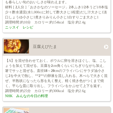
も春らしい旬のおいしさが味わえます。
材料 [
2
人分 ]「おさかなのソーセージ」
2
本ふき1/
2
本うど1/8本塩
少々酢水適宜(水1,000ccに対して酢大さじ1程度)だし汁大さじ1淡
口しょうゆ小さじ1煮きりみりん小さじ1白すりごま大さじ1
調理時間:約10分 カロリー:約154kcal 塩分:約2.4g
ニッスイ レシピ
豆腐えびたま
【A】を混ぜ合わせておく。ボウルに卵を溶きほぐし、塩、こし
ょうを加えて混ぜる。豆腐を
2
cm角くらいにちぎりながら加え、
箸でサッと混ぜる。直径
18
～
20
cmのフライパンにサラダ油小さ
じ
2
を中火で熱し、**
2
**の卵液を流し入れる。木べらで大きく混
ぜ、半熟状になったら形を丸く整え、軽く焼き色がつくまで焼
く。平らな皿に取り出し、フライパンをかぶせて上下を返す。
調理時間:約25分 カロリー:約300kcal 塩分:約2.6g
NHK みんなの今日の料理