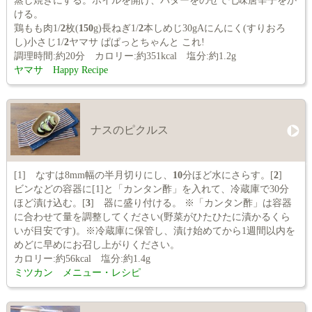
蒸し焼きにする。ホイルを開け、バターをのせて七味唐辛子をか
ける。
鶏もも肉1/
2
枚(
150
g)長ねぎ1/
2
本しめじ30gAにんにく(すりおろ
し)小さじ1/
2
ヤマサ ぱぱっとちゃんと これ!
調理時間:約20分 カロリー:約351kcal 塩分:約1.2g
ヤマサ Happy Recipe
ナスのピクルス
[1] なすは8mm幅の半月切りにし、
10
分ほど水にさらす。[
2
]
ビンなどの容器に[1]と「カンタン酢」を入れて、冷蔵庫で30分
ほど漬け込む。[
3
] 器に盛り付ける。 ※「カンタン酢」は容器
に合わせて量を調整してください(野菜がひたひたに漬かるくら
いが目安です)。※冷蔵庫に保管し、漬け始めてから1週間以内を
めどに早めにお召し上がりください。
カロリー:約56kcal 塩分:約1.4g
ミツカン メニュー・レシピ