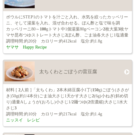
ボウルにSTEP1のトマトを汁ごと入れ、水気を絞ったカッペリー
ニ、そして湯葉を入れ、混ぜ合わせる。ぽん酢と塩で味を調
カッペリーニ80～
100
gトマト中1個湯葉80gベーコン
2
枚大葉
3
枚ヤ
マサ昆布つゆストレート大さじ
2
ぽん酢、ごま油各大さじ1塩適量
調理時間:約20分 カロリー:約412kcal 塩分:約1.8g
ヤマサ Happy Recipe
太ちくわとごぼうの雷豆腐
材料 [
2
人前 ]「太ちくわ」
2
本木綿豆腐小1丁(
150
g)ごぼう(ささが
き)50g(約1/4本分)ごま油大さじ1天かす大さじ
2
(6g)小ねぎ(斜め切
り)適量Aしょうが(おろし)小さじ1/
2
麺つゆ(
2
倍濃縮)大さじ1水大
さじ
3
調理時間:約10分 カロリー:約217kcal 塩分:約1.4g
ニッスイ レシピ