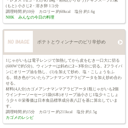
・レタス 1/
2
コ・わかめ
20
g・顆粒(かりゅう)チキンスープの素
(もと) 小さじ
2
・溶き卵 1コ分
調理時間:約10分 カロリー:約60kcal 塩分:約1.6g
NHK みんなの今日の料理
ポテトとウィンナーのピリ辛炒め
1じゃがいもは電子レンジで加熱してから皮をむき一口大に切る
(600Wで約5分)。ウィンナーは斜めに
2
～
3
等分に切る。
2
フライパ
ンにオリーブ油を熱し、(1)を加えて炒め、塩・こしょうをふ
る。焼き色がついたらアンナマンマアラビアータを加え炒め合わ
せる。
材料(4人分)カゴメアンナマンマアラビアータ1瓶じゃがいも
2
個
ウインナーソーセージ1袋(6本)オリーブ油小さじ1塩少々こしょ
う少々※栄養価は日本食品標準成分表八訂を基に算出していま
す。
調理時間:約15分 カロリー:約211kcal 塩分:約1.5g
カゴメのレシピ