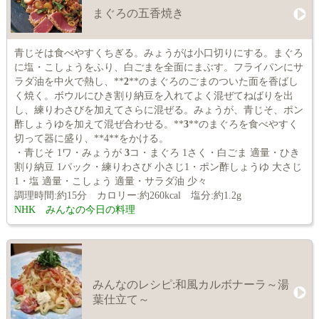
まぐろの五香焼き
青じそは食べやすくちぎる。みょうがは小口切りにする。まぐろ
に塩・こしょうをふり、白ごまを全面にまぶす。フライパンにサ
ラダ油を中火で熱し、**
2
**のまぐろのごまのついた面を香ばし
く焼く。ボウルにひき割り納豆を入れてよく混ぜてねばりを出
し、練りわさびを加えてさらに混ぜる。みょうが、青じそ、ポン
酢しょうゆを加えて混ぜ合わせる。**
3
**のまぐろを食べやすく
切って器に盛り、**4**をかける。
・青じそ 1ワ・みょうが
3
コ・まぐろ 1さく・白ごま 適量・ひき
割り納豆 1パック・練りわさび 小さじ1・ポン酢しょうゆ 大さじ
1・塩 適量・こしょう 適量・サラダ油 少々
調理時間:約15分 カロリー:約260kcal 塩分:約1.2g
NHK みんなの今日の料理
みんなのレシピ:和風カルボナーラ～湯
葉仕立て～