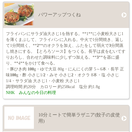
パワーアップつくね
フライパンにサラダ油大さじ1を熱する。**1**に小麦粉大さじ1
を薄くまぶして、フライパンに入れる。中火で1分間焼き、返し
て1分間焼く。**
2
**のオクラを加え、ふたをして弱火で
3
分間蒸
し焼きにする。【とろろソース】をつくる。長芋は皮をむいてす
りおろし、合わせた調味料に少しずつ加える。**
3
**を器に盛
り、**4**をかけて食べる。
・豚ひき肉
100
g・ゆで大豆 80g・にんにくの芽 5～6本・長芋 正
味
100
g・酢 小さじ1/
2
・みそ 小さじ
2
・オクラ 8本・塩 小さじ
1/4・サラダ油 大さじ1・小麦粉 大さじ1
調理時間:約20分 カロリー:約258kcal 塩分:約1.8g
NHK みんなの今日の料理
10分ミートで簡単ラザニア(餃子の皮使
用)