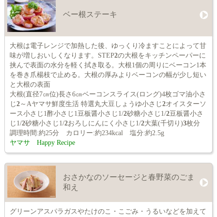
ベー根ステーキ
大根は電子レンジで加熱した後、ゆっくり冷ますことによって甘
味が増しおいしくなります。STEP
2
の大根をキッチンペーパーに
挟んで表面の水分を軽く拭き取る。大根1個の周りにベーコン1本
を巻き爪楊枝で止める。大根の厚みよりベーコンの幅が少し短い
と大根の表面
大根(直径7㎝位)長さ6㎝ベーコンスライス(ロング)4枚ゴマ油小さ
じ
2
～Aヤマサ鮮度生活 特選丸大豆しょうゆ小さじ
2
オイスターソ
ース小さじ1酢小さじ1豆板醤小さじ1/
2
砂糖小さじ1/
2
豆板醤小さ
じ1/
2
砂糖小さじ1/
2
おろしにんにく小さじ1/
2
大葉(千切り)
3
枚分
調理時間:約25分 カロリー:約234kcal 塩分:約2.5g
ヤマサ Happy Recipe
おさかなのソーセージと春野菜のごま
和え
グリーンアスパラガスやたけのこ・こごみ・うるいなどを加えて