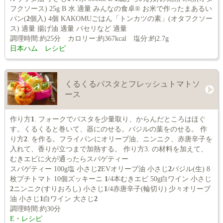
フクソース) 25g B 水 適量 みんなの食卓® お米で作ったまあるい
パン(
2
個入) 4個 KAKOMUごはん「トンカツの素」(オタフクソー
ス) 適量 揚げ油 適量 パセリなど 適量
調理時間:約25分 カロリー:約367kcal 塩分:約2.7g
日本ハム レシピ
くるくるパスタとフレッシュトマトソ
ース
作り方
1
. フォークでパスタを少量取り、からんだところはほぐ
す。くるくると巻いて、器にのせる。バジルの葉をのせる。 作
り方
2
. を作る。フライパンにオリーブ油、ニンニク、赤唐辛子を
入れて、香りが立つまで加熱する。 作り方3. の材料を加えて、
むきエビに火が通ったらスパゲティー
スパゲティー 100g塩 小さじ
2
EVオリーブ油 小さじ
2
バジル(生) 8
枚プチトマト 10個ズッキーニ
1
/4本むきエビ 50g白ワイン 小さじ
2
ニンニク(すりおろし) 小さじ
1
/4赤唐辛子(輪切り) 少々オリーブ
油 小さじ
1
白ワイン 大さじ
2
調理時間:約30分
E・レシピ