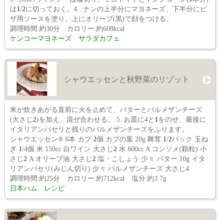
は
1
/
2
に切っておく。4...ナンの上半分にマヨネーズ、下半分にピ
ザ用ソースを塗り、上にオリーブ(黒)で顔をつける。
調理時間:約30分 カロリー:約608kcal
ケンコーマヨネーズ サラダカフェ
シャウエッセンと秋野菜のリゾット
米が炊きあがる直前に火を止めて、バターとパルメザンチーズ
(大さじ
2
)を加え、混ぜ合わせる。 5. お皿に4と
1
をのせ、最後に
イタリアンパセリと残りのパルメザンチーズをふります。
シャウエッセン® 6本 カブ
2
個 カブの葉 20g 舞茸
1
/
2
パック 玉ね
ぎ
1
/4個 米 150cc 白ワイン 大さじ
2
水 600cc A コンソメ(顆粒) 小
さじ
2
A オリーブ油 大さじ
2
塩・こしょう 少々 バター 10g イタ
リアンパセリ(みじん切り) 少々 パルメザンチーズ 大さじ4
調理時間:約25分 カロリー:約712kcal 塩分:約3.7g
日本ハム レシピ