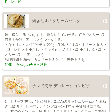
E・レシピ
焼きなすのクリームパスタ
器に盛り、残りのなすを半割りにしてのせる。好みでオリーブ油
適量をかけ、黒こしょう少々をふる。
・なす 4コ・スパゲッティ 200g・牛乳 大さじ3・オリーブ油 大さ
じ
2
・レモン汁 小さじ
1
・しょうが 小さじ
1
・塩 小さじ
1
/
2
・塩 ・
オリーブ油 ・黒こしょう
調理時間:約30分 カロリー:約510kcal 塩分:約2.4g
NHK みんなの今日の料理
ナンで簡単!デコレーションピザ
1
...オリーブ(黒)は半分に切る。
2
...(A)のマッシュルームとたまね
ぎは薄切り、ピーマン、ヤングコーン(
1
本分)を輪切りにする。
3...(B)のウインナーは輪切り、ミニトマトとヤングコーン(
1
本分)