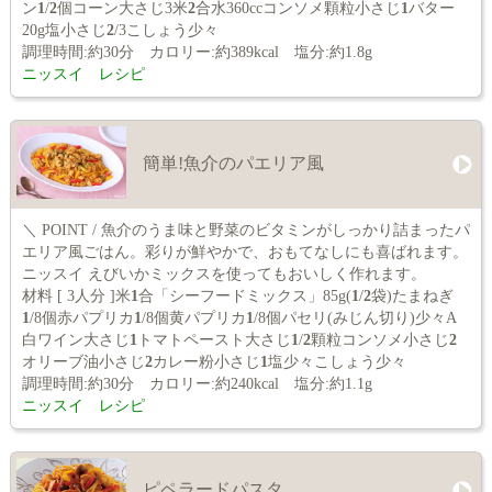
ン
1
/
2
個コーン大さじ3米
2
合水360ccコンソメ顆粒小さじ
1
バター
20g塩小さじ
2
/3こしょう少々
調理時間:約30分 カロリー:約389kcal 塩分:約1.8g
ニッスイ レシピ
簡単!魚介のパエリア風
＼ POINT / 魚介のうま味と野菜のビタミンがしっかり詰まったパ
エリア風ごはん。彩りが鮮やかで、おもてなしにも喜ばれます。
ニッスイ えびいかミックスを使ってもおいしく作れます。
材料 [ 3人分 ]米
1
合「シーフードミックス」85g(
1
/
2
袋)たまねぎ
1
/8個赤パプリカ
1
/8個黄パプリカ
1
/8個パセリ(みじん切り)少々A
白ワイン大さじ
1
トマトペースト大さじ
1
/
2
顆粒コンソメ小さじ
2
オリーブ油小さじ
2
カレー粉小さじ
1
塩少々こしょう少々
調理時間:約30分 カロリー:約240kcal 塩分:約1.1g
ニッスイ レシピ
ピペラードパスタ