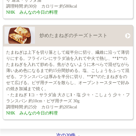
り 適宜・サラダ油
調理時間:約30分 カロリー:約580kcal
NHK みんなの今日の料理
炒めたまねぎのチーズトースト
たまねぎは上下を切り落として縦半分に切り、繊維に沿って薄切
りにする。フライパンにサラダ油を入れて中火で熱し、**
1
**の
たまねぎを入れて炒める。焦がさないように木べらで混ぜながら
薄いあめ色になるまで約15分間炒める。塩、こしょうをふって混
ぜる。フランスパンは厚みを半分に切り、**
2
**のたまねぎをの
せて広げる。ピザ用チーズを散らし、オーブントースターで好み
の焼き加減まで焼く。
・たまねぎ
1
コ・サラダ油 大さじ
1
・塩 少々・こしょう 少々・フ
ランスパン 約10cm・ピザ用チーズ 30g
調理時間:約25分 カロリー:約205kcal
NHK みんなの今日の料理
次の20件→