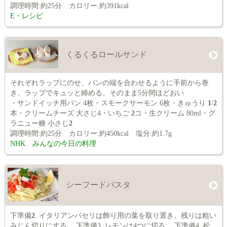
調理時間:約25分 カロリー:約391kcal
E・レシピ
くるくるロールサンド
それぞれラップにのせ、パンの端を合わせるように手前から巻
き、ラップでキュッと締める。そのまま5分間ほどおい
・サンドイッチ用パン 4枚・スモークサーモン 6枚・きゅうり
1
/
2
本・クリームチーズ 大さじ4・いちご
2
コ・生クリーム 80ml・グ
ラニュー糖 小さじ
2
調理時間:約25分 カロリー:約450kcal 塩分:約1.7g
NHK みんなの今日の料理
シーフードパスタ
下準備
2
. イタリアンパセリは飾り用の葉を取り置き、残りは粗い
みじん切りにする。 下準備3. レモンは4つに切る。 下準備4. 松