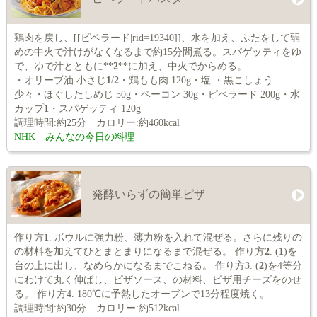
鶏肉を戻し、[[ピペラード|rid=19340]]、水を加え、ふたをして弱
めの中火で汁けがなくなるまで約15分間煮る。スパゲッティをゆ
で、ゆで汁とともに**
2
**に加え、中火でからめる。
・オリーブ油 小さじ
1
/
2
・鶏もも肉 120g・塩 ・黒こしょう
少々・ほぐしたしめじ 50g・ベーコン 30g・ピペラード 200g・水
カップ
1
・スパゲッティ 120g
調理時間:約25分 カロリー:約460kcal
NHK みんなの今日の料理
発酵いらずの簡単ピザ
作り方
1
. ボウルに強力粉、薄力粉を入れて混ぜる。さらに残りの
の材料を加えてひとまとまりになるまで混ぜる。 作り方
2
. (
1
)を
台の上に出し、なめらかになるまでこねる。 作り方3. (
2
)を4等分
にわけて丸く伸ばし、ピザソース、の材料、ピザ用チーズをのせ
る。 作り方4. 180℃に予熱したオーブンで13分程度焼く。
調理時間:約30分 カロリー:約512kcal