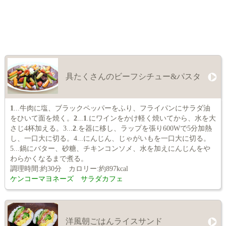
具たくさんのビーフシチュー&パスタ
1
...牛肉に塩、ブラックペッパーをふり、フライパンにサラダ油
をひいて面を焼く。
2
...
1
.にワインをかけ軽く焼いてから、水を大
さじ4杯加える。3...
2
.を器に移し、ラップを張り600Wで5分加熱
し、一口大に切る。4...にんじん、じゃがいもを一口大に切る。
5...鍋にバター、砂糖、チキンコンソメ、水を加えにんじんをや
わらかくなるまで煮る。
調理時間:約30分 カロリー:約897kcal
ケンコーマヨネーズ サラダカフェ
洋風朝ごはんライスサンド