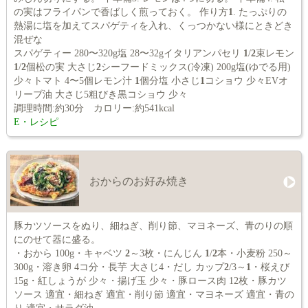
の実はフライパンで香ばしく煎っておく。 作り方
1
. たっぷりの
熱湯に塩を加えてスパゲティを入れ、くっつかない様にときどき
混ぜな
スパゲティー 280〜320g塩 28〜32gイタリアンパセリ
1
/
2
束レモン
1
/
2
個松の実 大さじ
2
シーフードミックス(冷凍) 200g塩(ゆでる用)
少々トマト 4〜5個レモン汁
1
個分塩 小さじ
1
コショウ 少々EVオ
リーブ油 大さじ5粗びき黒コショウ 少々
調理時間:約30分 カロリー:約541kcal
E・レシピ
おからのお好み焼き
豚カツソースをぬり、細ねぎ、削り節、マヨネーズ、青のりの順
にのせて器に盛る。
・おから 100g・キャベツ
2
～3枚・にんじん
1
/
2
本・小麦粉 250～
300g・溶き卵 4コ分・長芋 大さじ4・だし カップ
2
/3～
1
・桜えび
15g・紅しょうが 少々・揚げ玉 少々・豚ロース肉 12枚・豚カツ
ソース 適宜・細ねぎ 適宜・削り節 適宜・マヨネーズ 適宜・青の