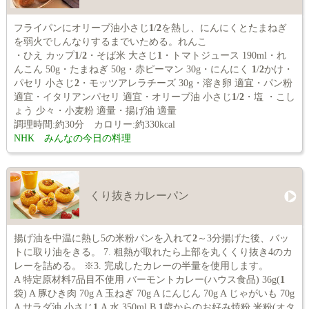
フライパンにオリーブ油小さじ
1
/
2
を熱し、にんにくとたまねぎ
を弱火でしんなりするまでいためる。れんこ
・ひえ カップ
1
/
2
・そば米 大さじ
1
・トマトジュース 190ml・れ
んこん 50g・たまねぎ 50g・赤ピーマン 30g・にんにく
1
/
2
かけ・
パセリ 小さじ
2
・モッツアレラチーズ 30g・溶き卵 適宜・パン粉
適宜・イタリアンパセリ 適宜・オリーブ油 小さじ
1
/
2
・塩 ・こし
ょう 少々・小麦粉 適量・揚げ油 適量
調理時間:約30分 カロリー:約330kcal
NHK みんなの今日の料理
くり抜きカレーパン
揚げ油を中温に熱し5の米粉パンを入れて
2
～3分揚げた後、バッ
トに取り油をきる。 7. 粗熱が取れたら上部を丸くくり抜き4のカ
レーを詰める。 ※3. 完成したカレーの半量を使用します。
A 特定原材料7品目不使用 バーモントカレー(ハウス食品) 36g(
1
袋) A 豚ひき肉 70g A 玉ねぎ 70g A にんじん 70g A じゃがいも 70g
A サラダ油 小さじ
1
A 水 350ml B
1
歳からのお好み焼粉 米粉(オタ