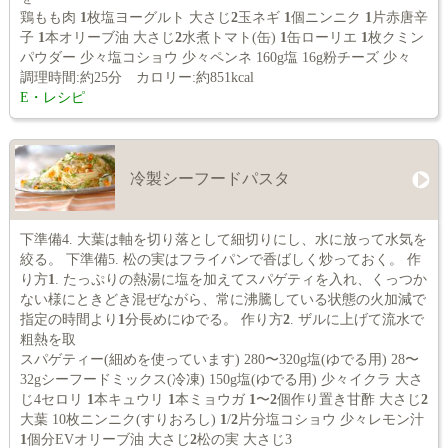
鶏もも肉
1
枚塩ヨーグルト 大さじ
2
玉ネギ
1
個ニンニク
1
片赤唐辛
子
1
本オリーブ油 大さじ
2
水煮トマト(缶)
1
缶ローリエ
1
枚クミン
パウダー 少々塩コショウ 少々ペンネ 160g塩 16g粉チーズ 少々
調理時間:約25分 カロリー:約851kcal
E・レシピ
冷製シーフードパスタ
下準備4. 大葉は軸を切り落として細切りにし、水に放って水気を
絞る。 下準備5. 松の実はフライパンで香ばしく炒っておく。 作
り方
1
. たっぷりの熱湯に塩を加えてスパゲティを入れ、くっつか
ない様にときどき混ぜながら、常に沸騰している状態の火加減で
指定の時間より
1
分長めにゆでる。 作り方
2
. ザルに上げて流水で
粗熱を取
スパゲティー(細めを使っています) 280〜320g塩(ゆでる用) 28〜
32gシーフードミックス(冷凍) 150g塩(ゆでる用) 少々イクラ 大さ
じ4セロリ
1
本キュウリ
1
本ミョウガ
1
〜
2
個作り置き甘酢 大さじ
2
大葉 10枚ニンニク(すりおろし)
1
/
2
片分塩コショウ 少々レモン汁
1
個分EVオリーブ油 大さじ
2
松の実 大さじ3