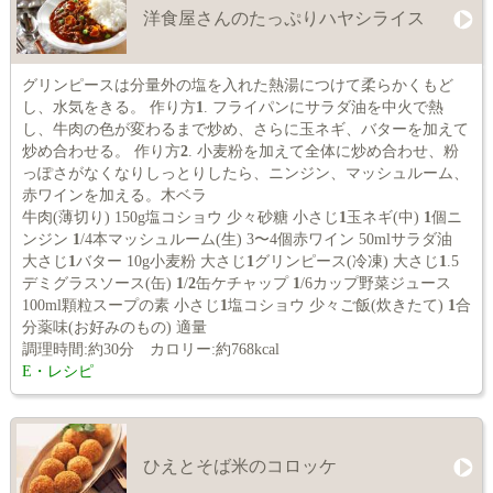
洋食屋さんのたっぷりハヤシライス
グリンピースは分量外の塩を入れた熱湯につけて柔らかくもど
し、水気をきる。 作り方
1
. フライパンにサラダ油を中火で熱
し、牛肉の色が変わるまで炒め、さらに玉ネギ、バターを加えて
炒め合わせる。 作り方
2
. 小麦粉を加えて全体に炒め合わせ、粉
っぽさがなくなりしっとりしたら、ニンジン、マッシュルーム、
赤ワインを加える。木ベラ
牛肉(薄切り) 150g塩コショウ 少々砂糖 小さじ
1
玉ネギ(中)
1
個ニ
ンジン
1
/4本マッシュルーム(生) 3〜4個赤ワイン 50mlサラダ油
大さじ
1
バター 10g小麦粉 大さじ
1
グリンピース(冷凍) 大さじ
1
.5
デミグラスソース(缶)
1
/
2
缶ケチャップ
1
/6カップ野菜ジュース
100ml顆粒スープの素 小さじ
1
塩コショウ 少々ご飯(炊きたて)
1
合
分薬味(お好みのもの) 適量
調理時間:約30分 カロリー:約768kcal
E・レシピ
ひえとそば米のコロッケ