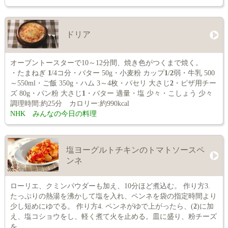
ドリア
オーブントースターで10～12分間、焼き色がつくまで焼く。
・たまねぎ
1
/4コ分・バター 50g・小麦粉 カップ
1
/
2
弱・牛乳 500
～550ml・ご飯 350g・ハム 3～4枚・パセリ 大さじ
2
・ピザ用チー
ズ 80g・パン粉 大さじ
1
・バター 適量・塩 少々・こしょう 少々
調理時間:約25分 カロリー:約990kcal
NHK みんなの今日の料理
塩ヨーグルトチキンのトマトソースペ
ンネ
ローリエ、クミンパウダーも加え、10分ほど煮込む。 作り方3.
たっぷりの熱湯を沸かして塩を入れ、ペンネを袋の指定時間より
少し短めにゆでる。 作り方4. ペンネがゆで上がったら、(
2
)に加
え、塩コショウをし、軽く煮て火を止める。皿に盛り、粉チーズ
を