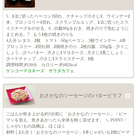
5...
1
/
2
に切ったベーコン3切れ、ケチャップ小さじ
1
、ウインナー
2
本、ブロッコリー
1
切れ、スクランブルエッグ、
1
/
2
に切ったスラ
イスチーズをのせる。6...白飯80gをおき、焼きのりで包むように
まとめる。7...もう
1
枚の焼きのりも
4人分 レタス...
2
枚 トマト...60gベーコン...3枚ウインナー...4本
ブロッコリー...
2
切れ卵...
2
個焼きのり...
2
枚白飯...320g塩...少々こ
しょう...少々バター...大さじ
1
マヨネーズ...大さじ
1
黒こしょう...
少々ケチャップ...小さじ
1
スライスチーズ...
1
枚
調理時間:約30分 カロリー:約482kcal
ケンコーマヨネーズ サラダカフェ
おさかなのソーセージのバターピラフ
ごはんが炊き上がる約5分前に「おさかなのソーセージ」・ピー
マンを加え、炊きあがったら全体を軽く混ぜます。 ＼ POINT /
じゃがいもの品種は、ほくほく
材料 [
2
人分 ]「おさかなのソーセージ」
1
本じゃがいも
2
個ピーマ