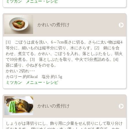
ミツカン メニュー・レシピ
かれいの煮付け
[1] ごぼうは皮を洗い、6～7cm長さに切る。さらに太い物は縦4
等分に、細いものは縦半分に切り、水にさらす。[2] 鍋にを合
わせ、煮立てる。かれい、ごぼうを入れ、落としぶたをし、弱火
で10分煮る。[3] 落としぶたを取り、中火で5分煮詰める。[4]
器に盛り、小ねぎをのせる。
かれい 2切れ･･･
カロリー:約85kcal 塩分:約1.5g
ミツカン メニュー・レシピ
かれいの煮付け
しょうがは薄切りにし、飾り用に少量をせん切りにして取り分け