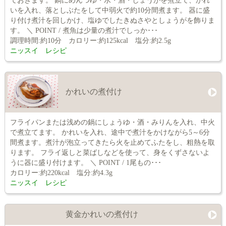
ておきます。 鍋にめんつゆ・水・酒・しょうがを煮立て、かれ
いを入れ、落としぶたをして中弱火で約10分間煮ます。 器に盛
り付け煮汁を回しかけ、塩ゆでしたきぬさやとしょうがを飾りま
す。 ＼ POINT / 煮魚は少量の煮汁でしっか･･･
調理時間:約10分 カロリー:約125kcal 塩分:約2.5g
ニッスイ レシピ
かれいの煮付け
フライパンまたは浅めの鍋にしょうゆ・酒・みりんを入れ、中火
で煮立てます。 かれいを入れ、途中で煮汁をかけながら5～6分
間煮ます。煮汁が泡立ってきたら火を止めてふたをし、粗熱を取
ります。 フライ返しと菜ばしなどを使って、身をくずさないよ
うに器に盛り付けます。 ＼ POINT / 1尾もの･･･
カロリー:約220kcal 塩分:約4.3g
ニッスイ レシピ
黄金かれいの煮付け