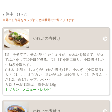
7
件中 （1 - 7）
※見出し部分をタップすると掲載元でご覧に頂けます
かれいの煮付け
[1] を煮立て、せん切りしたしょうが、かれいを加えて、弱火
でふたをして10分ほど煮る。[2] [1]を器に盛り、小口切りした
小ねぎを散らす。
かれい 2切れ、しょうが (せん切り) 1片、小ねぎ (小口切り)
大さじ1、、、ミツカン 追いがつおつゆ2倍 大さじ4、みりん 小
さじ2、酒 1/4カップ、水 ･･･
カロリー:約113kcal 塩分:約2.0g
ミツカン メニュー・レシピ
かれいの煮付け