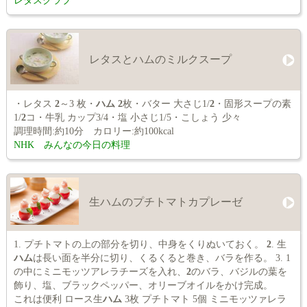
レタスクラブ
レタスとハムのミルクスープ
・レタス
2
～3 枚・
ハム
2
枚・バター 大さじ1/
2
・固形スープの素
1/
2
コ・牛乳 カップ3/4・塩 小さじ1/5・こしょう 少々
調理時間:約10分 カロリー:約100kcal
NHK みんなの今日の料理
生ハムのプチトマトカプレーゼ
1. プチトマトの上の部分を切り、中身をくりぬいておく。
2
. 生
ハム
は長い面を半分に切り、くるくると巻き、バラを作る。 3. 1
の中にミニモッツアレラチーズを入れ、
2
のバラ、バジルの葉を
飾り、塩、ブラックペッパー、オリーブオイルをかけ完成。
これは便利 ロース生
ハム
3枚 プチトマト 5個 ミニモッツァレラ