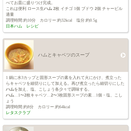
べてお皿に盛りつけ完成。
これは便利 ロース生
ハム
2
枚 イチゴ 1個 ブドウ
2
個 チャービル
適量
調理時間:約10分 カロリー:約32kcal 塩分:約0.5g
日本ハム レシピ
ハムとキャベツのスープ
1.鍋に水3カップと固形スープの素を入れて火にかけ、煮立った
らキャベツを細切りにして加える。再び煮立ったら細切りにした
ハム
を加え、塩、こしょう各少々で調味する。
ハム
…1〜
2
枚キャベツ…
2
〜3枚固形スープの素…1個・塩、こし
ょう
調理時間:約8分 カロリー:約64kcal
レタスクラブ