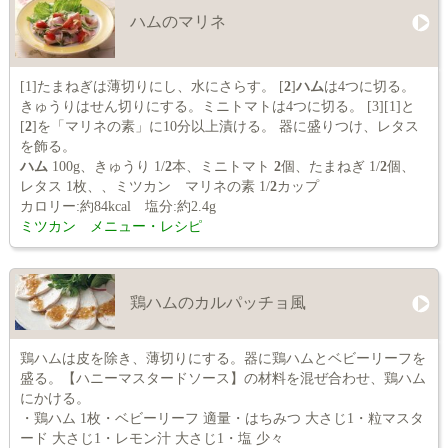
ハムのマリネ
[1]たまねぎは薄切りにし、水にさらす。 [
2
]
ハム
は4つに切る。
きゅうりはせん切りにする。ミニトマトは4つに切る。 [3][1]と
[
2
]を「マリネの素」に10分以上漬ける。 器に盛りつけ、レタス
を飾る。
ハム
100g、きゅうり 1/
2
本、ミニトマト
2
個、たまねぎ 1/
2
個、
レタス 1枚、、ミツカン マリネの素 1/
2
カップ
カロリー:約84kcal 塩分:約2.4g
ミツカン メニュー・レシピ
鶏ハムのカルパッチョ風
鶏ハムは皮を除き、薄切りにする。器に鶏ハムとベビーリーフを
盛る。【ハニーマスタードソース】の材料を混ぜ合わせ、鶏ハム
にかける。
・鶏ハム 1枚・ベビーリーフ 適量・はちみつ 大さじ1・粒マスタ
ード 大さじ1・レモン汁 大さじ1・塩 少々