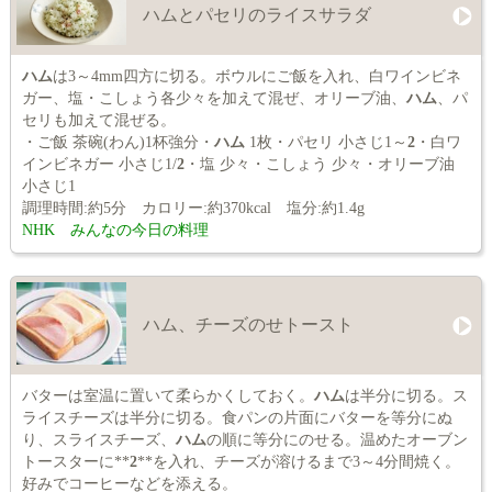
ハムとパセリのライスサラダ
ハム
は3～4mm四方に切る。ボウルにご飯を入れ、白ワインビネ
ガー、塩・こしょう各少々を加えて混ぜ、オリーブ油、
ハム
、パ
セリも加えて混ぜる。
・ご飯 茶碗(わん)1杯強分・
ハム
1枚・パセリ 小さじ1～
2
・白ワ
インビネガー 小さじ1/
2
・塩 少々・こしょう 少々・オリーブ油
小さじ1
調理時間:約5分 カロリー:約370kcal 塩分:約1.4g
NHK みんなの今日の料理
ハム、チーズのせトースト
バターは室温に置いて柔らかくしておく。
ハム
は半分に切る。ス
ライスチーズは半分に切る。食パンの片面にバターを等分にぬ
り、スライスチーズ、
ハム
の順に等分にのせる。温めたオーブン
トースターに**
2
**を入れ、チーズが溶けるまで3～4分間焼く。
好みでコーヒーなどを添える。