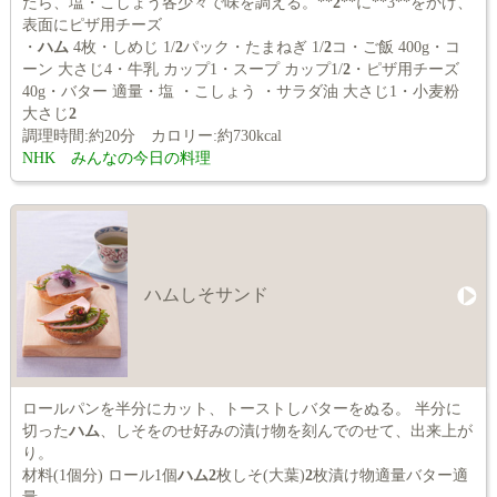
たら、塩・こしょう各少々で味を調える。**
2
**に**3**をかけ、
表面にピザ用チーズ
・
ハム
4枚・しめじ 1/
2
パック・たまねぎ 1/
2
コ・ご飯 400g・コ
ーン 大さじ4・牛乳 カップ1・スープ カップ1/
2
・ピザ用チーズ
40g・バター 適量・塩 ・こしょう ・サラダ油 大さじ1・小麦粉
大さじ
2
調理時間:約20分 カロリー:約730kcal
NHK みんなの今日の料理
ハムしそサンド
ロールパンを半分にカット、トーストしバターをぬる。 半分に
切った
ハム
、しそをのせ好みの漬け物を刻んでのせて、出来上が
り。
材料(1個分) ロール1個
ハム2
枚しそ(大葉)
2
枚漬け物適量バター適