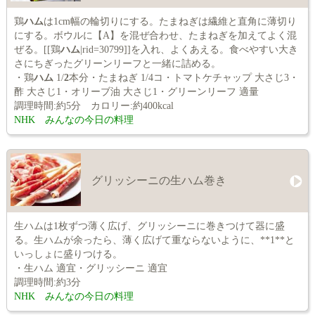
鶏
ハム
は1cm幅の輪切りにする。たまねぎは繊維と直角に薄切り
にする。ボウルに【A】を混ぜ合わせ、たまねぎを加えてよく混
ぜる。[[鶏
ハム
|rid=30799]]を入れ、よくあえる。食べやすい大き
さにちぎったグリーンリーフと一緒に詰める。
・鶏
ハム
1/
2
本分・たまねぎ 1/4コ・トマトケチャップ 大さじ3・
酢 大さじ1・オリーブ油 大さじ1・グリーンリーフ 適量
調理時間:約5分 カロリー:約400kcal
NHK みんなの今日の料理
グリッシーニの生ハム巻き
生ハムは1枚ずつ薄く広げ、グリッシーニに巻きつけて器に盛
る。生ハムが余ったら、薄く広げて重ならないように、**1**と
いっしょに盛りつける。
・生ハム 適宜・グリッシーニ 適宜
調理時間:約3分
NHK みんなの今日の料理