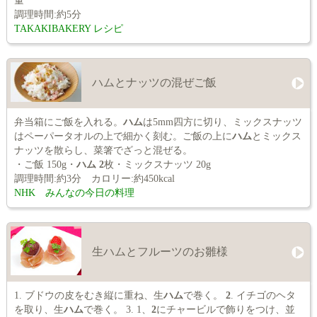
量
調理時間:約5分
TAKAKIBAKERY レシピ
ハムとナッツの混ぜご飯
弁当箱にご飯を入れる。
ハム
は5mm四方に切り、ミックスナッツ
はペーパータオルの上で細かく刻む。ご飯の上に
ハム
とミックス
ナッツを散らし、菜箸でざっと混ぜる。
・ご飯 150g・
ハム
2
枚・ミックスナッツ 20g
調理時間:約3分 カロリー:約450kcal
NHK みんなの今日の料理
生ハムとフルーツのお雛様
1. ブドウの皮をむき縦に重ね、生
ハム
で巻く。
2
. イチゴのヘタ
を取り、生
ハム
で巻く。 3. 1、
2
にチャービルで飾りをつけ、並