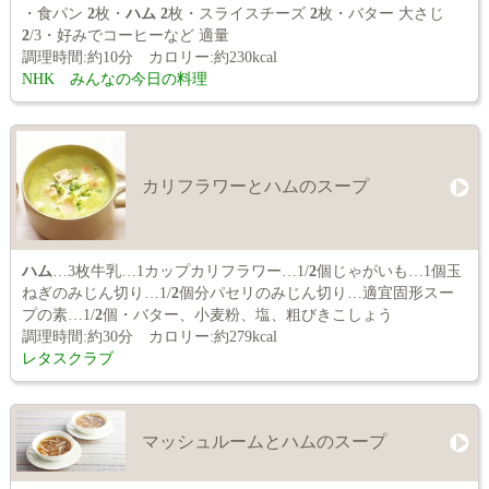
・食パン
2
枚・
ハム
2
枚・スライスチーズ
2
枚・バター 大さじ
2
/3・好みでコーヒーなど 適量
調理時間:約10分 カロリー:約230kcal
NHK みんなの今日の料理
カリフラワーとハムのスープ
ハム
…3枚牛乳…1カップカリフラワー…1/
2
個じゃがいも…1個玉
ねぎのみじん切り…1/
2
個分パセリのみじん切り…適宜固形スー
プの素…1/
2
個・バター、小麦粉、塩、粗びきこしょう
調理時間:約30分 カロリー:約279kcal
レタスクラブ
マッシュルームとハムのスープ