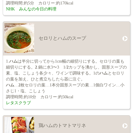
調理時間:約5分 カロリー:約170kcal
NHK みんなの今日の料理
セロリとハムのスープ
1.
ハム
は半分に切ってから1cm幅の細切りにする。セロリの葉も
細切りにする。
2
.鍋に水3〜3 1/
2
カップを沸かし、固形スープの
素、塩、こしょう各少々、ワインで調味する。1の
ハム
とセロリ
の葉を加え、ひと煮立ちしたら器に注ぐ。
ハム
…
2
枚セロリの葉…1本分固形スープの素…1個白ワイン…小
さじ1・塩、こしょう
調理時間:約10分 カロリー:約50kcal
レタスクラブ
鶏ハムのトマトマリネ