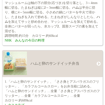
マッシュルームは軸の下の部分(石づき)を切り落とし、3～4mm
幅に切る。たまねぎは縦に
2
～3mm幅に切る。
ハム
は半分に切
り、横に4～5mm幅に切る。小さめの鍋にバターを中火で溶か
し、たまねぎを入れて炒める。たまねぎがしんなりとしたら、
ハ
ム
を加えてサッと炒め合わせ、マッシュルームを加えて炒める。
全体にバターが回ったら、水カップ
2
、固形スープの素を加えて
混ぜる。
調理時間:約15分 カロリー:約60kcal
NHK みんなの今日の料理
ハムと卵のサンドイッチ弁当
1.「ハムと卵のサンドイッチ」、「ささ身とアスパラガスのフリ
ッター」、「カラフルコールスロー」をお弁当箱に詰める。
「ハムと卵のサンドイッチ」…全量「ささ身とアスパラガスのフ
リッター」…全量「カラフルコールスロー」…全量
カロリー:約689kcal