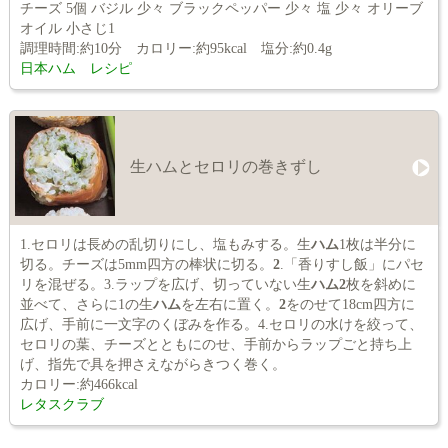
チーズ 5個 バジル 少々 ブラックペッパー 少々 塩 少々 オリーブ
オイル 小さじ1
調理時間:約10分 カロリー:約95kcal 塩分:約0.4g
日本ハム レシピ
生ハムとセロリの巻きずし
1.セロリは長めの乱切りにし、塩もみする。生
ハム
1枚は半分に
切る。チーズは5mm四方の棒状に切る。
2
.「香りすし飯」にパセ
リを混ぜる。3.ラップを広げ、切っていない生
ハム2
枚を斜めに
並べて、さらに1の生
ハム
を左右に置く。
2
をのせて18cm四方に
広げ、手前に一文字のくぼみを作る。4.セロリの水けを絞って、
セロリの葉、チーズとともにのせ、手前からラップごと持ち上
げ、指先で具を押さえながらきつく巻く。
カロリー:約466kcal
レタスクラブ