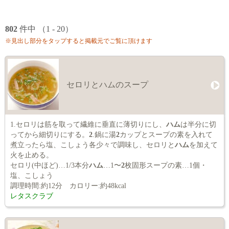
802
件中 （1 - 20）
※見出し部分をタップすると掲載元でご覧に頂けます
セロリとハムのスープ
1.セロリは筋を取って繊維に垂直に薄切りにし、
ハム
は半分に切
ってから細切りにする。
2
.鍋に湯
2
カップとスープの素を入れて
煮立ったら塩、こしょう各少々で調味し、セロリと
ハム
を加えて
火を止める。
セロリ(中ほど)…1/3本分
ハム
…1〜
2
枚固形スープの素…1個・
塩、こしょう
調理時間:約12分 カロリー:約48kcal
レタスクラブ