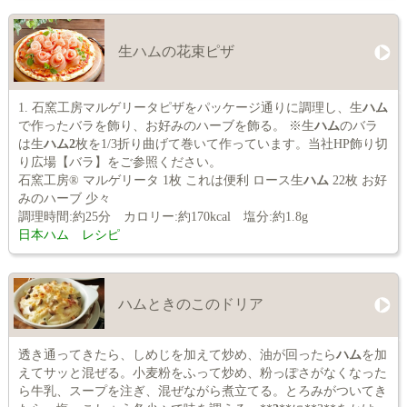
生ハムの花束ピザ
1. 石窯工房マルゲリータピザをパッケージ通りに調理し、生
ハム
で作ったバラを飾り、お好みのハーブを飾る。 ※生
ハム
のバラ
は生
ハム2
枚を1/3折り曲げて巻いて作っています。当社HP飾り切
り広場【バラ】をご参照ください。
石窯工房® マルゲリータ 1枚 これは便利 ロース生
ハム
22枚 お好
みのハーブ 少々
調理時間:約25分 カロリー:約170kcal 塩分:約1.8g
日本ハム レシピ
ハムときのこのドリア
透き通ってきたら、しめじを加えて炒め、油が回ったら
ハム
を加
えてサッと混ぜる。小麦粉をふって炒め、粉っぽさがなくなった
ら牛乳、スープを注ぎ、混ぜながら煮立てる。とろみがついてき