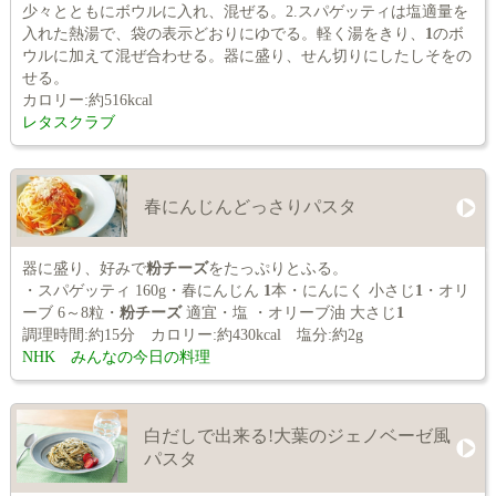
少々とともにボウルに入れ、混ぜる。2.スパゲッティは塩適量を
入れた熱湯で、袋の表示どおりにゆでる。軽く湯をきり、
1
のボ
ウルに加えて混ぜ合わせる。器に盛り、せん切りにしたしそをの
せる。
カロリー:約516kcal
レタスクラブ
春にんじんどっさりパスタ
器に盛り、好みで
粉チーズ
をたっぷりとふる。
・スパゲッティ 160g・春にんじん
1
本・にんにく 小さじ
1
・オリ
ーブ 6～8粒・
粉チーズ
適宜・塩 ・オリーブ油 大さじ
1
調理時間:約15分 カロリー:約430kcal 塩分:約2g
NHK みんなの今日の料理
白だしで出来る!大葉のジェノベーゼ風
パスタ