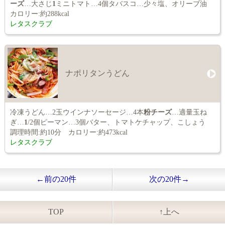
ーズ
…大さじ
1
ミニトマト…4個タバスコ…少々塩、オリーブ油
カロリー:約288kcal
レタスクラブ
ナポリタンうどん
冷凍うどん…2玉ウインナソーセージ…4本
粉チーズ
…適量玉ね
ぎ…
1
/2個ピーマン…3個バター、トマトケチャップ、こしょう
調理時間:約10分 カロリー:約473kcal
レタスクラブ
←前の20件
次の20件→
TOP
↑上へ