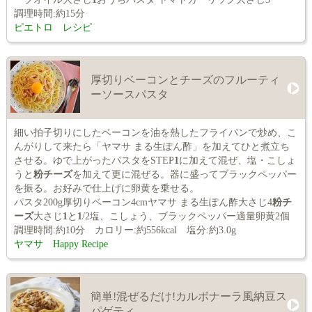
調理時間:約15分
ピエトロ レシピ
厚切りベーコンとチーズのフルーティ
ーソースパスタ
細い拍子切りにしたベーコンを油を熱したフライパンで炒め、こ
んがりして来たら「ヤマサ まる生ぽん酢」を加えてひと煮立ち
させる。ゆで上がったパスタをSTEP
1
に加えて混ぜ、塩・こしょ
うと
粉チーズ
を加えて更に混ぜる。器に盛ってブラックペッパー
を振る。お好みで仕上げに卵黄を乗せる。
パスタ200g厚切りベーコン4cmヤマサ まる生ぽん酢大さじ4
粉チ
ーズ
大さじ
1
と
1
/2塩、こしょう、ブラックペッパー適量卵黄2個
調理時間:約10分 カロリー:約556kcal 塩分:約3.0g
ヤマサ Happy Recipe
簡単!混ぜるだけ!カルボナーラ風納豆ス
パゲティ