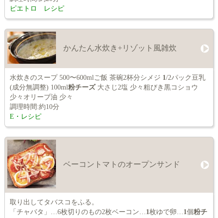
ピエトロ レシピ
かんたん水炊き+リゾット風雑炊
水炊きのスープ 500〜600mlご飯 茶碗2杯分シメジ
1
/2パック豆乳
(成分無調整) 100ml
粉チーズ
大さじ2塩 少々粗びき黒コショウ
少々オリーブ油 少々
調理時間:約10分
E・レシピ
ベーコントマトのオープンサンド
取り出してタバスコをふる。
「チャバタ」…6枚切りのもの2枚ベーコン…
1
枚ゆで卵…
1
個
粉チ