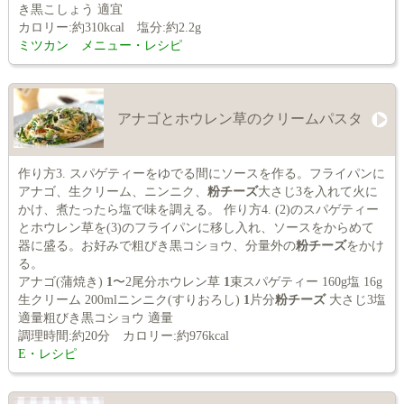
き黒こしょう 適宜
カロリー:約310kcal 塩分:約2.2g
ミツカン メニュー・レシピ
アナゴとホウレン草のクリームパスタ
作り方3. スパゲティーをゆでる間にソースを作る。フライパンに
アナゴ、生クリーム、ニンニク、
粉チーズ
大さじ3を入れて火に
かけ、煮たったら塩で味を調える。 作り方4. (2)のスパゲティー
とホウレン草を(3)のフライパンに移し入れ、ソースをからめて
器に盛る。お好みで粗びき黒コショウ、分量外の
粉チーズ
をかけ
る。
アナゴ(蒲焼き)
1
〜2尾分ホウレン草
1
束スパゲティー 160g塩 16g
生クリーム 200mlニンニク(すりおろし)
1
片分
粉チーズ
大さじ3塩
適量粗びき黒コショウ 適量
調理時間:約20分 カロリー:約976kcal
E・レシピ