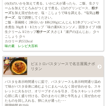
(4)(
1
)のいかを加えて煮る。いかに火が通ったら、ご飯、生クリ
ームを加えてとろみがつくまで煮る。(2)のグリンピース、
粉チ
ーズ
を加え混ぜ合わせ、塩・こしょうで味を調える。*塩気は
粉
チーズ
、塩で調整してください。
ご飯・茶碗軽く 2杯分いか
1
杯(200g)にんじん
1
/2本グリンピース
水煮缶 30g水
1
・
1
/2カップ「味の素KKコンソメ」固形タイプ
1
個
生クリーム
1
/2カップ
粉チーズ
大さじ
1
「瀬戸のほんじお」 少々
こしょう 少々
カロリー:約532kcal
味の素 レシピ大百科
ピエトロパスタソースで名古屋風ナポ
リタン
パスタを表示時間通りに茹で、パスタソースも表示時間通り温め
て味がパスタ全体に絡むようにまんべんなく混ぜ合わせる。スキ
レットに火をかけ、オリーブオイルを引き、①をスキレットの中
心部に高く盛り付ける。②のまわりに卵と牛乳をよく混ぜ合わせ
たものを回し入れる。卵に火が通った･･･
調理時間:約20分