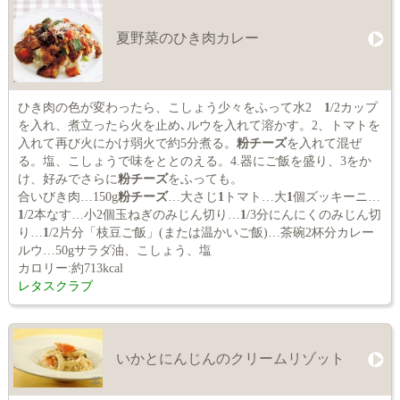
夏野菜のひき肉カレー
ひき肉の色が変わったら、こしょう少々をふって水2
1
/2カップ
を入れ、煮立ったら火を止め､ルウを入れて溶かす。2、トマトを
入れて再び火にかけ弱火で約5分煮る。
粉チーズ
を入れて混ぜ
る。塩、こしょうで味をととのえる。4.器にご飯を盛り、3をか
け、好みでさらに
粉チーズ
をふっても。
合いびき肉…150g
粉チーズ
…大さじ
1
トマト…大
1
個ズッキーニ…
1
/2本なす…小2個玉ねぎのみじん切り…
1
/3分にんにくのみじん切
り…
1
/2片分「枝豆ご飯」(または温かいご飯)…茶碗2杯分カレー
ルウ…50gサラダ油、こしょう、塩
カロリー:約713kcal
レタスクラブ
いかとにんじんのクリームリゾット