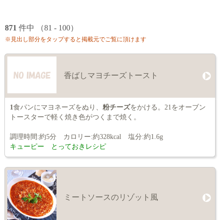
871
件中 （81 - 100）
※見出し部分をタップすると掲載元でご覧に頂けます
香ばしマヨチーズトースト
1
食パンにマヨネーズをぬり、
粉チーズ
をかける。21をオーブン
トースターで軽く焼き色がつくまで焼く。
調理時間:約5分 カロリー:約328kcal 塩分:約1.6g
キューピー とっておきレシピ
ミートソースのリゾット風