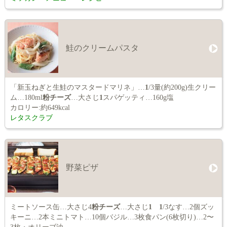
鮭のクリームパスタ
「新玉ねぎと生鮭のマスタードマリネ」…
1
/3量(約200g)生クリー
ム…180ml
粉チーズ
…大さじ
1
スパゲッティ…160g塩
カロリー:約649kcal
レタスクラブ
野菜ピザ
ミートソース缶…大さじ4
粉チーズ
…大さじ
1
1
/3なす…2個ズッ
キーニ…2本ミニトマト…10個バジル…3枚食パン(6枚切り)…2〜