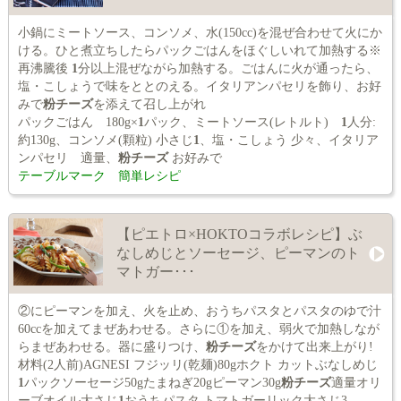
小鍋にミートソース、コンソメ、水(150cc)を混ぜ合わせて火にか
ける。ひと煮立ちしたらパックごはんをほぐしいれて加熱する※
再沸騰後
1
分以上混ぜながら加熱する。ごはんに火が通ったら、
塩・こしょうで味をととのえる。イタリアンパセリを飾り、お好
みで
粉チーズ
を添えて召し上がれ
パックごはん 180g×
1
パック、ミートソース(レトルト)
1
人分:
約130g、コンソメ(顆粒) 小さじ
1
、塩・こしょう 少々、イタリア
ンパセリ 適量、
粉チーズ
お好みで
テーブルマーク 簡単レシピ
【ピエトロ×HOKTOコラボレシピ】ぶ
なしめじとソーセージ、ピーマンのト
マトガー･･･
②にピーマンを加え、火を止め、おうちパスタとパスタのゆで汁
60ccを加えてまぜあわせる。さらに①を加え、弱火で加熱しなが
らまぜあわせる。器に盛りつけ、
粉チーズ
をかけて出来上がり!
材料(2人前)AGNESI フジッリ(乾麺)80gホクト カットぶなしめじ
1
パックソーセージ50gたまねぎ20gピーマン30g
粉チーズ
適量オリ
ーブオイル大さじ
1
おうちパスタ トマトガーリック大さじ3