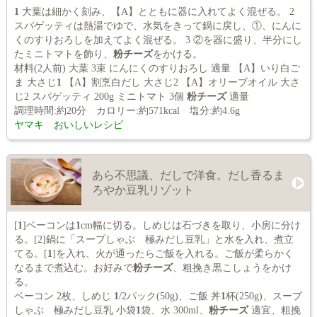
1
大葉は細かく刻み、【A】とともに器に入れてよく混ぜる。 2
スパゲッティは熱湯でゆで、水気をきって鍋に戻し、①、にんに
くのすりおろしを加えてよく混ぜる。 3 ②を器に盛り、半分にし
たミニトマトを飾り、
粉チーズ
をかける。
材料(2人前) 大葉 3束 にんにくのすりおろし 適量 【A】いり白ご
ま 大さじ
1
【A】割烹白だし 大さじ2 【A】オリーブオイル 大さ
じ2 スパゲッティ 200g ミニトマト 3個
粉チーズ
適量
調理時間:約20分 カロリー:約571kcal 塩分:約4.6g
ヤマキ おいしいレシピ
あら不思議、だしで洋食。だし香るま
ろやか豆乳リゾット
[
1
]ベーコンは
1
cm幅に切る。しめじは石づきを取り、小房に分け
る。[2]鍋に「スープしゃぶ 極みだし豆乳」と水を入れ、煮立
てる。[
1
]を入れ、火が通ったらご飯を入れる。ご飯が柔らかく
なるまで煮込む。お好みで
粉チーズ
、粗挽き黒こしょうをかけ
る。
ベーコン 2枚、しめじ
1
/2パック(50g)、ご飯 丼
1
杯(250g)、スープ
しゃぶ 極みだし豆乳 小袋
1
袋、水 300ml、
粉チーズ
適宜、粗挽