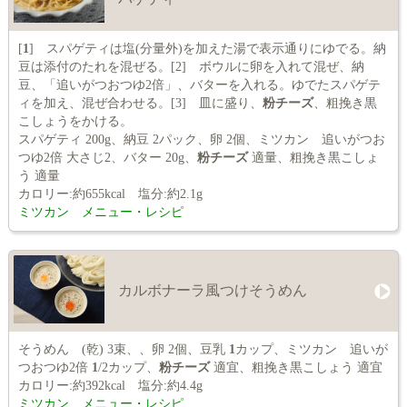
[
1
] スパゲティは塩(分量外)を加えた湯で表示通りにゆでる。納
豆は添付のたれを混ぜる。[2] ボウルに卵を入れて混ぜ、納
豆、「追いがつおつゆ2倍」、バターを入れる。ゆでたスパゲテ
ィを加え、混ぜ合わせる。[3] 皿に盛り、
粉チーズ
、粗挽き黒
こしょうをかける。
スパゲティ 200g、納豆 2パック、卵 2個、ミツカン 追いがつお
つゆ2倍 大さじ2、バター 20g、
粉チーズ
適量、粗挽き黒こしょ
う 適量
カロリー:約655kcal 塩分:約2.1g
ミツカン メニュー・レシピ
カルボナーラ風つけそうめん
そうめん (乾) 3束、、卵 2個、豆乳
1
カップ、ミツカン 追いが
つおつゆ2倍
1
/2カップ、
粉チーズ
適宜、粗挽き黒こしょう 適宜
カロリー:約392kcal 塩分:約4.4g
ミツカン メニュー・レシピ