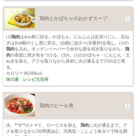
鶏肉とかぼちゃのおかずスープ
(1)
鶏肉
は4cm角に切る。かぼちゃ、にんじんは乱切りにし、玉ね
ぎは
2
cm幅のくし形に切る。(
2
)鍋に油少々(分量外)を熱し、(1)の
鶏肉
を入れ、キッチンペーパーで余分な脂を拭き取りながら、
鶏
肉
の表面に焼き色をつける。(3)A、(1)のかぼちゃ・にんじん・玉
ねぎを加え、アクを取りながら具材に火が通るまで15分ほど煮
る。
カロリー:約249kcal
味の素 レシピ大百科
鶏肉のビール煮
水、**
2
**のトマト、ローリエを加え、
鶏肉
に火が通るまで、ア
クを取りながら5分間煮込む。天然塩・こしょう各少々で味を調