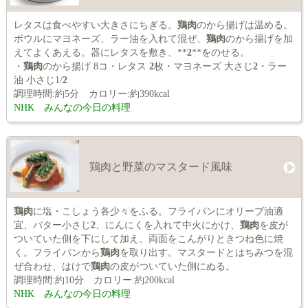
レタスは食べやすい大きさにちぎる。
鶏肉
のから揚げは温める。
ボウルにマヨネーズ、ラー油を入れて混ぜ、
鶏肉
のから揚げを加
えてよくあえる。器にレタスを敷き、**
2
**をのせる。
・
鶏肉
のから揚げ 8コ・レタス
2
枚・マヨネーズ 大さじ
2
・ラー
油 小さじ1/
2
調理時間:約5分 カロリー:約390kcal
NHK みんなの今日の料理
鶏肉と野菜のマスタード風味
鶏肉
に塩・こしょう各少々をふる。フライパンにオリーブ油適
宜、バター小さじ
2
、にんにくを入れて中火にかけ、
鶏肉
を皮が
ついていた側を下にして加え、両面をこんがりときつね色に焼
く。フライパンから
鶏肉
を取り出す。マスタードとはちみつを混
ぜ合わせ、はけで
鶏肉
の皮がついていた側にぬる。
調理時間:約10分 カロリー:約200kcal
NHK みんなの今日の料理