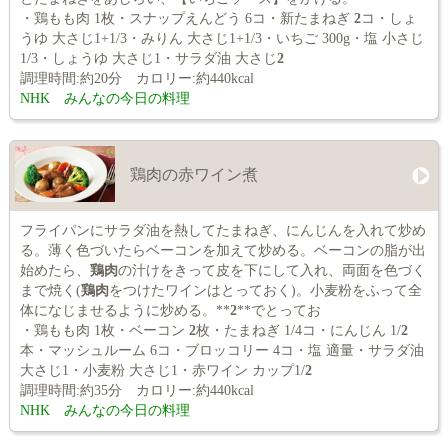
・鶏もも肉 1枚・スナップえんどう 6コ・新たまねぎ
2
コ・しょ
うゆ 大さじ1+1/3・みりん 大さじ1+1/3・いちご 300g・塩 小さじ
1/3・しょうゆ 大さじ1・サラダ油 大さじ
2
調理時間:約20分 カロリー:約440kcal
NHK みんなの今日の料理
鶏肉の赤ワイン煮
フライパンにサラダ油を熱してたまねぎ、にんじんを入れて炒め
る。薄く色づいたらベーコンを加えて炒める。ベーコンの脂が出
始めたら、
鶏肉
の汁けをきって皮を下にして入れ、両面を色づく
まで焼く(
鶏肉
をつけたワインはとっておく)。小麦粉をふって全
体になじませるように炒める。**
2
**でとってお
・鶏もも肉 1枚・ベーコン
2
枚・たまねぎ 1/4コ・にんじん 1/
2
本・マッシュルーム 6コ・ブロッコリー 4コ・塩 適量・サラダ油
大さじ1・小麦粉 大さじ1・赤ワイン カップ1/
2
調理時間:約35分 カロリー:約440kcal
NHK みんなの今日の料理