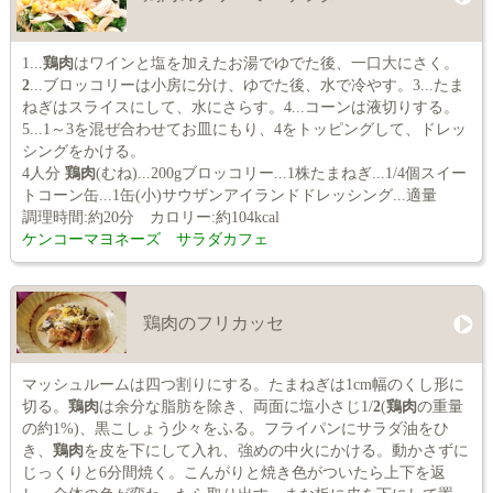
1...
鶏肉
はワインと塩を加えたお湯でゆでた後、一口大にさく。
2
...ブロッコリーは小房に分け、ゆでた後、水で冷やす。3...たま
ねぎはスライスにして、水にさらす。4...コーンは液切りする。
5...1～3を混ぜ合わせてお皿にもり、4をトッピングして、ドレッ
シングをかける。
4人分
鶏肉
(むね)...200gブロッコリー...1株たまねぎ...1/4個スイー
トコーン缶...1缶(小)サウザンアイランドドレッシング...適量
調理時間:約20分 カロリー:約104kcal
ケンコーマヨネーズ サラダカフェ
鶏肉のフリカッセ
マッシュルームは四つ割りにする。たまねぎは1cm幅のくし形に
切る。
鶏肉
は余分な脂肪を除き、両面に塩小さじ1/
2
(
鶏肉
の重量
の約1%)、黒こしょう少々をふる。フライパンにサラダ油をひ
き、
鶏肉
を皮を下にして入れ、強めの中火にかける。動かさずに
じっくりと6分間焼く。こんがりと焼き色がついたら上下を返