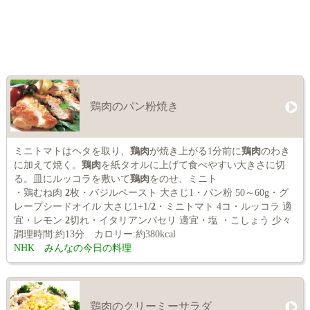
鶏肉のパン粉焼き
ミニトマトはヘタを取り、
鶏肉
が焼き上がる1分前に
鶏肉
のわき
に加えて焼く。
鶏肉
を紙タオルに上げて食べやすい大きさに切
る。皿にルッコラを敷いて
鶏肉
をのせ、ミニト
・鶏むね肉
2
枚・バジルペースト 大さじ1・パン粉 50～60g・グ
レープシードオイル 大さじ1+1/
2
・ミニトマト 4コ・ルッコラ 適
宜・レモン
2
切れ・イタリアンパセリ 適宜・塩 ・こしょう 少々
調理時間:約13分 カロリー:約380kcal
NHK みんなの今日の料理
鶏肉のクリーミーサラダ