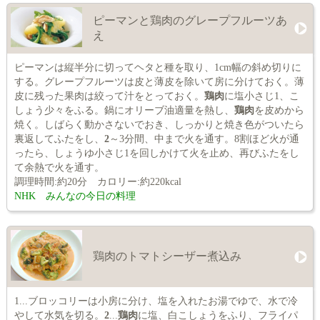
ピーマンと鶏肉のグレープフルーツあ
え
ピーマンは縦半分に切ってヘタと種を取り、1cm幅の斜め切りに
する。グレープフルーツは皮と薄皮を除いて房に分けておく。薄
皮に残った果肉は絞って汁をとっておく。
鶏肉
に塩小さじ1、こ
しょう少々をふる。鍋にオリーブ油適量を熱し、
鶏肉
を皮めから
焼く。しばらく動かさないでおき、しっかりと焼き色がついたら
裏返してふたをし、
2
～3分間、中まで火を通す。8割ほど火が通
ったら、しょうゆ小さじ1を回しかけて火を止め、再びふたをし
て余熱で火を通す。
調理時間:約20分 カロリー:約220kcal
NHK みんなの今日の料理
鶏肉のトマトシーザー煮込み
1...ブロッコリーは小房に分け、塩を入れたお湯でゆで、水で冷
やして水気を切る。
2
...
鶏肉
に塩、白こしょうをふり、フライパ