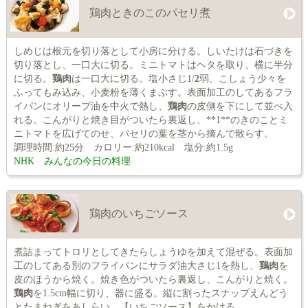
鶏肉ときのこのパセリ煮
しめじは根元を切り落として小房に分ける。しいたけは石づきを
切り落とし、一口大に切る。ミニトマトはヘタを取り、横に半分
に切る。
鶏肉
は一口大に切る。塩小さじ1/
2
弱、こしょう少々を
ふってもみ込み、小麦粉を薄くまぶす。表面加工のしてあるフラ
イパンにオリーブ油を中火で熱し、
鶏肉
の皮側を下にして並べ入
れる。こんがりと焼き目がついたら裏返し、**1**のきのことミ
ニトマトを広げてのせ、パセリの葉を茎から摘んで散らす。
調理時間:約25分 カロリー:約210kcal 塩分:約1.5g
NHK みんなの今日の料理
鶏肉のいちごソース
煮詰まってトロリとしてきたらしょうゆを加えて混ぜる。表面加
工のしてある別のフライパンにサラダ油大さじ1を熱し、
鶏肉
を
皮のほうから焼く。焼き色がついたら裏返し、こんがりと焼く。
鶏肉
を1.5cm幅に切り、器に盛る。縦に割ったスナップえんどう
とたまねぎをあしらい、【いちごソース】をかける。