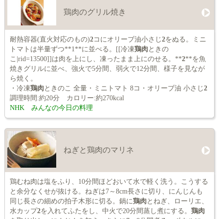
鶏肉のグリル焼き
耐熱容器(直火対応のもの)
2
コにオリーブ油小さじ
2
をぬる。ミニ
トマトは半量ずつ**1**に並べる。[[冷凍
鶏肉
ときの
こ|rid=13500]]は肉を上にし、凍ったまま上にのせる。**
2
**を魚
焼きグリルに並べ、強火で5分間、弱火で12分間、様子を見なが
ら焼く。
・冷凍
鶏肉
ときのこ 全量・ミニトマト 8コ・オリーブ油 小さじ
2
調理時間:約20分 カロリー:約270kcal
NHK みんなの今日の料理
ねぎと鶏肉のマリネ
鶏むね肉は塩をふり、10分間ほどおいて水で軽く洗う。こうする
と余分なくせが抜ける。ねぎは7～8cm長さに切り、にんじんも
同じ長さの細めの拍子木形に切る。鍋に
鶏肉
とねぎ、ローリエ、
水カップ
2
を入れてふたをし、中火で20分間蒸し煮にする。
鶏肉