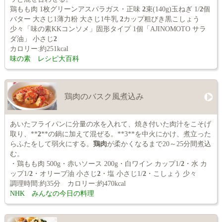
鶏もも肉 1枚グリーンアスパラガス・正味
2
束(140g)玉ねぎ 1/
2
個
バター 大さじ1薄力粉 大さじ1牛乳
2
カップ粗びき黒こしょう
少々「味の素KKコンソメ」固形タイプ 1個「AJINOMOTO サラ
ダ油」 小さじ
2
カロリー:約251kcal
味の素 レシピ大百科
鶏肉のバスク風煮込み
あいたフライパンに分量の水を入れて、焼き付いた肉汁をこそげ
取り、**
2
**の鍋に加えて混ぜる。**3**を中火にかけ、煮立った
らふたをして弱火にする。
鶏肉
が柔かくなるまで20～25分間煮込
む。
・鶏もも肉 500g・赤いソース 200g・白ワイン カップ1/
2
・水 カ
ップ1/
2
・オリーブ油 小さじ
2
・塩 小さじ1/
2
・こしょう 少々
調理時間:約35分 カロリー:約470kcal
NHK みんなの今日の料理