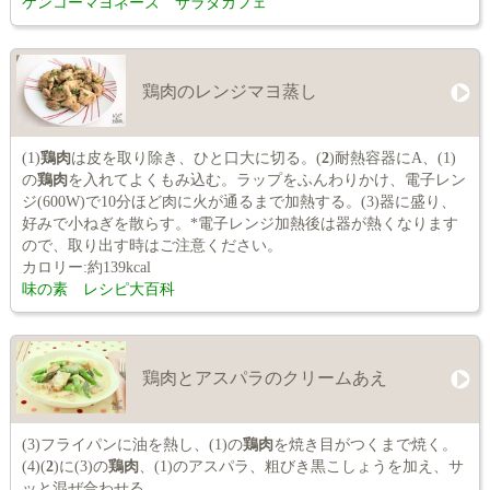
ケンコーマヨネーズ サラダカフェ
鶏肉のレンジマヨ蒸し
(1)
鶏肉
は皮を取り除き、ひと口大に切る。(
2
)耐熱容器にA、(1)
の
鶏肉
を入れてよくもみ込む。ラップをふんわりかけ、電子レン
ジ(600W)で10分ほど肉に火が通るまで加熱する。(3)器に盛り、
好みで小ねぎを散らす。*電子レンジ加熱後は器が熱くなります
ので、取り出す時はご注意ください。
カロリー:約139kcal
味の素 レシピ大百科
鶏肉とアスパラのクリームあえ
(3)フライパンに油を熱し、(1)の
鶏肉
を焼き目がつくまで焼く。
(4)(
2
)に(3)の
鶏肉
、(1)のアスパラ、粗びき黒こしょうを加え、サ
ッと混ぜ合わせる。