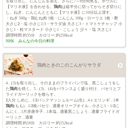
を取り出し、にんじんを加え、さらに7～8分間煮る。ボウルに
【マリネ液】を合わせる。
鶏肉
は縦半分に切ってからそぎ切りに
し、ねぎ、にんじんとともに【マリネ液】に10分以上浸す。
・ねぎ 500g・鶏むね肉 1枚・にんじん 100g・ローリエ 1枚・酢
大さじ
2
・塩 小さじ1/3・サラダ油 大さじ3・トマトケチャップ 小
さじ1・粒マスタード 小さじ1・こしょう 少々・塩 大さじ1
調理時間:約35分 カロリー:約250kcal
NHK みんなの今日の料理
鶏肉ときのこのこんがりサラダ
4...(3)を取り出し、そのままのフライパンで塩、黒こしょうをし
た
鶏肉
を焼く。5...(3)、(4)をバランスよく盛り付け、パセリとフ
ライドガーリックを散らす。
2
人分 しめじ...1/
2
パックマッシュルーム(生)...4ヶエリンギ...1本
鶏肉
(もも)...1/
2
枚パセリ...適量オリーブオイル...小さじ1・1/
2
に
んにく...1片赤唐辛子...1本塩...適量黒こしょう...適量フライドガ
ーリック...適量
調理時間:約10分 カロリー:約152kcal