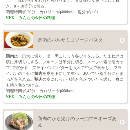
し、全体の色が変わったら取り出す。まな板に皮を下にして置
き、8～10等分に切る。
調理時間:約20分 カロリー:約480kcal 塩分:約1.6g
NHK みんなの今日の料理
鶏肉のバルサミコソースパスタ
鶏肉
は一口大に切り、塩・黒こしょう各少々をふる。たまねぎは
横に薄切りにする。プルーンは半分に切る。スープの素は湯カッ
プ1で溶かす。フライパンにバターを入れて中火で溶かし、フラ
イパンの半分に
鶏肉
を皮を下にして並べ、あいている半分にたま
ねぎを入れる。
鶏肉
の皮にしっかり焼き色がついたら返し、身に
も焼き色をつける。
調理時間:約45分 カロリー:約660kcal
NHK みんなの今日の料理
鶏肉のから揚げのラー油マヨネーズあ
え