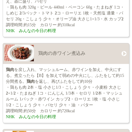
え、器に盛り、パセリ
・鶏もも肉 320g・ビール 440ml・ベーコン 60g・たまねぎ 1コ・
しめじ
2
/3パック・トマト
2
コ・ローリエ 1枚・天然塩 適量・パ
セリ 20g・こしょう 少々・オリーブ油 大さじ1+1/3・水 カップ
2
調理時間:約15分 カロリー:約310kcal
NHK みんなの今日の料理
鶏肉の赤ワイン煮込み
鶏肉
を戻し入れ、マッシュルーム、赤ワインを加え、中火にす
る。煮立ったら【B】を加えて弱めの中火にし、ふたをして約15
分間煮る。
鶏肉
を返し、再びふたをして約10分
・鶏もも肉
2
本・塩 小さじ1/3・こしょう 少々・小麦粉 大さじ
2
+1/
2
・たまねぎ 1コ・にんじん 1/3本・セロリ 1/
2
本・マッシュ
ルーム 1パック・赤ワイン カップ
2
・ローリエ 1枚・塩 小さじ
1/
2
・こしょう 少々・パセリ 少々・油 ・バター
調理時間:約50分 カロリー:約720kcal
NHK みんなの今日の料理